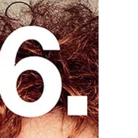
problemach swoich dzieci. W przypadku
„Pacyfistów” mam jednak wrażenie, że sztuka
jest znacznie bardziej wielowymiarowa,
bogatsza w różnorodne emocje i <brakuje
mi trochę słowa>, może... bardziej
angażująca. Tak, to chyba odpowiednie
słowo.