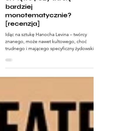
2 maj
5 minut(y) czytania
"Handlarze gumek" – Teatr
6. Piętro | Czy da się
bardziej
monotematycznie?
[recenzja]
Idąc na sztukę Hanocha Levina – twórcy
znanego, może nawet kultowego, choć
trudnego i mającego specyficzny żydowski
humor – spodziewałam się wymagającej, ale
satysfakcjonującej uczty. Widziałam już kilka
sztuk, które wyszły spod pióra tego autora.
Jedne lepsze ("Wyjeżdżamy" w Nowym
Teatrze), inne słabsze...