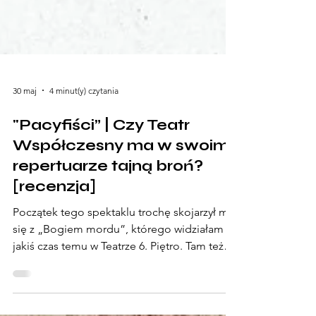
30 maj
4 minut(y) czytania
"Pacyfiści” | Czy Teatr
Współczesny ma w swoim
repertuarze tajną broń?
[recenzja]
Początek tego spektaklu trochę skojarzył mi
się z „Bogiem mordu”, którego widziałam
jakiś czas temu w Teatrze 6. Piętro. Tam też
mieliśmy dwie zaprzyjaźnione pary, które
spotykają się, by porozmawiać o jakichś tam