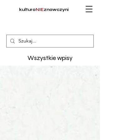
kulturo
NIE
znawczyni
Wszystkie wpisy