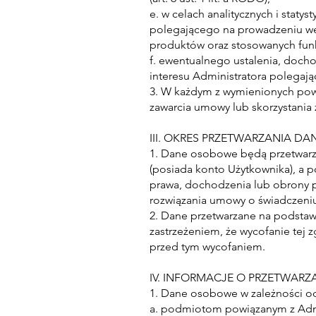
e. w celach analitycznych i stat
polegającego na prowadzeniu wery
produktów oraz stosowanych funkcj
f. ewentualnego ustalenia, doch
interesu Administratora polegając
3. W każdym z wymienionych powy
zawarcia umowy lub skorzystania 
III. OKRES PRZETWARZANIA 
1. Dane osobowe będą przetwarz
(posiada konto Użytkownika), a 
prawa, dochodzenia lub obrony pr
rozwiązania umowy o świadczeniu
2. Dane przetwarzane na podstaw
zastrzeżeniem, że wycofanie tej
przed tym wycofaniem.
IV. INFORMACJE O PRZETWARZ
1. Dane osobowe w zależności od
a. podmiotom powiązanym z Adm