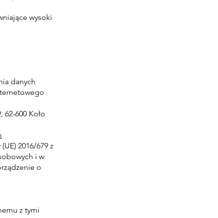
wniające wysoki
ania danych
nternetowego
, 62-600 Koło
m
(UE) 2016/679 z
osobowych i w
orządzenie o
nemu z tymi