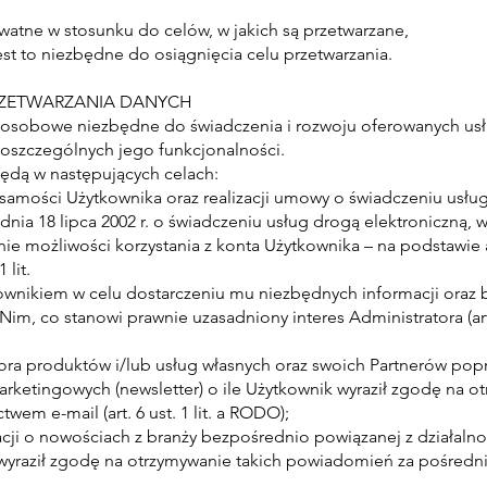
atne w stosunku do celów, w jakich są przetwarzane,
est to niezbędne do osiągnięcia celu przetwarzania.
PRZETWARZANIA DANYCH
e osobowe niezbędne do świadczenia i rozwoju oferowanych us
oszczególnych jego funkcjonalności.
ędą w następujących celach:
 tożsamości Użytkownika oraz realizacji umowy o świadczeniu usłu
dnia 18 lipca 2002 r. o świadczeniu usług drogą elektroniczną, 
ie możliwości korzystania z konta Użytkownika – na podstawie 
 lit.
ownikiem w celu dostarczeniu mu niezbędnych informacji oraz
Nim, co stanowi prawnie uzasadniony interes Administratora (art. 6
ora produktów i/lub usług własnych oraz swoich Partnerów pop
arketingowych (newsletter) o ile Użytkownik wyraził zgodę na o
em e-mail (art. 6 ust. 1 lit. a RODO);
cji o nowościach z branży bezpośrednio powiązanej z działalno
k wyraził zgodę na otrzymywanie takich powiadomień za pośredn