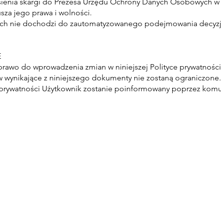
ienia skargi do Prezesa Urzędu Ochrony Danych Osobowych w s
usza jego prawa i wolności.
nych nie dochodzi do zautomatyzowanego podejmowania decyzj
E
 prawo do wprowadzenia zmian w niniejszej Polityce prywatnośc
 wynikające z niniejszego dokumenty nie zostaną ograniczone.
e prywatności Użytkownik zostanie poinformowany poprzez kom