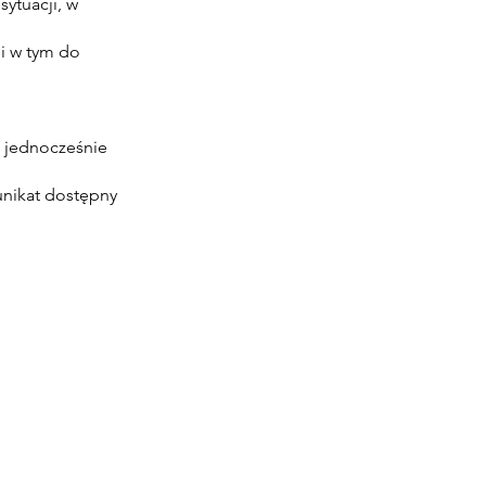
ytuacji, w
i w tym do
i jednocześnie
unikat dostępny