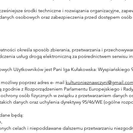
cześniejsze środki techniczne i rozwiązania organizacyjne, zape
 danych osobowych oraz zabezpieczenia przed dostępem osób
ywatności określa sposób zbierania, przetwarzania i przechowyw
czenia usług drogą elektroniczną za pośrednictwem serwisu i
wych Użytkowników jest Pani Iga Kułakowska: Wyspiańskiego 9
t możliwy poprzez adres e- mail
kulturonieznawczyni@gmail.co
 zgodnie z Rozporządzeniem Parlamentu Europejskiego i Rady 
ie ochrony osób fizycznych w związku z przetwarzaniem danych 
akich danych oraz uchylenia dyrektywy 95/46/WE (ogólne rozp
 dane będą:
m,
lonych celach i niepoddawane dalszemu przetwarzaniu niezgod