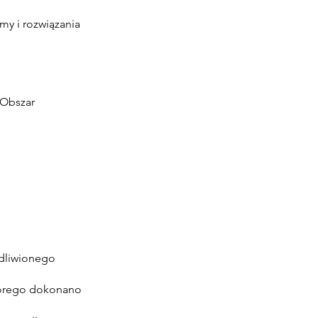
y i rozwiązania
 Obszar
edliwionego
tórego dokonano