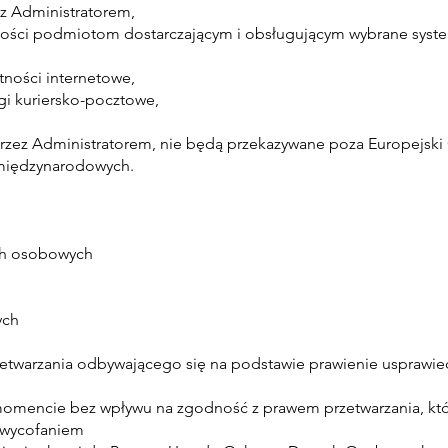
z Administratorem,
ści podmiotom dostarczającym i obsługującym wybrane system
ności internetowe,
i kuriersko-pocztowe,
rzez Administratorem, nie będą przekazywane poza Europejski
 międzynarodowych.
ych osobowych
ych
zetwarzania odbywającego się na podstawie prawienie usprawi
momencie bez wpływu na zgodność z prawem przetwarzania, k
j wycofaniem