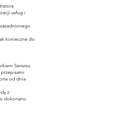
tratora
acji usług i
 uzasadnionego
nak konieczne do
nikiem Serwisu
 przepisami
zone od dnia
ody z
ego dokonano