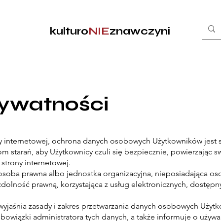
kulturo
NIE
znawczyni
rywatności
rony internetowej, ochrona danych osobowych Użytkowników jest
m starań, aby Użytkownicy czuli się bezpiecznie, powierzając 
strony internetowej.
, osoba prawna albo jednostka organizacyjna, nieposiadająca o
 zdolność prawną, korzystająca z usług elektronicznych, dostęp
i wyjaśnia zasady i zakres przetwarzania danych osobowych Użytk
obowiązki administratora tych danych, a także informuje o używa