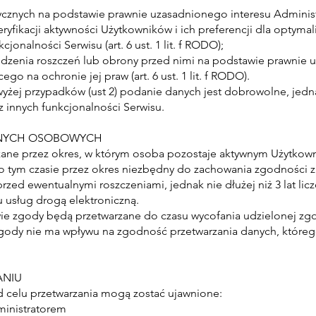
ystycznych na podstawie prawnie uzasadnionego interesu Adminis
fikacji aktywności Użytkowników i ich preferencji dla optymaliz
onalności Serwisu (art. 6 ust. 1 lit. f RODO);
odzenia roszczeń lub obrony przed nimi na podstawie prawnie
ego na ochronie jej praw (art. 6 ust. 1 lit. f RODO).
żej przypadków (ust 2) podanie danych jest dobrowolne, jed
z innych funkcjonalności Serwisu.
DANYCH OSOBOWYCH
ane przez okres, w którym osoba pozostaje aktywnym Użytkow
po tym czasie przez okres niezbędny do zachowania zgodności z
zed ewentualnymi roszczeniami, jednak nie dłużej niż 3 lat lic
 usług drogą elektroniczną.
ie zgody będą przetwarzane do czasu wycofania udzielonej zg
 zgody nie ma wpływu na zgodność przetwarzania danych, któr
ANIU
 celu przetwarzania mogą zostać ujawnione:
inistratorem