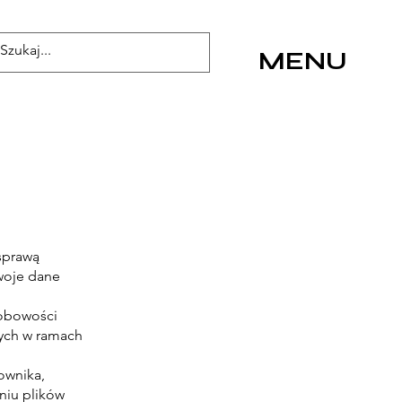
MENU
 sprawą
swoje dane
sobowości
nych w ramach
ownika,
niu plików