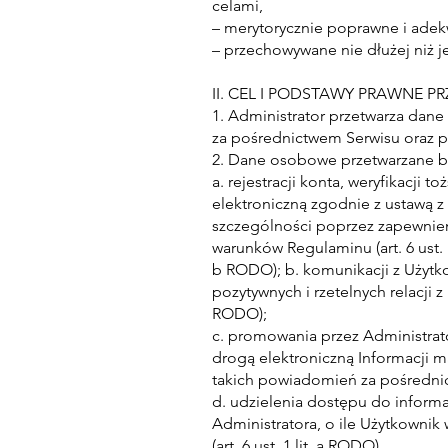
celami,
– merytorycznie poprawne i adekw
– przechowywane nie dłużej niż j
II. CEL I PODSTAWY PRAWNE 
1. Administrator przetwarza dan
za pośrednictwem Serwisu oraz p
2. Dane osobowe przetwarzane b
a. rejestracji konta, weryfikacji
elektroniczną zgodnie z ustawą z 
szczególności poprzez zapewnien
warunków Regulaminu (art. 6 ust. 1
b RODO); b. komunikacji z Użytk
pozytywnych i rzetelnych relacji z 
RODO);
c. promowania przez Administrat
drogą elektroniczną Informacji m
takich powiadomień za pośrednictw
d. udzielenia dostępu do informa
Administratora, o ile Użytkowni
(art. 6 ust. 1 lit. a RODO),