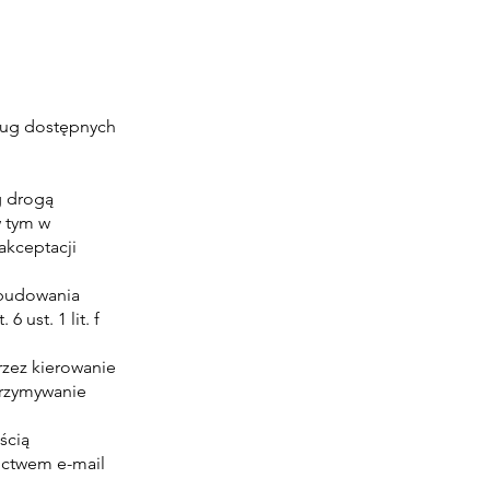
ług dostępnych
g drogą
w tym w
akceptacji
 budowania
 ust. 1 lit. f
rzez kierowanie
trzymywanie
ścią
ictwem e-mail