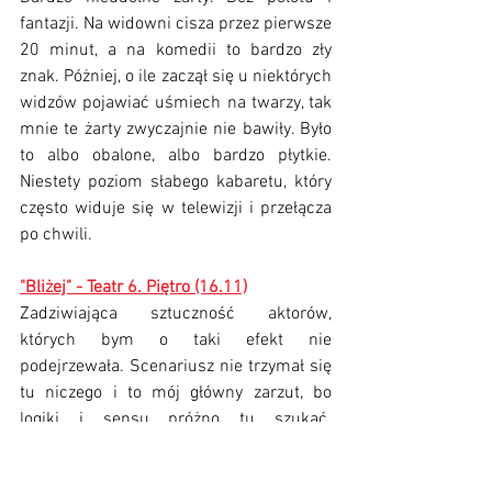
fantazji. Na widowni cisza przez pierwsze 
20 minut, a na komedii to bardzo zły 
znak. Póżniej, 
o ile zaczął się u niektórych 
widzów pojawiać uśmiech na twarzy, tak 
mnie te żarty zwyczajnie nie bawiły. Było 
to albo obalone, albo bardzo płytkie. 
Niestety poziom słabego kabaretu, który 
często widuje się w telewizji i przełącza 
po chwili.
"Bliżej" - Teatr 6. Piętro (16.11)
Zadziwiająca sztuczność aktorów, 
których bym o taki efekt nie 
podejrzewała. Scenariusz nie trzymał się 
tu niczego i to mój główny zarzut, bo 
logiki i sensu próżno tu szukać. 
Męczyłam się bardzo. 