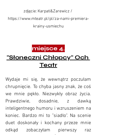
zdjęcie: Karpati&Zarewicz 
/ 
https://www.mteatr.pl/pl/za-nami-premiera-
krainy-usmiechu
miejsce 4.
"Słoneczni Chłopcy" Och 
Teatr
Wydaje mi się, że wewnątrz poczułam 
chrupnięcie. To chyba jasny znak, że coś 
we mnie pękło. Niezwykły obraz życia. 
Prawdziwie, dosadnie, z dawką 
inteligentnego humoru i wzruszeniem na 
koniec. Bardzo mi to "siadło". Na scenie 
duet doskonały i kochany przeze mnie 
odkąd zobaczyłam pierwszy raz 