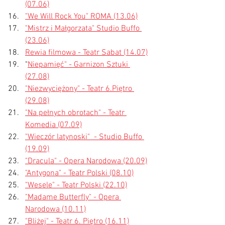
(07.06)
"We Will Rock You" ROMA (13.06)
"Mistrz i Małgorzata" Studio Buffo 
(23.06)
Rewia filmowa - Teatr Sabat (14.07)
"
Niepamięć" - Garnizon Sztuki 
(27.08)
"Niezwyciężony" - Teatr 6.Piętro 
(29.08)
"Na pełnych obrotach" - Teatr 
Komedia (07.09)
"
Wieczór latynoski"  - Studio Buffo 
(19.09)
"Dracula" - Opera Narodowa (20.09)
"Antygona" - Teatr Polski (08.10)
"Wesele" 
- Teatr Polski 
(22.10)
"Madame Butterfly" - Opera 
Narodowa (10.11)
"Bliżej" - Teatr 6. Piętro (16.11)