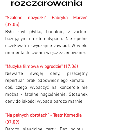
rozczarowania
"Szalone nożyczki" Fabryka Marzeń 
(07.05)
Było zbyt płytko, banalnie, z żartem 
bazującym na stereotypach. Nie spełnił 
oczekiwań i zwyczajnie zawiódł. W wielu 
momentach czułam wręcz zażenowanie. 
"Muzyka filmowa w ogrodzie" (17.06)
Niewarte swojej ceny, przeciętny 
repertuar, brak odpowiedniego klimatu i 
coś, czego wybaczyć na koncercie nie 
można - fatalne nagłośnienie. Stosunek 
ceny do jakości wypada bardzo marnie. 
"
Na pełnych obrotach" - Teatr Komedia 
(07.09)
Bardzo nieudolne żarty. Bez polotu i 