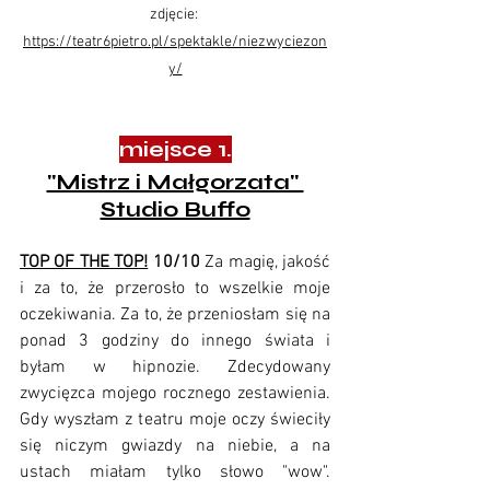
zdjęcie: 
https://teatr6pietro.pl/spektakle/niezwyciezon
y/
miejsce 1.
"Mistrz i Małgorzata" 
Studio Buffo
TOP OF THE TOP!
 10/10 
Za magię, jakość 
i za to, że przerosło to wszelkie moje 
oczekiwania. Za to, że przeniosłam się na 
ponad 3 godziny do innego świata i 
byłam w hipnozie. Zdecydowany 
zwycięzca mojego rocznego zestawienia. 
Gdy wyszłam z teatru moje oczy świeciły 
się niczym gwiazdy na niebie, a na 
ustach miałam tylko słowo "wow". 