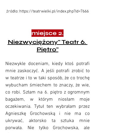
źródło: 
https://teatrwielki.pl/index.php?id=7666
miejsce 2.
Niezwyciężony" Teatr 6. 
Piętro"
Niezwykle doceniam, kiedy ktoś potrafi 
mnie zaskoczyć. A jeśli potrafi zrobić to 
w teatrze i to w taki sposób, że co trochę 
wybucham śmiechem to znaczy, że wie, 
co robi. Szłam na 6. piętro z ogromnym 
bagażem, w którym niosłam moje 
oczekiwania. Tytuł ten wybrałam przez 
Agnieszkę Grochowską i nie ma co 
ukrywać, aktorsko ta sztuka mnie 
porwała. Nie tylko Grochowska, ale 