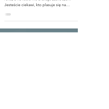
Wybieram najlepsze sztuki teatralne 2023
roku, a na liście nie brakuje zaskoczeń.
Jesteście ciekawi, kto plasuje się na
podium?