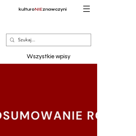
kulturo
NIE
znawczyni
Wszystkie wpisy