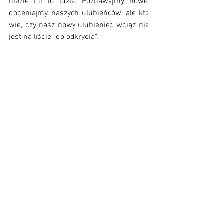
nieźle mi to idzie. Poznawajmy nowe, 
doceniajmy naszych ulubieńców, ale kto 
wie, czy nasz nowy ulubieniec wciąż nie 
jest na liście "do odkrycia".