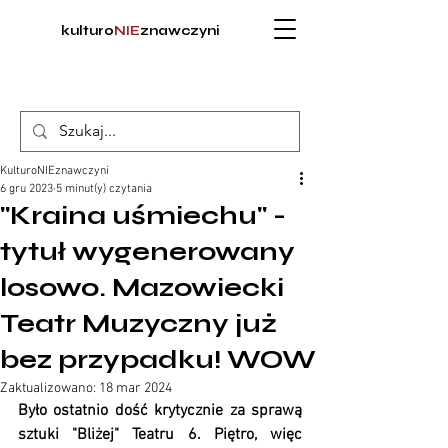
kulturo
NIE
znawczyni
KulturoNIEznawczyni
6 gru 2023
5 minut(y) czytania
"Kraina uśmiechu" -
tytuł wygenerowany
losowo. Mazowiecki
Teatr Muzyczny już
bez przypadku! WOW
Zaktualizowano:
18 mar 2024
Było ostatnio dość krytycznie za sprawą 
sztuki "Bliżej" Teatru 6. Piętro, więc 