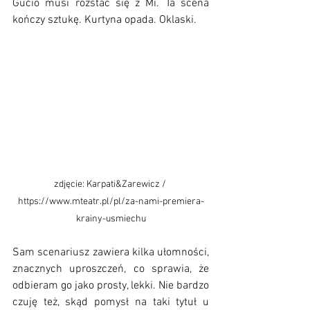
Gucio musi rozstać się z Mi. Ta scena 
kończy sztukę. Kurtyna opada. Oklaski.
zdjęcie: Karpati&Zarewicz / 
https://www.mteatr.pl/pl/za-nami-premiera-
krainy-usmiechu
Sam scenariusz zawiera kilka ułomności, 
znacznych uproszczeń, co sprawia, że 
odbieram go jako prosty, lekki. Nie bardzo 
czuję też, skąd pomysł na taki tytuł u 