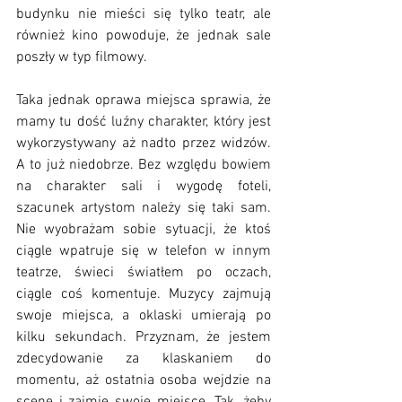
budynku nie mieści się tylko teatr, ale 
również kino powoduje, że jednak sale 
poszły w typ filmowy. 
Taka jednak oprawa miejsca sprawia, że 
mamy tu dość luźny charakter, który jest 
wykorzystywany aż nadto przez widzów. 
A to już niedobrze. Bez względu bowiem 
na charakter sali i wygodę foteli, 
szacunek artystom należy się taki sam. 
Nie wyobrażam sobie sytuacji, że ktoś 
ciągle wpatruje się w telefon w innym 
teatrze, świeci światłem po oczach, 
ciągle coś komentuje. Muzycy zajmują 
swoje miejsca, a oklaski umierają po 
kilku sekundach. Przyznam, że jestem 
zdecydowanie za klaskaniem do 
momentu, aż ostatnia osoba wejdzie na 
scenę i zajmie swoje miejsce. Tak, żeby 