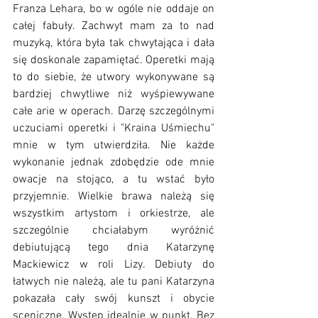
Franza Lehara, bo w ogóle nie oddaje on 
całej fabuły. Zachwyt mam za to nad 
muzyką, która była tak chwytająca i dała 
się doskonale zapamiętać. Operetki mają 
to do siebie, że utwory wykonywane są 
bardziej chwytliwe niż wyśpiewywane 
całe arie w operach. Darzę szczególnymi 
uczuciami operetki i "Kraina Uśmiechu" 
mnie w tym utwierdziła. Nie każde 
wykonanie jednak zdobędzie ode mnie 
owacje na stojąco, a tu wstać było 
przyjemnie. Wielkie brawa należą się 
wszystkim artystom i orkiestrze, ale 
szczególnie chciałabym wyróżnić 
debiutującą tego dnia Katarzynę 
Mackiewicz w roli Lizy. Debiuty do 
łatwych nie należą, ale tu pani Katarzyna 
pokazała cały swój kunszt i obycie 
sceniczne. Występ idealnie w punkt. Bez 