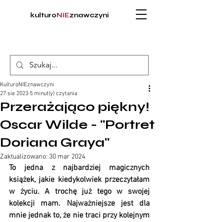
kulturo
NIE
znawczyni
KulturoNIEznawczyni
27 sie 2023
5 minut(y) czytania
Przerażająco piękny!
Oscar Wilde - "Portret
Doriana Graya"
Zaktualizowano:
30 mar 2024
To jedna z najbardziej magicznych 
książek, jakie kiedykolwiek przeczytałam 
w życiu. A trochę już tego w swojej 
kolekcji mam. Najważniejsze jest dla 
mnie jednak to, że nie traci przy kolejnym 