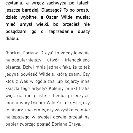
czytaniu, a wręcz zachwyca po latach 
jeszcze bardziej. Dlaczego? To po prostu 
dzieło wybitne, a Oscar Wilde musiał 
mieć umysł wielki, bo przecież nie 
posądzam go o zaprzedanie duszy 
diabłu.
"Portret Doriana Graya" to zdecydowanie 
najpopularniejszy utwór irlandzkiego 
pisarza. Dziwi mnie jednak fakt, że to też 
jedyna powieść Wilde'a, którą znam. Czy 
ktoś z Was w ogóle zna lub kojarzy inne 
książki tego artysty? Kolejny punkt trafia 
więc na moją listę - trzeba przeczytać 
inne utwory Oscara Wilde'a i określić, czy 
to pisarz znakomity, czy wszystko co miał 
najlepszego w swojej głowie przelał na 
papier tworząc postać Doriana Graya. 