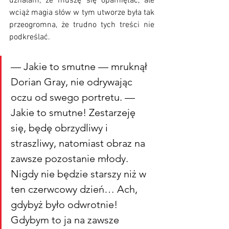
uznałam, że muszę się opamiętać, ale 
wciąż magia słów w tym utworze była tak 
przeogromna, że trudno tych treści nie 
podkreślać. 
— Jakie to smutne — mruknął 
Dorian Gray, nie odrywając 
oczu od swego portretu. — 
Jakie to smutne! Zestarzeję 
się, będę obrzydliwy i 
straszliwy, natomiast obraz na 
zawsze pozostanie młody. 
Nigdy nie będzie starszy niż w 
ten czerwcowy dzień… Ach, 
gdybyż było odwrotnie! 
Gdybym to ja na zawsze 