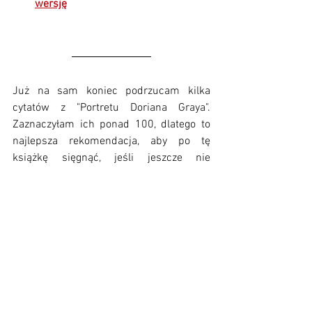
wersję
Już na sam koniec podrzucam kilka 
cytatów z "Portretu Doriana Graya". 
Zaznaczyłam ich ponad 100, dlatego to 
najlepsza rekomendacja, aby po tę 
książkę sięgnąć, jeśli jeszcze nie 
mieliście ku temu okazji. A teraz cytaty:
Każdy portret namalowany z 
uczuciem jest portretem 
artysty, a nie pozującego. Ten 
jest bowiem tylko przypadkową 
okazją. To nie jego odsłania 