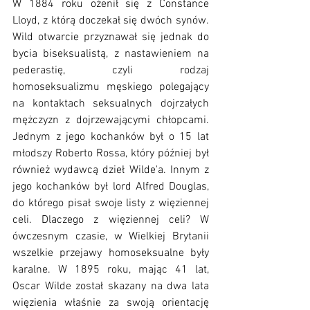
W 1884 roku ożenił się z Constance 
Lloyd, z którą doczekał się dwóch synów. 
Wild otwarcie przyznawał się jednak do 
bycia biseksualistą, z nastawieniem na 
pederastię, czyli rodzaj 
homoseksualizmu męskiego polegający 
na kontaktach seksualnych dojrzałych 
mężczyzn z dojrzewającymi chłopcami. 
Jednym z jego kochanków był o 15 lat 
młodszy Roberto Rossa, który później był 
również wydawcą dzieł Wilde'a. Innym z 
jego kochanków był lord Alfred Douglas, 
do którego pisał swoje listy z więziennej 
celi. Dlaczego z więziennej celi? W 
ówczesnym czasie, w Wielkiej Brytanii 
wszelkie przejawy homoseksualne były 
karalne. W 1895 roku, mając 41 lat, 
Oscar Wilde został skazany na dwa lata 
więzienia właśnie za swoją orientację 