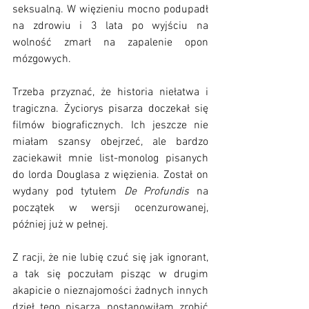
seksualną. W więzieniu mocno podupadł 
na zdrowiu i 3 lata po wyjściu na 
wolność zmarł na zapalenie opon 
mózgowych. 
Trzeba przyznać, że historia niełatwa i 
tragiczna. Życiorys pisarza doczekał się 
filmów biograficznych. Ich jeszcze nie 
miałam szansy obejrzeć, ale bardzo 
zaciekawił mnie list-monolog pisanych 
do lorda Douglasa z więzienia. Został on 
wydany pod tytułem 
De Profundis 
na 
początek w wersji ocenzurowanej, 
później już w pełnej. 
Z racji, że nie lubię czuć się jak ignorant, 
a tak się poczułam pisząc w drugim 
akapicie o nieznajomości żadnych innych 
dzieł tego pisarza, postanowiłam zrobić 