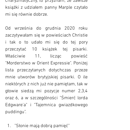
charyzmatyczny, to przyznam, że zawsze 
książki z udziałem panny Marple czytało 
mi się równie dobrze. 
Od września do grudnia 2020 roku 
zaczytywałam się w powieściach Christie 
i tak o to udało mi się do tej pory 
przeczytać 10 książek tej pisarki. 
Właściwie 11, licząc powieść 
"Morderstwo w Orient Expressie". Poniżej 
lista przeczytanych dotychczas przeze 
mnie utworów brytyjskiej pisarki. O ile 
niektórych z nich już nie pamiętam, tak w 
głowie siedzą mi pozycje numer 2,3,4 
oraz 6, a w szczególności "Śmierć lorda 
Edgware'a" i "Tajemnica gwiazdkowego 
puddingu". 
"Słonie mają dobrą pamięć"