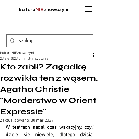
kulturo
NIE
znawczyni
KulturoNIEznawczyni
23 sie 2023
3 minut(y) czytania
Kto zabił? Zagadkę
rozwikła ten z wąsem.
Agatha Christie
"Morderstwo w Orient
Expressie"
Zaktualizowano:
30 mar 2024
W teatrach nadal czas wakacyjny, czyli 
dzieje się niewiele, dlatego dzisiaj 