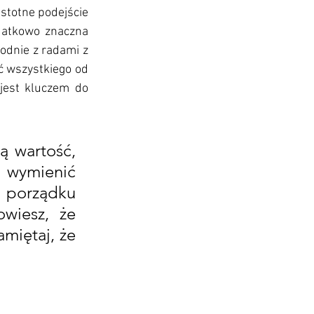
stotne podejście 
datkowo znaczna 
dnie z radami z 
ć wszystkiego od 
jest kluczem do 
 wartość, 
 wymienić 
porządku 
wiesz, że 
miętaj, że 