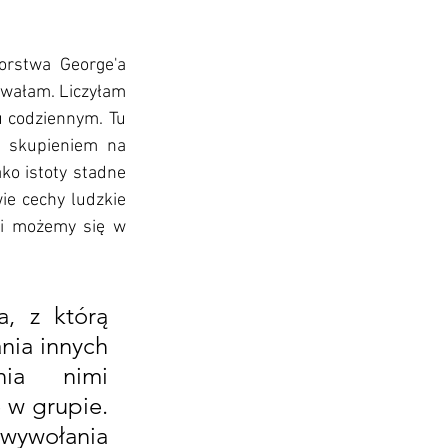
orstwa George'a 
ewałam. Liczyłam 
u codziennym. Tu 
e skupieniem na 
ko istoty stadne 
e cechy ludzkie 
i możemy się w 
, z którą 
nia innych 
ia nimi 
 w grupie. 
ywołania 