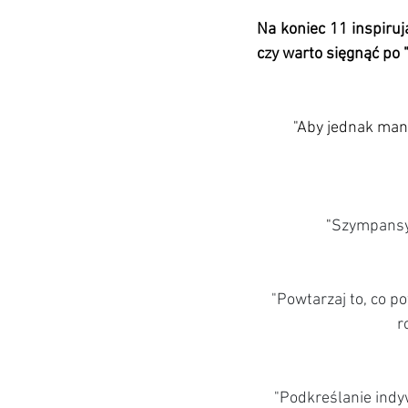
Na koniec 11 inspiru
czy warto sięgnąć po 
"Aby jednak mani
"
Szympansy 
"Powtarzaj to, co p
r
"Podkreślanie indy