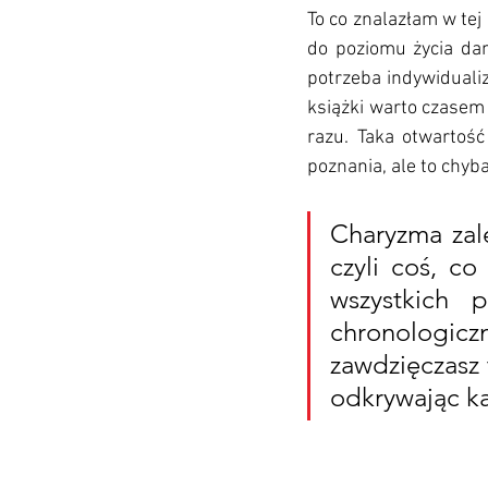
To co znalazłam w tej
do poziomu życia dan
potrzeba indywiduali
książki warto czasem 
razu. Taka otwartość
poznania, ale to chyb
Charyzma zale
czyli coś, co
wszystkich 
chronologicz
zawdzięczasz 
odkrywając ka