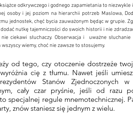
 książce odkrywczego i godnego zapamietania to niezwykle i
ej osoby i jej poziom na hierarchii potrzeb Maslowa, Do
zmu jednostek, chęć bycia zauważonym będąc w grupie. Zgo
dodać nutkę tajemniczości do swoich historii i nie zdradza
 nie ciekawi słuchaczy. Obserwacja i  uważne słuchanie 
a wszyscy wiemy, choć nie zawsze to stosujemy. 
ży od tego, czy otoczenie dostrzeże twoją
 wyróżnia cię z tłumu. Nawet jeśli umiesz
prezydentów Stanów Zjednoczonych w 
nym, cały czar pryśnie, jeśli od razu po
to specjalnej regule mnemotechnicznej. Pa
rty, znów staniesz się jednym z wielu.