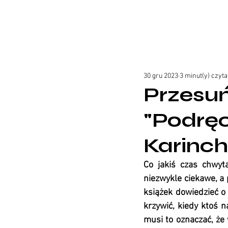
30 gru 2023
3 minut(y) czyta
Przesuń
"Podręc
Karinch
Co jakiś czas chwyta
niezwykle ciekawe, a 
książek dowiedzieć o 
krzywić, kiedy ktoś n
musi to oznaczać, że 