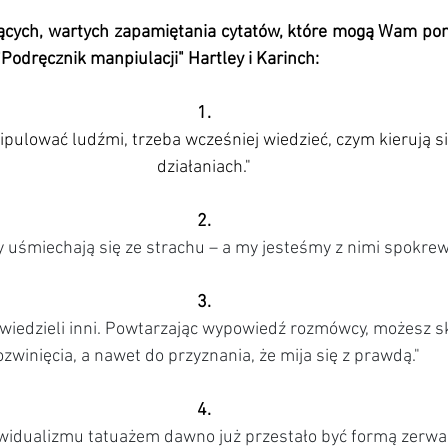
jących, wartych zapamiętania cytatów, które mogą Wam po
"Podręcznik manpiulacji" Hartley i Karinch:
1.
pulować ludźmi, trzeba wcześniej wiedzieć, czym kierują s
działaniach."
2.
uśmiechają się ze strachu – a my jesteśmy z nimi spokrewn
3.
owiedzieli inni. Powtarzając wypowiedź rozmówcy, możesz skł
ozwinięcia, a nawet do przyznania, że mija się z prawdą."
4.
widualizmu tatuażem dawno już przestało być formą zerwani