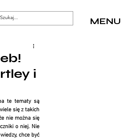
MENU
zeb!
tley i
ba te tematy są 
ele się z takich 
że nie można się 
niki o niej. Nie 
wiedzy, chce być 