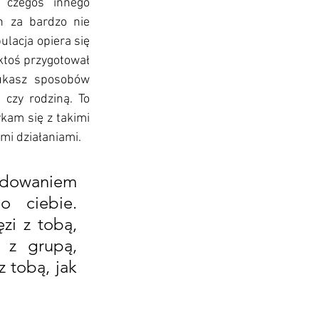
czegoś innego 
 za bardzo nie 
lacja opiera się 
ktoś przygotował 
ukasz sposobów 
 czy rodziną. To 
kam się z takimi 
i działaniami. 
owaniem 
 ciebie. 
zi z tobą, 
 z grupą, 
 tobą, jak 