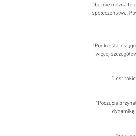
Obecnie można to u
społeczeństwa. Pow
"
Podkreślaj osiągn
więcej szczegółów
"
Jest taki
"
Poczucie przynal
dynamikę k