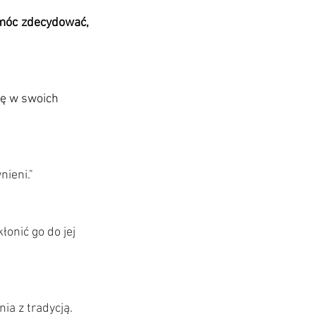
móc zdecydować, 
ię w swoich 
ieni." 
onić go do jej 
a z tradycją. 