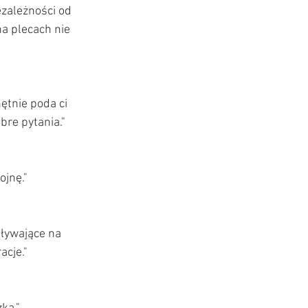
zależności od 
a plecach nie 
ętnie poda ci 
bre pytania."
ojnę."
ływające na 
acje."