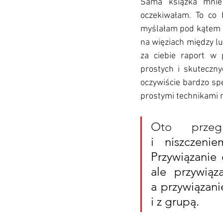
Sama książka mnie 
oczekiwałam. To co 
myślałam pod kątem ma
na więziach między lu
za ciebie raport w 
prostych i skutecznyc
oczywiście bardzo spe
prostymi technikami 
Oto przeg
i niszczeni
Przywiązanie 
ale przywiąz
a przywiązanie
i z grupą.