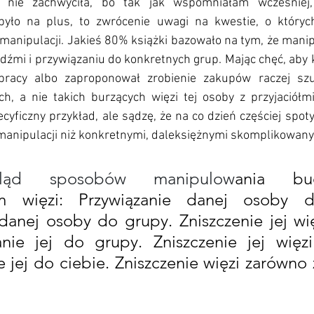
nie zachwyciła, bo tak jak wspomniałam wcześniej, 
było na plus, to zwrócenie uwagi na kwestie, o których
nipulacji. Jakieś 80% książki bazowało na tym, że manipu
dźmi i przywiązaniu do konkretnych grup. Mając chęć, aby 
pracy albo zaproponował zrobienie zakupów raczej sz
h, a nie takich burzących więzi tej osoby z przyjaciółmi
cyficzny przykład, ale sądzę, że na co dzień częściej spoty
manipulacji niż konkretnymi, daleksiężnymi skomplikowanym
ląd sposobów manipulow
ania bud
em więzi: Przywiązanie danej osoby do
danej osoby do grupy. Zniszczenie jej wię
anie jej do grupy. Zniszczenie jej więzi
 jej do ciebie. Zniszczenie więzi zarówno z