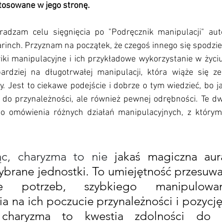
tosowane w jego stronę. 
radzam celu sięgnięcia po "Podręcznik manipulacji" aut
rinch. Przyznam na początek, że czegoś innego się spodzi
riki manipulacyjne i ich przykładowe wykorzystanie w życi
bardziej na długotrwałej manipulacji, która wiąże się z
. Jest to ciekawe podejście i dobrze o tym wiedzieć, bo ja
o przynależności, ale również pewnej odrębności. Te dwi
do omówienia różnych działań manipulacyjnych, z którym
c, charyzma to nie 
jakaś magiczna aura
wybrane jednostki. To umiejętność przesuwa
e potrzeb, szybkiego manipulowan
ia na ich poczucie przynależności i pozycję
 charyzma to kwestia zdolności do w