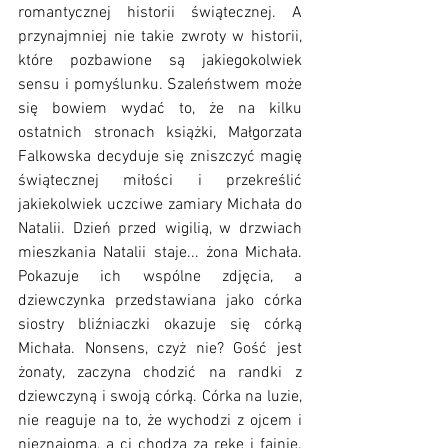
romantycznej historii świątecznej. A 
przynajmniej nie takie zwroty w historii, 
które pozbawione są jakiegokolwiek 
sensu i pomyślunku. Szaleństwem może 
się bowiem wydać to, że na kilku 
ostatnich stronach książki, Małgorzata 
Falkowska decyduje się zniszczyć magię 
świątecznej miłości i przekreślić 
jakiekolwiek uczciwe zamiary Michała do 
Natalii. Dzień przed wigilią, w drzwiach 
mieszkania Natalii staje... żona Michała. 
Pokazuje ich wspólne zdjęcia, a 
dziewczynka przedstawiana jako córka 
siostry bliźniaczki okazuje się córką 
Michała. Nonsens, czyż nie? Gość jest 
żonaty, zaczyna chodzić na randki z 
dziewczyną i swoją córką. Córka na luzie, 
nie reaguje na to, że wychodzi z ojcem i 
nieznajomą, a ci chodzą za rękę i fajnie. 