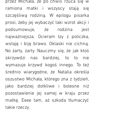
przez Michała, że po chwili rzuca się w 
ramiona matki i wszyscy stają się 
szczęśliwą rodziną. W epilogu pisarka 
prosi, żeby jej wybaczyć taki wzrot akcji i 
podsumowuje, że rodzina jest 
najważniejsza. Ocieram łzy z policzka, 
wstaję i biję brawo. Oklaski nie cichną. 
No żarty, żarty. Nauczmy się, że jak ktoś 
skrzywdzi nas bardziej, to to nie 
wymazuje krzywd kogoś innego. To też 
średnio wiarygodne, że Natalia określa 
oszustwo Michała, którego zna z tydzień, 
jako bardziej dotkliwe i bolesne niż 
pozostawienie jej samej w kraju przez 
matkę. Eeee tam, aż szkoda tłumaczyć 
takie rzeczy. 