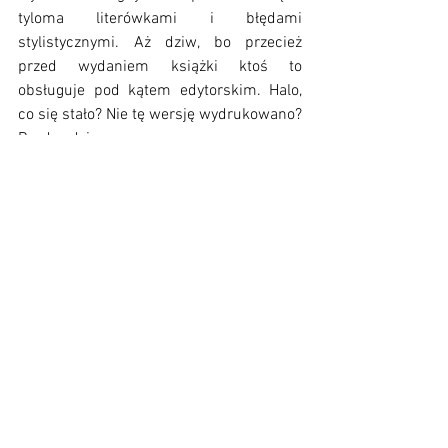
tyloma literówkami i błędami 
stylistycznymi. Aż dziw, bo przecież 
przed wydaniem książki ktoś to 
obsługuje pod kątem edytorskim. Halo, 
co się stało? Nie tę wersję wydrukowano? 
Bardzo dziwne. 
Z plusów, które zauważam, to na pewno 
ciekawe ukazanie bohaterki - studentki, 
która zarabia na swoim hobby, jakim jest 
przerabianie ubrań z lumpeksów, dając 
im tym samym drugie życie i nową 
jakość. Dodatkowo, na końcu książki 
dowiadujemy się, że strona 
LumpkoweLove istnieje naprawdę i 
można ją znaleźć w mediach 
społecznościowych. Taka ot miła 
reklama, do której nie mam zastrzeżeń. 