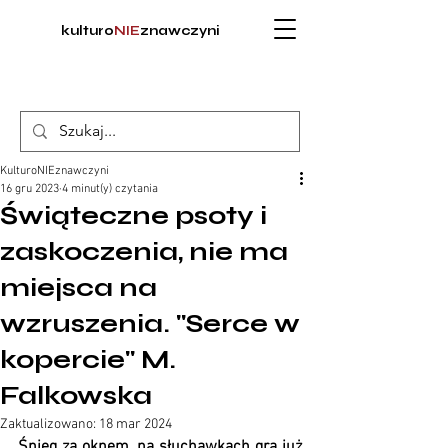
kulturo
NIE
znawczyni
KulturoNIEznawczyni
16 gru 2023
4 minut(y) czytania
Świąteczne psoty i
zaskoczenia, nie ma
miejsca na
wzruszenia. "Serce w
kopercie" M.
Falkowska
Zaktualizowano:
18 mar 2024
Śnieg za oknem, na słuchawkach gra już 