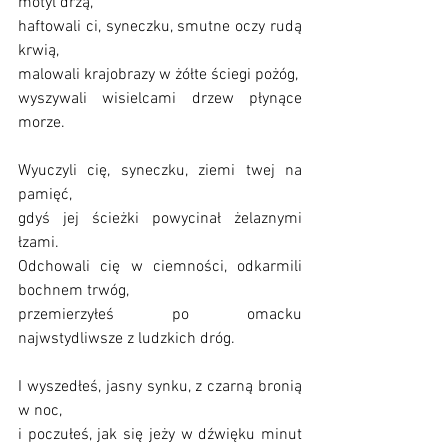
motyl drżą, 
haftowali ci, syneczku, smutne oczy rudą 
krwią, 
malowali krajobrazy w żółte ściegi pożóg, 
wyszywali wisielcami drzew płynące 
morze.
Wyuczyli cię, syneczku, ziemi twej na 
pamięć, 
gdyś jej ścieżki powycinał żelaznymi 
łzami.
Odchowali cię w ciemności, odkarmili 
bochnem trwóg, 
przemierzyłeś po omacku 
najwstydliwsze z ludzkich dróg.
I wyszedłeś, jasny synku, z czarną bronią 
w noc, 
i poczułeś, jak się jeży w dźwięku minut 