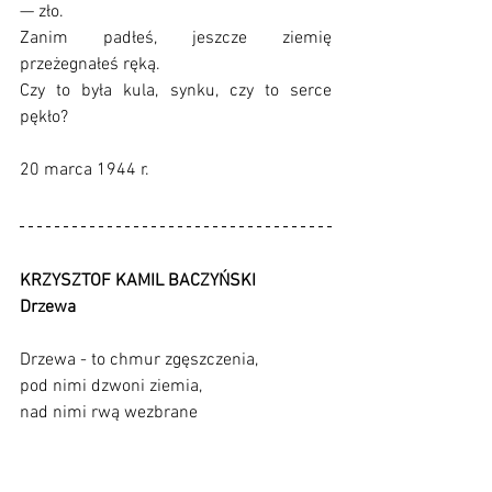
— zło.
Zanim padłeś, jeszcze ziemię 
przeżegnałeś ręką.
Czy to była kula, synku, czy to serce 
pękło?
20 marca 1944 r.
KRZYSZTOF KAMIL BACZYŃSKI 
Drzewa
Drze­wa - to chmur zgęsz­cze­nia,
pod nimi dzwo­ni zie­mia,
nad nimi rwą wez­bra­ne
pla­ne­ty z brą­zu lane.