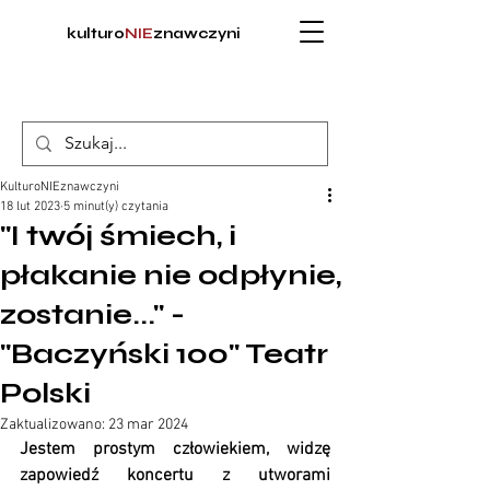
kulturo
NIE
znawczyni
KulturoNIEznawczyni
18 lut 2023
5 minut(y) czytania
"I twój śmiech, i
płakanie nie odpłynie,
zostanie..." -
"Baczyński 100" Teatr
Polski
Zaktualizowano:
23 mar 2024
Jestem prostym człowiekiem, widzę 
zapowiedź koncertu z utworami 