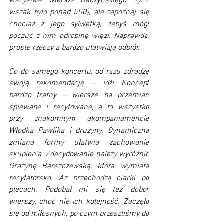
wszystkie wiersze Baczyńskiego (tych 
wszak było ponad 500), ale zapoznaj się 
chociaż z jego sylwetką, żebyś mógł 
poczuć z nim odrobinę więzi. Naprawdę, 
proste rzeczy a bardzo ułatwiają odbiór. 
Co do samego koncertu, od razu zdradzę 
swoją rekomendację – idź! Koncept 
bardzo trafny – wiersze na przemian 
śpiewane i recytowane, a to wszystko 
przy znakomitym akompaniamencie 
Włodka Pawlika i drużyny. Dynamiczna 
zmiana formy ułatwia zachowanie 
skupienia. Zdecydowanie należy wyróżnić 
Grażynę Barszczewską, która wymiata 
recytatorsko. Aż przechodzą ciarki po 
plecach. Podobał mi się też dobór 
wierszy, choć nie ich kolejność. Zaczęło 
się od miłosnych, po czym przeszliśmy do 