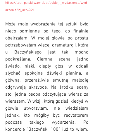
https://teatrpolski.waw.pl/pl/cykle_i_wydarzenia/wyd
arzenia?id_act=949
Może moje wyobrażenie tej sztuki było 
nieco odmienne od tego, co finalnie 
obejrzałam. W mojej głowie po prostu 
potrzebowałam więcej dramaturgii, która 
u Baczyńskiego jest tak mocno 
podkreślana. Ciemna scena, jedno 
światło, niski, ciepły głos, w oddali 
słychać spokojne dźwięki pianina, a 
główną, przeraźliwie smutną melodię 
odgrywają skrzypce. Na środku sceny 
stoi jedna osoba odczytująca wiersz za 
wierszem. W wizji, którą gdzieś, kiedyś w 
głowie utworzyłam, nie wiedziałam 
jednak, kto mógłby być recytatorem 
podczas takiego wydarzenia. Po 
koncercie "Baczyński 100" już to wiem. 