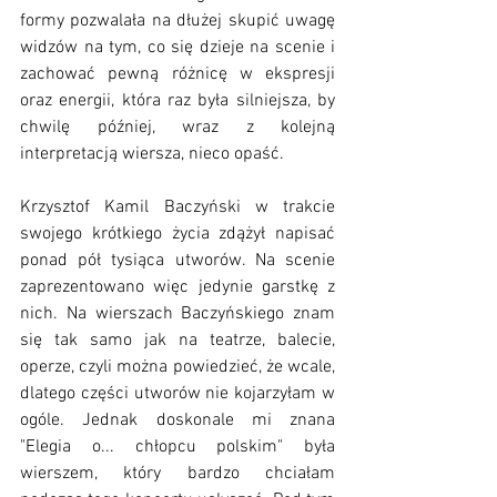
formy pozwalała na dłużej skupić uwagę 
widzów na tym, co się dzieje na scenie i 
zachować pewną różnicę w ekspresji 
oraz energii, która raz była silniejsza, by 
chwilę później, wraz z kolejną 
interpretacją wiersza, nieco opaść.
Krzysztof Kamil Baczyński w trakcie 
swojego krótkiego życia zdążył napisać 
ponad pół tysiąca utworów. Na scenie 
zaprezentowano więc jedynie garstkę z 
nich. Na wierszach Baczyńskiego znam 
się tak samo jak na teatrze, balecie, 
operze, czyli można powiedzieć, że wcale, 
dlatego części utworów nie kojarzyłam w 
ogóle. Jednak doskonale mi znana 
"Elegia o... chłopcu polskim" była 
wierszem, który bardzo chciałam 