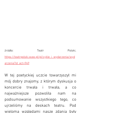
źródło: Teatr Polski, 
https://teatrpolski.waw.pl/pl/cykle_i_wydarzenia/wyd
arzenia?id_act=949
W tej poetyckiej uczcie towarzyszył mi 
mój dobry znajomy, z którym dyskusja o 
koncercie trwała i trwała, a co 
najważniejsze pozwoliła nam na 
podsumowanie wszystkiego tego, co 
ujrzeliśmy na deskach teatru. Pod 
wieloma względami nasze zdania były 