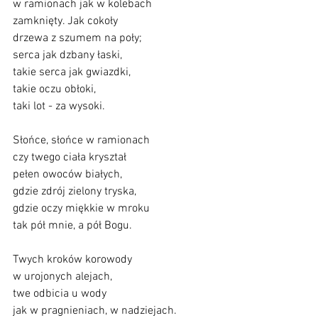
w ramionach jak w kolebach
zamknięty. Jak cokoły
drzewa z szumem na poły;
serca jak dzbany łaski,
takie serca jak gwiazdki,
takie oczu obłoki,
taki lot - za wysoki.
Słońce, słońce w ramionach
czy twego ciała kryształ
pełen owoców białych,
gdzie zdrój zielony tryska,
gdzie oczy miękkie w mroku
tak pół mnie, a pół Bogu.
Twych kroków korowody
w urojonych alejach,
twe odbicia u wody
jak w pragnieniach, w nadziejach.