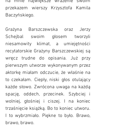
na mnie największe wrażenie swoim 
przekazem wierszy Krzysztofa Kamila 
Baczyńskiego. 
Grażyna Barszczewska oraz Jerzy 
Schejbal swoim głosem tworzyli 
niesamowity klimat, a umiejętności 
recytatorskie Grażyny Barszczewskiej są 
wręcz trudne do opisania. Już przy 
pierwszym utworze wykonywanym przez 
aktorkę miałam odczucie, że właśnie na 
to czekałam. Ciepły, niski głos otulający 
każde słowo. Zwrócona uwaga na każdą 
spację, oddech, przecinek. Szybciej i 
wolniej, głośniej i ciszej. I na koniec 
trzaśnięcie książką. Bo to koniec utworu. 
I to wybrzmiało. Piękne to było. Brawo, 
brawo, brawo.  