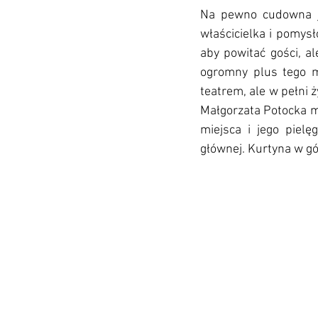
Na pewno cudowna je
właścicielka i pomysł
aby powitać gości, a
ogromny plus tego mi
teatrem, ale w pełni ż
Małgorzata Potocka mu
miejsca i jego pielę
głównej. Kurtyna w gó