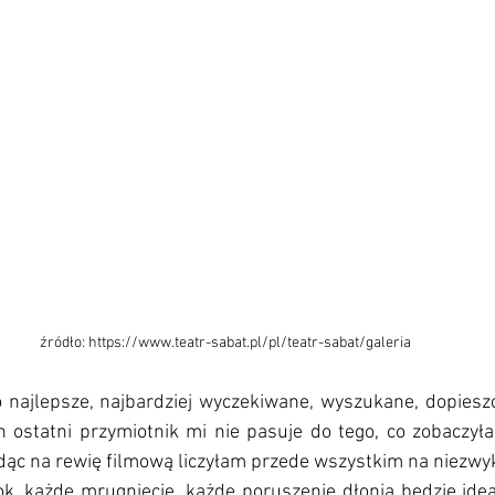
źródło: https://www.teatr-sabat.pl/pl/teatr-sabat/galeria
o najlepsze, najbardziej wyczekiwane, wyszukane, dopieszc
 ostatni przymiotnik mi nie pasuje do tego, co zobaczyłam
Idąc na rewię filmową liczyłam przede wszystkim na niezw
k, każde mrugnięcie, każde poruszenie dłonią będzie idea