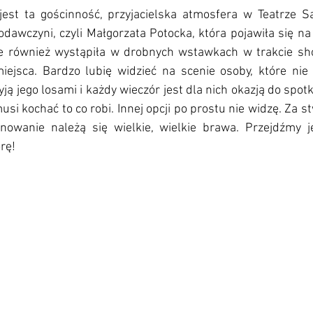
st ta gościnność, przyjacielska atmosfera w Teatrze Sa
odawczyni, czyli Małgorzata Potocka, która pojawiła się na s
le również wystąpiła w drobnych wstawkach w trakcie sh
ejsca. Bardzo lubię widzieć na scenie osoby, które nie t
yją jego losami i każdy wieczór jest dla nich okazją do spot
si kochać to co robi. Innej opcji po prostu nie widzę. Za st
gnowanie należą się wielkie, wielkie brawa. Przejdźmy j
rę!