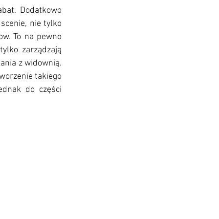
bat. Dodatkowo 
cenie, nie tylko 
ow. To na pewno 
ylko zarządzają 
kania z widownią. 
worzenie takiego 
ednak do części 