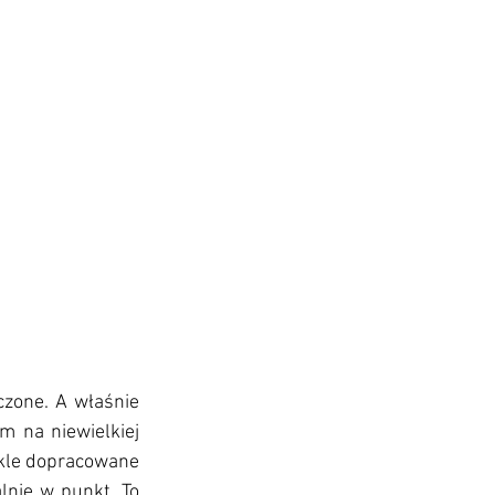
zone. A właśnie 
 na niewielkiej 
ykle dopracowane 
lnie w punkt. To 