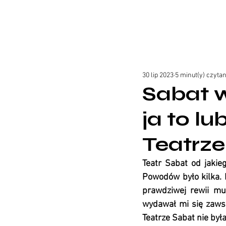
30 lip 2023
5 minut(y) czytan
Sabat w
ja to l
Teatrze
Teatr Sabat od jakieg
Powodów było kilka. P
prawdziwej rewii muz
wydawał mi się zawsz
Teatrze Sabat nie by