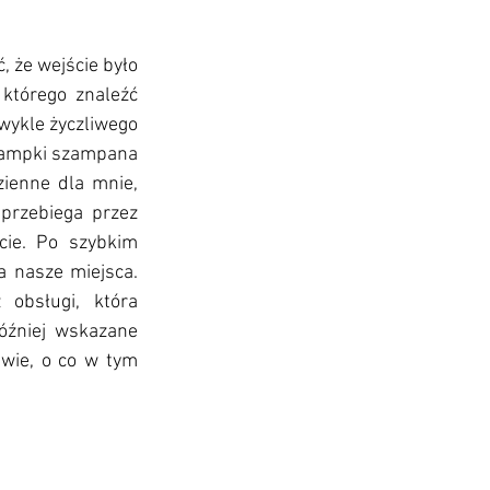
 że wejście było 
którego znaleźć 
wykle życzliwego 
lampki szampana 
zienne dla mnie, 
 przebiega przez 
ie. Po szybkim 
 nasze miejsca. 
obsługi, która 
źniej wskazane 
 wie, o co w tym 