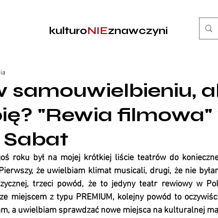
kulturo
NIE
znawczyni
ia
 samouwielbieniu, a
ubię? "Rewia filmowa"
 Sabat
oś roku był na mojej krótkiej liście teatrów do konieczn
ierwszy, że uwielbiam klimat musicali, drugi, że nie byłam
ycznej, trzeci powód, że to jedyny teatr rewiowy w Pols
e miejscem z typu PREMIUM, kolejny powód to oczywiście
łam, a uwielbiam sprawdzać nowe miejsca na kulturalnej m