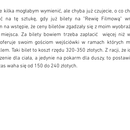
kilka mogłabym wymienić, ale chyba już czujecie, o co cho
ć na tę sztukę, gdy już bilety na "Rewię Filmową" w
 na wstępie, że ceny biletów zgadzały się z moim wyobraż
 miejsca. Za bilety bowiem trzeba zapłacić  więcej niż
t oferuje swoim gościom wejściówki w ramach których mo
em. Taki bilet to koszt rzędu 320-350 złotych. Z racji, że i
enie dla ciała, a jedynie na pokarm dla duszy, to postawi
as waha się od 150 do 240 złotych. 