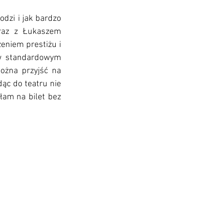
dzi i jak bardzo 
raz z Łukaszem 
eniem prestiżu i 
 w standardowym 
żna przyjść na 
dąc do teatru nie 
łam na bilet bez 