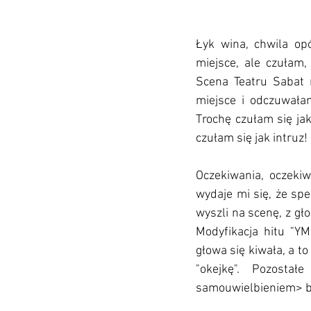
Łyk wina, chwila op
miejsce, ale czułam
Scena Teatru Sabat 
miejsce i odczuwała
Trochę czułam się jak
czułam się jak intruz! C
Oczekiwania, oczekiw
wydaje mi się, że sp
wyszli na scenę, z gł
Modyfikacja hitu "YM
głowa się kiwała, a t
"okejkę". Pozosta
samouwielbieniem> b