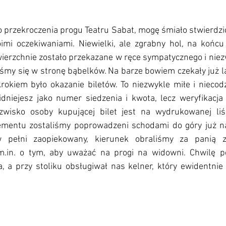
przekroczenia progu Teatru Sabat, mogę śmiało stwierdzić,
mi oczekiwaniami. Niewielki, ale zgrabny hol, na końcu 
ierzchnie zostało przekazane w ręce sympatycznego i niez
iśmy się w stronę bąbelków. Na barze bowiem czekały już 
rokiem było okazanie biletów. To niezwykle miłe i niecod
idniejesz jako numer siedzenia i kwota, lecz weryfikacja
zwisko osoby kupującej bilet jest na wydrukowanej liśc
ementu zostaliśmy poprowadzeni schodami do góry już na
 pełni zaopiekowany, kierunek obraliśmy za panią z 
.in. o tym, aby uważać na progi na widowni. Chwilę pó
, a przy stoliku obsługiwał nas kelner, który ewidentnie