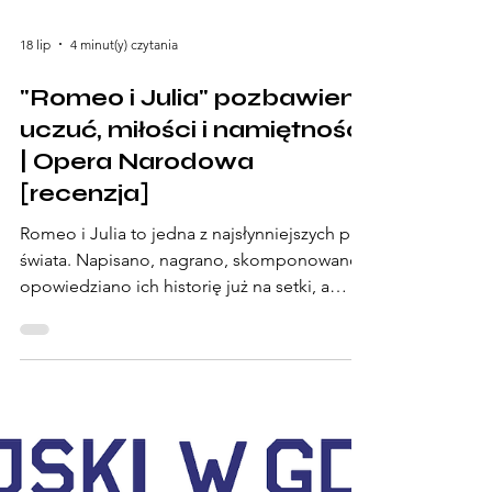
18 lip
4 minut(y) czytania
"Romeo i Julia" pozbawieni
uczuć, miłości i namiętności
| Opera Narodowa
[recenzja]
Romeo i Julia to jedna z najsłynniejszych par
świata. Napisano, nagrano, skomponowano i
opowiedziano ich historię już na setki, a
może i tysiące różnych sposobów. Nie
zmienia to jednak absolutnie nic i wciąż
historię zakochanych kolejni twórcy chcą
opowiedzieć nam na nowo. Dla tej pary