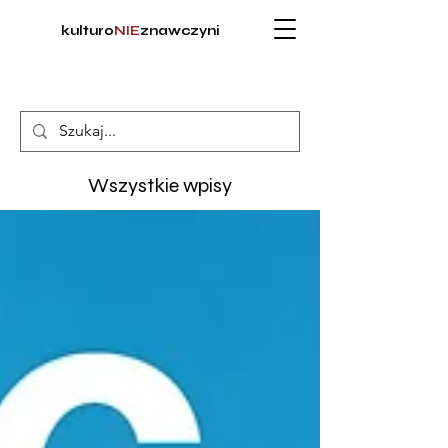
kulturo
NIE
znawczyni
Wszystkie wpisy