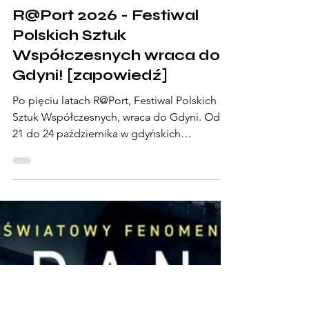
15 lip
5 minut(y) czytania
R@Port 2026 - Festiwal
Polskich Sztuk
Współczesnych wraca do
Gdyni! [zapowiedź]
Po pięciu latach R@Port, Festiwal Polskich
Sztuk Współczesnych, wraca do Gdyni. Od
21 do 24 października w gdyńskich
przestrzeniach spotkają się twórcy o uznanej
pozycji, międzynarodowym dorobku i
realnym wpływie na język współczesnej
kultury. W programie znajdą się polskie
premiery, pierwsze prezentacje na Pomorzu
oraz wydarzenia przygotowane specjalnie na