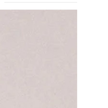
przewidywalne dialogi. Widziałam już takich
historii na pęczki. Tymczasem „Wspaniałe
horyzonty” (oryg. "Grand Horizons"
autorstwa amerykańskiej dramatopisarki Bess
Wohl) w Teatrze 6. piętro zaserwowały coś
jednak nieco innego. To nie jest sztampowa
opowieść, w której od pierwszej minuty
wiemy, jak zareagują bohaterowie i co
zadzieje się w kolejnej scenie.