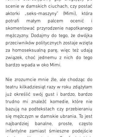
scenie w damskich ciuchach, czy postać 
aktorki „seks-maszyny” (Mimi), która 
potrafi małym palcem ocenić i 
skomentować przyrodzenie napotkanego 
mężczyzny. Dodajmy do tego, że dwójka 
przeciwników politycznych zostaje wzięta 
za homoseksualną parę, więc też udają 
związek, choć jednemu z nich do tego 
bardzo wpada w oko Mimi. 
Nie zrozumcie mnie źle, ale chodząc do 
teatru kilkadziesiąt razy w roku zdążyłam 
już określić swój gust i bardzo, bardzo 
trudno mi znaleźć komedie, które nie 
bazują na podtekstach czy przebieraniu 
się mężczyzn w damskie ubrania. To jest 
najbardziej banalne, proste, często 
infantylne zamiast śmieszne podejście 