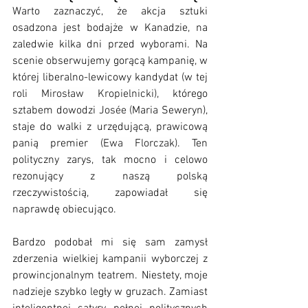
Warto zaznaczyć, że akcja sztuki 
osadzona jest bodajże w Kanadzie, na 
zaledwie kilka dni przed wyborami. Na 
scenie obserwujemy gorącą kampanię, w 
której liberalno-lewicowy kandydat (w tej 
roli 
Mirosław Kropielnicki)
, którego 
sztabem dowodzi 
Josée (
Maria Seweryn), 
staje do walki z urzędującą, prawicową 
panią premier (
Ewa Florczak)
. Ten 
polityczny zarys, tak mocno i celowo 
rezonujący z naszą polską 
rzeczywistością, zapowiadał się 
naprawdę obiecująco.
Bardzo podobał mi się sam zamysł 
zderzenia wielkiej kampanii wyborczej z 
prowincjonalnym teatrem. Niestety, moje 
nadzieje szybko legły w gruzach. Zamiast 