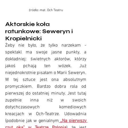
źródło: mat. Och Teatru
Aktorskie koła 
ratunkowe: Seweryn i 
Kropielnicki
Żeby nie było, że tylko narzekam - 
spektakl ma swoje jasne punkty, a 
dokładniej: świetnych aktorów, którzy 
jakoś pchają ten wózek. Już 
niejednokrotnie pisałam o Marii Seweryn. 
W tej sztuce jest ona absolutnym 
promyczkiem. Bardzo dobra rola od 
pierwszej do ostatniej minuty. Jest tutaj 
zupełnie inna niż w swoich 
dotychczasowych komediowych 
kreacjach w Och-Teatrze. Udowadnia 
(podobnie jak w genialnym
 „Na pierwszy 
rzut oka” w Teatrze Polonia
), że jest 