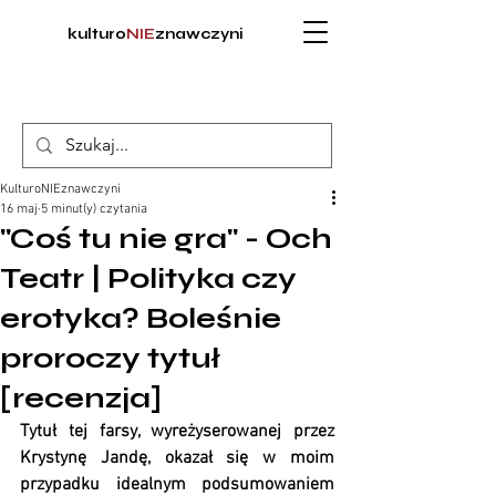
kulturo
NIE
znawczyni
KulturoNIEznawczyni
16 maj
5 minut(y) czytania
"Coś tu nie gra" - Och
Teatr | Polityka czy
erotyka? Boleśnie
proroczy tytuł
[recenzja]
Tytuł tej farsy, wyreżyserowanej przez 
Krystynę Jandę, okazał się w moim 
przypadku idealnym podsumowaniem 