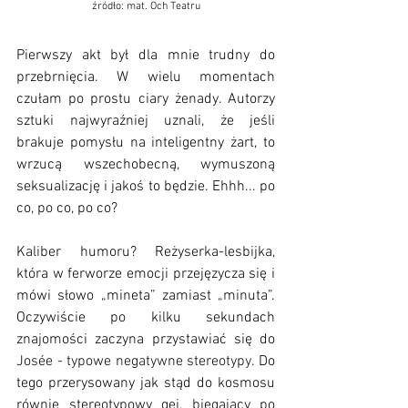
źródło: mat. Och Teatru
Pierwszy akt był dla mnie trudny do 
przebrnięcia. W wielu momentach 
czułam po prostu ciary żenady. Autorzy 
sztuki najwyraźniej uznali, że jeśli 
brakuje pomysłu na inteligentny żart, to 
wrzucą wszechobecną, wymuszoną 
seksualizację i jakoś to będzie. Ehhh... po 
co, po co, po co?
Kaliber humoru? Reżyserka-lesbijka, 
która w ferworze emocji przejęzycza się i 
mówi słowo „mineta” zamiast „minuta”. 
Oczywiście po kilku sekundach 
znajomości zaczyna przystawiać się do 
Josée - typowe negatywne stereotypy. 
Do 
tego przerysowany jak stąd do kosmosu 
równie stereotypowy gej, biegający po 