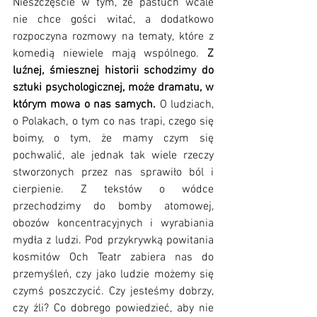
Nieszczęście w tym, że pastuch wcale 
nie chce gości witać, a dodatkowo 
rozpoczyna rozmowy na tematy, które z 
komedią niewiele mają wspólnego.
 Z 
luźnej, śmiesznej historii schodzimy do 
sztuki psychologicznej, może dramatu, w 
którym mowa o nas samych.
 O ludziach, 
o Polakach, o tym co nas trapi, czego się 
boimy, o tym, że mamy czym się 
pochwalić, ale jednak tak wiele rzeczy 
stworzonych przez nas sprawiło ból i 
cierpienie. Z tekstów o wódce 
przechodzimy do bomby atomowej, 
obozów koncentracyjnych i wyrabiania 
mydła z ludzi. Pod przykrywką powitania 
kosmitów Och Teatr zabiera nas do 
przemyśleń, czy jako ludzie możemy się 
czymś poszczycić. Czy jesteśmy dobrzy, 
czy źli? Co dobrego powiedzieć, aby nie 