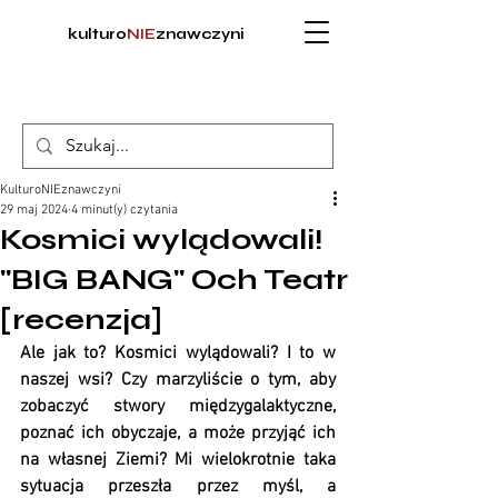
kulturo
NIE
znawczyni
KulturoNIEznawczyni
29 maj 2024
4 minut(y) czytania
Kosmici wylądowali!
"BIG BANG" Och Teatr
[recenzja]
Ale jak to? Kosmici wylądowali? I to w 
naszej wsi? Czy marzyliście o tym, aby 
zobaczyć stwory międzygalaktyczne, 
poznać ich obyczaje, a może przyjąć ich 
na własnej Ziemi? Mi wielokrotnie taka 
sytuacja przeszła przez myśl, a 