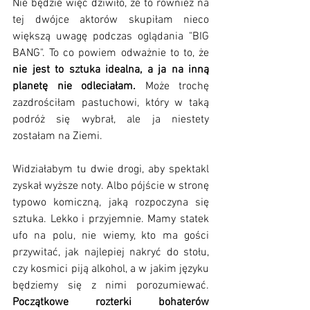
Nie będzie więc dziwiło, że to również na 
tej dwójce aktorów skupiłam nieco 
większą uwagę podczas oglądania "BIG 
BANG". To co powiem odważnie to to, że
nie jest to sztuka idealna, a ja na inną 
planetę nie odleciałam. 
Może trochę 
zazdrościłam pastuchowi, który w taką 
podróż się wybrał, ale ja niestety 
zostałam na Ziemi.
Widziałabym tu dwie drogi, aby spektakl 
zyskał wyższe noty. Albo pójście w stronę 
typowo komiczną, jaką rozpoczyna się 
sztuka. Lekko i przyjemnie. Mamy statek 
ufo na polu, nie wiemy, kto ma gości 
przywitać, jak najlepiej nakryć do stołu, 
czy kosmici piją alkohol, a w jakim języku 
będziemy się z nimi porozumiewać. 
Początkowe rozterki bohaterów 