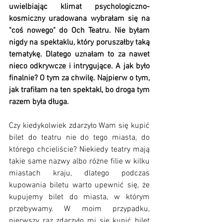
uwielbiając klimat psychologiczno-
kosmiczny uradowana wybrałam się na 
"coś nowego" do Och Teatru. Nie byłam 
nigdy na spektaklu, który poruszałby taką 
tematykę. Dlatego uznałam to za nawet 
nieco odkrywcze i intrygujące. A jak było 
finalnie? O tym za chwilę. Najpierw o tym, 
jak trafiłam na ten spektakl, bo droga tym 
razem była długa.
Czy kiedykolwiek zdarzyło Wam się kupić 
bilet do teatru nie do tego miasta, do 
którego chcieliście? Niekiedy teatry mają 
takie same nazwy albo różne filie w kilku 
miastach kraju, dlatego podczas 
kupowania biletu warto upewnić się, że 
kupujemy bilet do miasta, w którym 
przebywamy. W moim przypadku, 
pierwszy raz zdarzyło mi się kupić bilet 