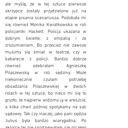
ale myślę, że w tej sztuce pierwsze 
skrzypce zostały przydzielone już na 
etapie pisania scenariusza. Podobała mi 
się również Monika Kwiatkowska w roli 
policjantki Hackett. Policja ukazana w 
dobrym świetle; z empatią i ze 
zrozumieniem. Bo przecież nie zawsze 
musimy się śmiać w teatrze, czy w 
kabarecie z policji. Bardzo dobrze 
również odebrałam Agnieszkę 
Pilaszewską w roli sędziny. Może 
niekoniecznie czułam potrzebę 
obsadzania Pilaszewskiej w dwóch 
rolach w tej sztuce, bo nieco mi się to 
gryzło, że najpierw widzimy ją w areszcie, 
a kilka chwil później spotykamy na sali 
sądowej. Tak czy inaczej, jako pani sędzia 
Julius była bardzo wiarygodna. Po 
aktorce tej nie spodziewałam się niczego 