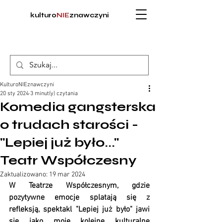
kulturo
NIE
znawczyni
KulturoNIEznawczyni
20 sty 2024
3 minut(y) czytania
Komedia gangsterska
o trudach starości -
"Lepiej już było..."
Teatr Współczesny
Zaktualizowano:
19 mar 2024
W Teatrze Współczesnym, gdzie 
pozytywne emocje splatają się z 
refleksją, spektakl "Lepiej już było" jawi 
się jako moje kolejne kulturalne 