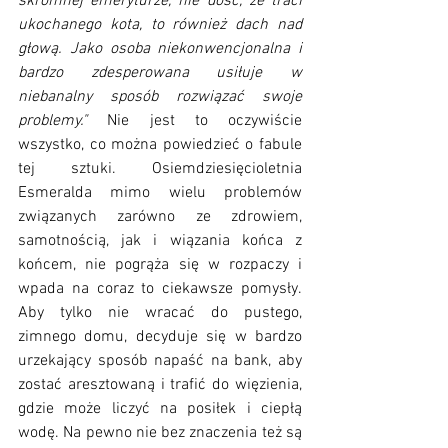
skromnej emeryturze, nie dość, że traci 
ukochanego kota, to również dach nad 
głową. Jako osoba niekonwencjonalna i 
bardzo zdesperowana usiłuje w 
niebanalny sposób rozwiązać swoje 
problemy." 
Nie jest to oczywiście 
wszystko, co można powiedzieć o fabule 
tej sztuki. Osiemdziesięcioletnia 
Esmeralda mimo wielu problemów 
związanych zarówno ze zdrowiem, 
samotnością, jak i wiązania końca z 
końcem, nie pogrąża się w rozpaczy i 
wpada na coraz to ciekawsze pomysły. 
Aby tylko nie wracać do pustego, 
zimnego domu, decyduje się w bardzo 
urzekający sposób napaść na bank, aby 
zostać aresztowaną i trafić do więzienia, 
gdzie może liczyć na posiłek i ciepłą 
wodę. Na pewno nie bez znaczenia też są 