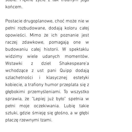
sobie. Piękne życie z tak trudnym jego 
końcem.
Postacie drugoplanowe, choć może nie w 
pełni rozbudowane, dodają koloru całej 
opowieści. Mimo że ich poznanie jest 
raczej zdawkowe, pomagają one w 
budowaniu całej historii. W spektaklu 
widzimy wiele udanych momentów. 
Wstawki z dzieł Shakespeare'a 
wchodzące z ust pani Quipp dodają 
szlachetności i klasycznej estetyki 
kobiecie, a trafiony humor przeplata się z 
głębokimi przemyśleniami. To wszystko 
sprawia, że "Lepiej już było" spełnia w 
pełni moje oczekiwania. Lubię takie 
sztuki, gdzie śmieję się głośno, a w głębi 
płaczę rzewnymi łzami. 