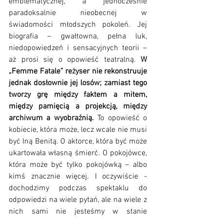
emblematycznej, a jednocześnie 
paradoksalnie nieobecnej w 
świadomości młodszych pokoleń. Jej 
biografia – gwałtowna, pełna luk, 
niedopowiedzeń i sensacyjnych teorii – 
aż prosi się o opowieść teatralną. 
W 
„Femme Fatale” reżyser nie rekonstruuje 
jednak dosłownie jej losów; zamiast tego 
tworzy grę między faktem a mitem, 
między pamięcią a projekcją, między 
archiwum a wyobraźnią.
 To opowieść o 
kobiecie, która może, lecz wcale nie musi 
być Iną Benitą. O aktorce, która być może 
ukartowała własną śmierć. O pokojówce, 
która może być tylko pokojówką – albo 
kimś znacznie więcej. I oczywiście - 
dochodzimy podczas spektaklu do 
odpowiedzi na wiele pytań, ale na wiele z 
nich sami nie jesteśmy w stanie 