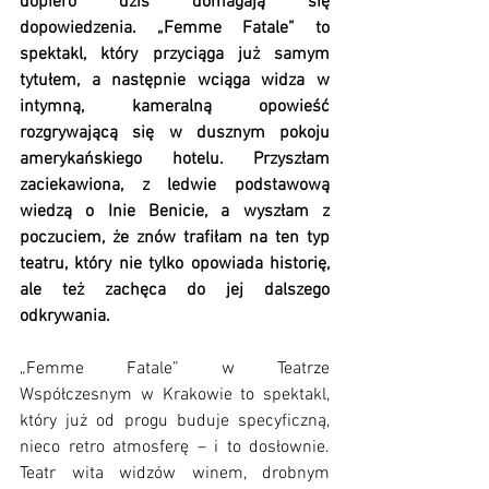
dopiero dziś domagają się 
dopowiedzenia. „Femme Fatale” to 
spektakl, który przyciąga już samym 
tytułem, a następnie wciąga widza w 
intymną, kameralną opowieść 
rozgrywającą się w dusznym pokoju 
amerykańskiego hotelu. Przyszłam 
zaciekawiona, z ledwie podstawową 
wiedzą o Inie Benicie, a wyszłam z 
poczuciem, że znów trafiłam na ten typ 
teatru, który nie tylko opowiada historię, 
ale też zachęca do jej dalszego 
odkrywania. 
„Femme Fatale” w Teatrze 
Współczesnym w Krakowie to spektakl, 
który już od progu buduje specyficzną, 
nieco retro atmosferę – i to dosłownie. 
Teatr wita widzów winem, drobnym 