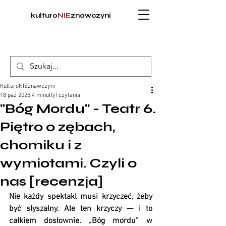
kulturo
NIE
znawczyni
KulturoNIEznawczyni
18 paź 2025
4 minut(y) czytania
"Bóg Mordu" - Teatr 6.
Piętro o zębach,
chomiku i z
wymiotami. Czyli o
nas [recenzja]
Nie każdy spektakl musi krzyczeć, żeby 
być słyszalny. Ale ten krzyczy — i to 
całkiem dosłownie. „Bóg mordu” w 