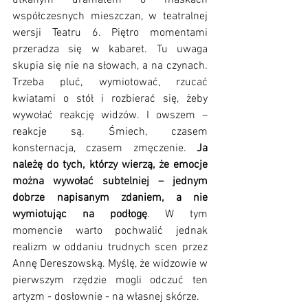
współczesnych mieszczan, w teatralnej 
wersji Teatru 6. Piętro momentami 
przeradza się w kabaret. Tu uwaga 
skupia się nie na słowach, a na czynach. 
Trzeba pluć, wymiotować, rzucać 
kwiatami o stół i rozbierać się, żeby 
wywołać reakcję widzów. I owszem – 
reakcje są. Śmiech, czasem 
konsternacja, czasem zmęczenie. 
Ja 
należę do tych, którzy wierzą, że emocje 
można wywołać subtelniej – jednym 
dobrze napisanym zdaniem, a nie 
wymiotując na podłogę
. W tym 
momencie warto pochwalić jednak 
realizm w oddaniu trudnych scen przez 
Annę Dereszowską. Myślę, że widzowie w 
pierwszym rzędzie mogli odczuć ten 
artyzm - dosłownie - na własnej skórze. 