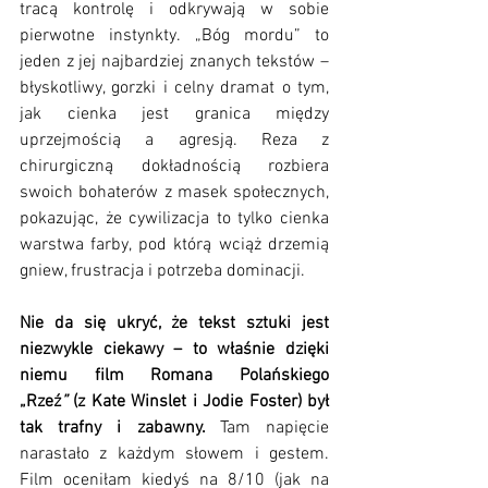
tracą kontrolę i odkrywają w sobie 
pierwotne instynkty. „Bóg mordu” to 
jeden z jej najbardziej znanych tekstów – 
błyskotliwy, gorzki i celny dramat o tym, 
jak cienka jest granica między 
uprzejmością a agresją. Reza z 
chirurgiczną dokładnością rozbiera 
swoich bohaterów z masek społecznych, 
pokazując, że cywilizacja to tylko cienka 
warstwa farby, pod którą wciąż drzemią 
gniew, frustracja i potrzeba dominacji. 
Nie da się ukryć, że tekst sztuki jest 
niezwykle ciekawy – to właśnie dzięki 
niemu film Romana Polańskiego 
„Rzeź
”
 (z Kate Winslet i Jodie Foster) był 
tak trafny i zabawny. 
Tam napięcie 
narastało z każdym słowem i gestem.  
Film oceniłam kiedyś na 8/10 (jak na 