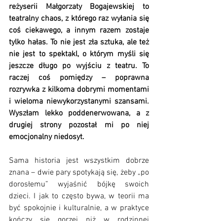
reżyserii Małgorzaty Bogajewskiej to 
teatralny chaos, z którego raz wyłania się 
coś ciekawego, a innym razem zostaje 
tylko hałas. To nie jest zła sztuka, ale też 
nie jest to spektakl, o którym myśli się 
jeszcze długo po wyjściu z teatru. To 
raczej coś pomiędzy – poprawna 
rozrywka z kilkoma dobrymi momentami 
i wieloma niewykorzystanymi szansami. 
Wyszłam lekko poddenerwowana, a z 
drugiej strony pozostał mi po niej 
emocjonalny niedosyt. 
Sama historia jest wszystkim dobrze 
znana – dwie pary spotykają się, żeby „po 
dorosłemu” wyjaśnić bójkę swoich 
dzieci. I jak to często bywa, w teorii ma 
być spokojnie i kulturalnie, a w praktyce 
kończy się gorzej niż w rodzinnej 