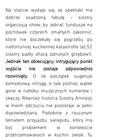
Na starcie wydaje się, że spektakl ma 
dobrze osadzoną fabułę – siostry 
organizują show, by zebrać fundusze na 
pochówek czterech zmarłych zakonnic, 
które nie doczekały się pogrzebu po 
niefortunnej kuchennej katastrofie (aż 52 
siostry padły ofiarą zatrutych grzybów!). 
Jednak ten obiecujący, intrygujący punkt 
wyjścia nie zostaje odpowiednio 
rozwinięty.
 O ile początek sugeruje 
komediową intrygę, o tyle później wątek 
ginie w natłoku muzycznych numerów i 
skeczy. Również historia Siostry Amnezji 
w moim odczuciu nie pozostaje w pełni 
dopowiedziana. Podobnie z rzuconym 
tematem przyjazdu sanepidu, który ma 
być problemem w kontekście 
przetrzymywanych w kuchni zwłok. Tu 