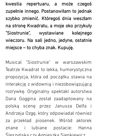
kwestia repertuaru, a może czegoś 
zupełnie innego. Postanowiłam to jednak 
szybko zmienić. Któregoś dnia weszłam 
na stronę Kwadratu, a moje oko przykuły 
"Siostrunie", wystawiane kolejnego 
wieczoru. Na sali jedno, jedyne, ostatnie 
miejsce – to chyba znak. Kupuję.
Musical "Siostrunie" w warszawskim 
Teatrze Kwadrat to lekka, humorystyczna 
propozycja, która od początku stawia na 
interakcję z widownią i niezobowiązującą 
rozrywkę. Oryginalny spektakl autorstwa 
Dana Goggina został zaadaptowany na 
polską scenę przez Janusza Delfa i 
Andrzeja Ozgę, który odpowiadał również 
za przekład piosenek. Wśród aktorek 
znane i lubiane postacie: Hanna 
Śleszyńska czy Agnieszka Sienkiewicz.