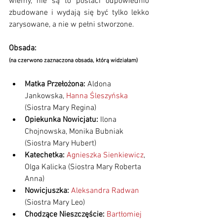
wiemy, nie są to postaci odpowiednio 
zbudowane i wydają się być tylko lekko 
zarysowane, a nie w pełni stworzone.
Obsada:
(na czerwono zaznaczona obsada, którą widziałam)
Matka Przełożona: 
Aldona 
Jankowska, 
Hanna Śleszyńska 
(Siostra Mary Regina)
Opiekunka Nowicjatu: 
Ilona 
Chojnowska, Monika Bubniak 
(Siostra Mary Hubert)
Katechetka: 
Agnieszka Sienkiewicz
, 
Olga Kalicka (Siostra Mary Roberta 
Anna)
Nowicjuszka: 
Aleksandra Radwan 
(Siostra Mary Leo)
Chodzące Nieszczęście: 
Bartłomiej 