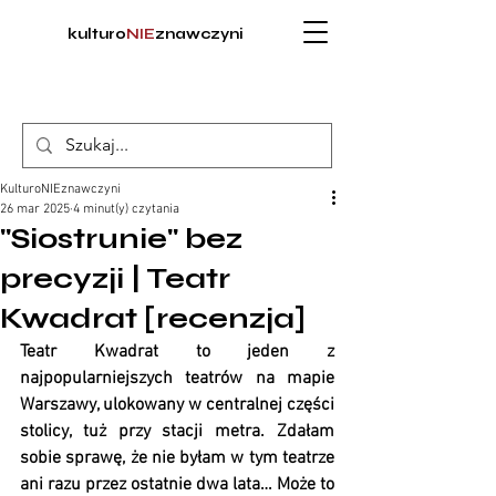
kulturo
NIE
znawczyni
KulturoNIEznawczyni
26 mar 2025
4 minut(y) czytania
"Siostrunie" bez
precyzji | Teatr
Kwadrat [recenzja]
Teatr Kwadrat to jeden z 
najpopularniejszych teatrów na mapie 
Warszawy, ulokowany w centralnej części 
stolicy, tuż przy stacji metra. Zdałam 
sobie sprawę, że nie byłam w tym teatrze 
ani razu przez ostatnie dwa lata… Może to 