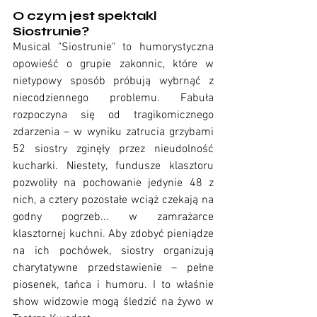
O czym jest spektakl 
Siostrunie?
Musical "Siostrunie" to humorystyczna 
opowieść o grupie zakonnic, które w 
nietypowy sposób próbują wybrnąć z 
niecodziennego problemu. Fabuła 
rozpoczyna się od tragikomicznego 
zdarzenia – w wyniku zatrucia grzybami 
52 siostry zginęły przez nieudolność 
kucharki. Niestety, fundusze klasztoru 
pozwoliły na pochowanie jedynie 48 z 
nich, a cztery pozostałe wciąż czekają na 
godny pogrzeb... w zamrażarce 
klasztornej kuchni. Aby zdobyć pieniądze 
na ich pochówek, siostry organizują 
charytatywne przedstawienie – pełne 
piosenek, tańca i humoru. I to właśnie 
show widzowie mogą śledzić na żywo w 