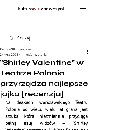
kulturo
NIE
znawczyni
KulturoNIEznawczyni
24 wrz 2025
4 minut(y) czytania
"Shirley Valentine" w
Teatrze Polonia
przyrządza najlepsze
jajka [recenzja]
Na deskach warszawskiego Teatru 
Polonia od wielu, wielu lat grana jest 
sztuka, która niezmiennie przyciąga 
pełną salę widzów – "Shirley 