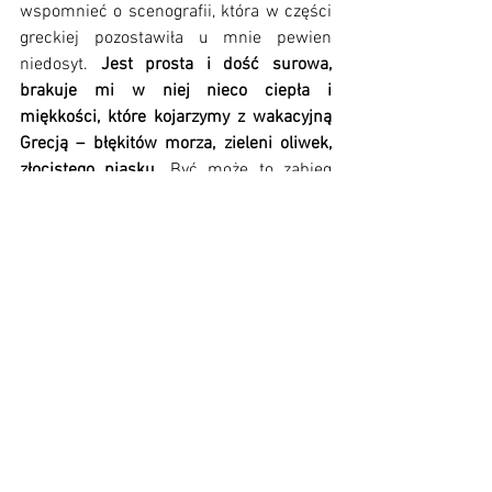
wspomnieć o scenografii, która w części 
greckiej pozostawiła u mnie pewien 
niedosyt. 
Jest prosta i dość surowa, 
brakuje mi w niej nieco ciepła i 
miękkości, które kojarzymy z wakacyjną 
Grecją – błękitów morza, zieleni oliwek, 
złocistego piasku.
 Być może to zabieg 
celowy, aby wciąż nie zabierać pełnego 
skupienia i nie odwracać oczu od aktorki, 
ale wciąż uznaję, że można tu coś 
zmienić. To jedyny element sztuki, do 
którego mogę się przyczepić.
Na zakończenie spektaklu Krystyna 
Janda otrzymała owacje na stojąco – 
zasłużone i gromkie. Jej przeprosiny za 
chwilę zapomnienia tekstu były urocze. 
To właśnie w takich momentach objawia 
się prawdziwa klasa artystki – 