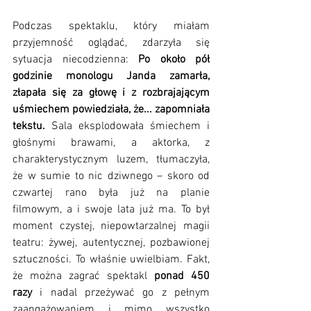
Podczas spektaklu, który miałam 
przyjemność oglądać, zdarzyła się 
sytuacja niecodzienna: 
Po około pół 
godzinie monologu Janda zamarła, 
złapała się za głowę i z rozbrajającym 
uśmiechem powiedziała, że... zapomniała 
tekstu.
 Sala eksplodowała śmiechem i 
głośnymi brawami, a aktorka, z 
charakterystycznym luzem, tłumaczyła, 
że w sumie to nic dziwnego – skoro od 
czwartej rano była już na planie 
filmowym, a i swoje lata już ma. To był 
moment czystej, niepowtarzalnej magii 
teatru: żywej, autentycznej, pozbawionej 
sztuczności. To właśnie uwielbiam. Fakt, 
że można zagrać spektakl 
ponad 450 
razy
 i nadal przeżywać go z pełnym 
zaangażowaniem i mimo wszystko 