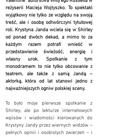
Valentine" autorstwa Willy’ego Russella w 
reżyserii 
Macieja Wojtyszko
. To spektakl 
wyjątkowy nie tylko ze względu na swoją 
treść, ale i osobę odtwórczyni tytułowej 
roli. Krystyna Janda wciela się w Shirley 
od ponad dwóch dekad, a mimo to za 
każdym razem potrafi wnieść w 
przedstawienie świeżość, energię i 
własny urok. Spotkanie z tym 
monodramem to nie tylko obcowanie z 
teatrem, ale także z samą Jandą – 
aktorką, która od lat stanowi jedno z 
najważniejszych ogniw polskiej sceny. 
To było moje pierwsze spotkanie z 
Shirley, ale po lekturze internetowych 
wpisów i wiadomości kierowanych do 
Krystyny Jandy przez wiernych widzów – 
pełnych opinii i osobistych zwierzeń – i 