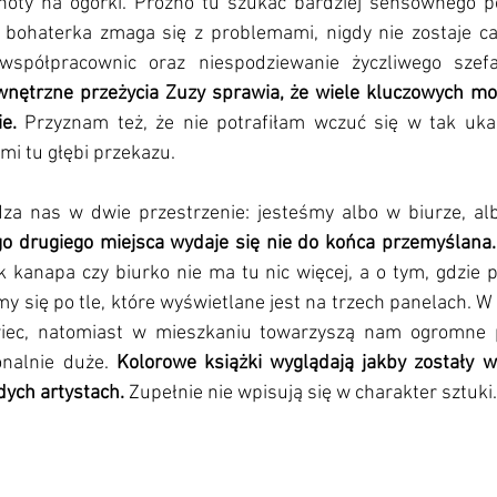
oty na ogórki. Próżno tu szukać bardziej sensownego po
bohaterka zmaga się z problemami, nigdy nie zostaje ca
współpracownic oraz niespodziewanie życzliwego szef
wnętrzne przeżycia Zuzy sprawia, że wiele kluczowych mo
e. 
Przyznam też, że nie potrafiłam wczuć się w tak uk
mi tu głębi przekazu.
za nas w dwie przestrzenie: jesteśmy albo w biurze, al
go drugiego miejsca wydaje się nie do końca przemyślana.
k kanapa czy biurko nie ma tu nic więcej, a o tym, gdzie 
 się po tle, które wyświetlane jest na trzech panelach. W
iec, natomiast w mieszkaniu towarzyszą nam ogromne pół
onalnie duże. 
Kolorowe książki wyglądają jakby zostały wy
dych artystach.
 Zupełnie nie wpisują się w charakter sztuki.