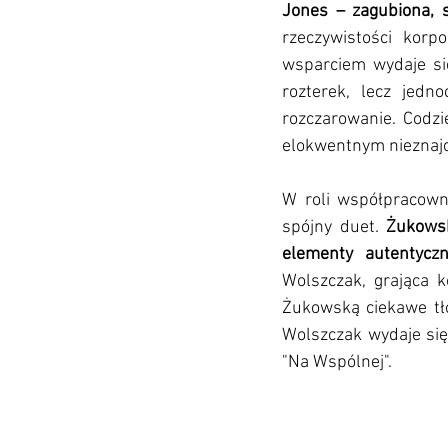
Jones – zagubiona, 
rzeczywistości korp
wsparciem wydaje się
rozterek, lecz jedn
rozczarowanie. Codzi
elokwentnym nieznajo
W roli współpracown
spójny duet. 
Żukowsk
Wolszczak, grająca k
Żukowską ciekawe tło
Wolszczak wydaje się
"Na Wspólnej". 