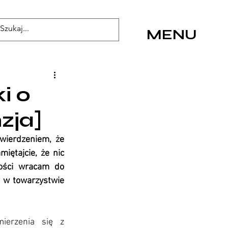
MENU
i o
zja]
wierdzeniem, że 
ętajcie, że nic 
ości wracam do 
 w towarzystwie 
erzenia się z 