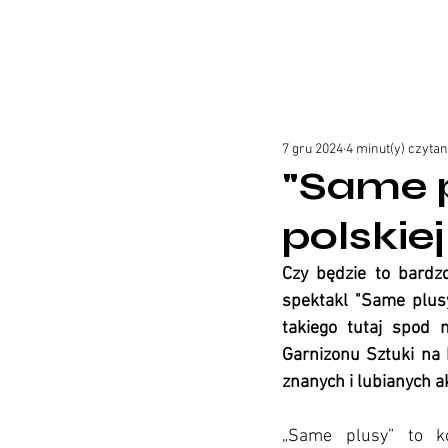
7 gru 2024
4 minut(y) czytan
"Same p
polskie
Czy będzie to bardzo
spektakl "Same plusy
takiego tutaj spod 
Garnizonu Sztuki na 
znanych i lubianych a
„Same plusy” to ko