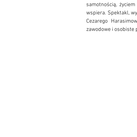
samotnością, życiem o
wspiera. Spektakl, w
Cezarego Harasimowic
zawodowe i osobiste p