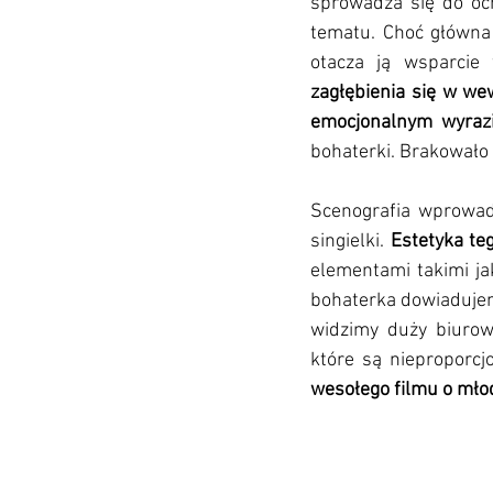
sprowadza się do och
tematu. Choć główna 
otacza ją wsparcie 
zagłębienia się w we
emocjonalnym wyrazi
bohaterki. Brakowało 
Scenografia wprowad
singielki. 
Estetyka te
elementami takimi ja
bohaterka dowiadujemy
widzimy duży biurow
które są nieproporcj
wesołego filmu o mło