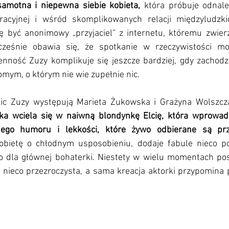
samotna i niepewna siebie kobieta,
 która próbuje odnale
oracyjnej i wśród skomplikowanych relacji międzyludzki
 być anonimowy „przyjaciel” z internetu, któremu zwierz
ocześnie obawia się, że spotkanie w rzeczywistości mog
enność Zuzy komplikuje się jeszcze bardziej, gdy zachodzi
mym, o którym nie wie zupełnie nic. 
ic Zuzy występują Marieta Żukowska i Grażyna Wolszczak
a wciela się w naiwną blondynkę Elcię, która wprowadz
obietę o chłodnym usposobieniu, dodaje fabule nieco po
 dla głównej bohaterki. Niestety w wielu momentach pos
 nieco przezroczysta, a sama kreacja aktorki przypomina p