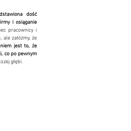
dstawiona dość 
rmy i osiąganie 
c pracownicy i 
 ale załóżmy, że 
iem jest to, że 
i, co po pewnym 
szej głębi. 