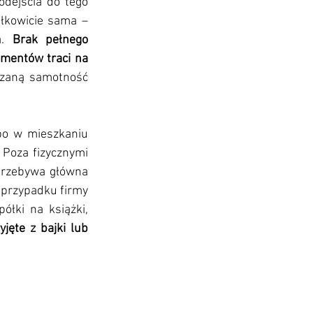
dejścia do tego 
łkowicie sama – 
a. 
Brak pełnego 
mentów traci na 
azaną samotność 
bo w mieszkaniu 
 
Poza fizycznymi 
przebywa główna 
 przypadku firmy 
ki na książki, 
jęte z bajki lub 