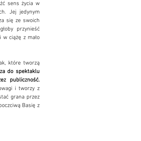
źć sens życia w 
ch. Jej jedynym 
a się ze swoich 
łoby przynieść 
 w ciążę z mało 
, które tworzą 
a do spektaklu 
elementy autentycznego humoru i lekkości, które żywo odbierane są przez publiczność. 
wagi i tworzy z 
tać grana przez 
oczciwą Basię z 