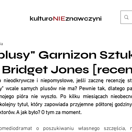
kulturo
NIE
znawczyni
ia
lusy" Garnizon Sztuk
j Bridget Jones [recen
 nieodkrywcze i niepomysłowe, jeśli zacznę recenzję st
" wcale samych plusów nie ma? Pewnie tak, dlatego pami
mojego pióra nie wyszło. Po kilku miesiącach nieobecn
kolejny tytuł, który zapowiada przyjemne półtorej godziny
ktorów. A jak było? O tym za moment.
mediodramat o poszukiwaniu własnego szczęścia, mi