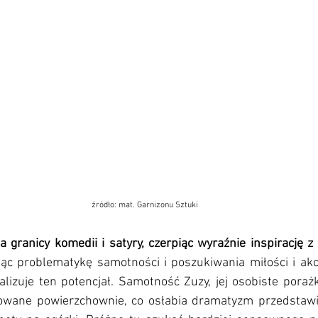
źródło: mat. Garnizonu Sztuki
 granicy komedii i satyry, czerpiąc wyraźnie inspirację z 
jąc problematykę samotności i poszukiwania miłości i akcep
alizuje ten potencjał. Samotność Zuzy, jej osobiste poraż
towane powierzchownie, co osłabia dramatyzm przedstawie