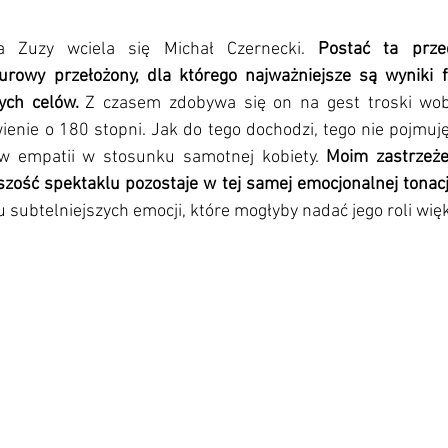
a Zuzy wciela się Michał Czernecki. 
Postać ta prze
urowy przełożony, dla którego najważniejsze są wyniki fi
ych celów. 
Z czasem zdobywa się on na gest troski wobe
enie o 180 stopni. Jak do tego dochodzi, tego nie pojmuję,
aw empatii w stosunku samotnej kobiety. 
Moim zastrzeżen
szość spektaklu pozostaje w tej samej emocjonalnej tonacj
u subtelniejszych emocji, które mogłyby nadać jego roli więk