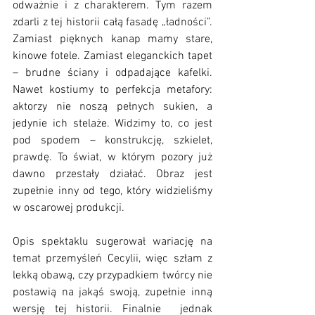
odważnie i z charakterem. Tym razem 
zdarli z tej historii całą fasadę „ładności”. 
Zamiast pięknych kanap mamy stare, 
kinowe fotele. Zamiast eleganckich tapet 
– brudne ściany i odpadające kafelki. 
Nawet kostiumy to perfekcja metafory: 
aktorzy nie noszą pełnych sukien, a 
jedynie ich stelaże. Widzimy to, co jest 
pod spodem – konstrukcję, szkielet, 
prawdę. To świat, w którym pozory już 
dawno przestały działać. Obraz jest 
zupełnie inny od tego, który widzieliśmy 
w oscarowej produkcji.
Opis spektaklu sugerował wariację na 
temat przemyśleń Cecylii, więc szłam z 
lekką obawą, czy przypadkiem twórcy nie 
postawią na jakąś swoją, zupełnie inną 
wersję tej historii. Finalnie  jednak 