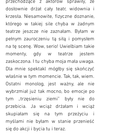
przechodzące z aktorów sprawiły, że 
dosłownie drżał cały teatr, widownia i 
krzesła. Niesamowite, fizyczne doznanie, 
którego w takiej sile chyba w żadnym 
teatrze jeszcze nie zaznałam. Byłam w 
pełnym zauroczeniu tą siłą i pomysłem 
na tę scenę. Wow, serio! Uwielbiam takie 
momenty, gdy w teatrze jestem 
zaskoczona. I tu chyba moja mała uwaga. 
Dla mnie spektakl mógłby się skończyć 
właśnie w tym momencie. Tak, tak, wiem. 
Ostatni monolog, jest ważny, ale nie 
wybrzmiał już tak mocno, bo emocje po 
tym „trzęsieniu ziemi” były nie do 
przebicia. Ja wciąż drżałam i wciąż 
skupiałam się na tym przeżyciu i 
myślami nie byłam w stanie przenieść 
się do akcji i bycia tu i teraz. 