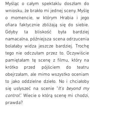
Myśląc o całym spektaklu doszłam do 
wniosku, że brakło mi jednej sceny. Myślę 
o momencie, w którym Hrabia i jego 
ofiara faktycznie zbliżają się do siebie. 
Gdyby ta bliskość była bardziej 
namacalna, późniejsza scena odrzucenia 
bolałaby widza jeszcze bardziej. Trochę 
tego nie odczułam przez to. Oczywiście 
pamiętałam tę scenę z filmu, który na 
krótko przed pójściem do teatru 
obejrzałam, ale mimo wszystko oceniam 
to jako oddzielne dzieło. No i chciałoby 
się usłyszeć na scenie "
It's beyond my 
control". 
Wiecie o którą scenę mi chodzi, 
prawda? 