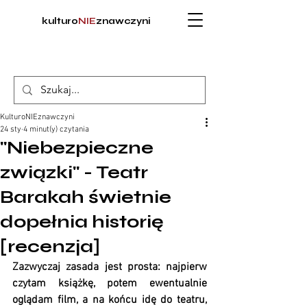
kulturo
NIE
znawczyni
KulturoNIEznawczyni
24 sty
4 minut(y) czytania
"Niebezpieczne
związki" - Teatr
Barakah świetnie
dopełnia historię
[recenzja]
Zazwyczaj zasada jest prosta: najpierw 
czytam książkę, potem ewentualnie 
oglądam film, a na końcu idę do teatru, 