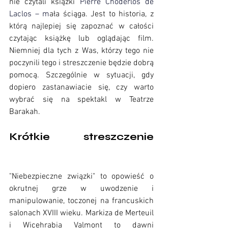
nie czytali książki
Pierre Choderlos de 
Laclos
 –
 m
ała ściąga. Jest to historia, z 
którą najlepiej się zapoznać w całości 
czytając książkę lub oglądając film. 
Niemniej dla tych z Was, którzy tego nie 
poczynili tego i streszczenie będzie dobrą 
pomocą. Szczególnie w sytuacji, gdy 
dopiero zastanawiacie się, czy warto 
wybrać się na spektakl w Teatrze 
Barakah.
Krótkie streszczenie 
Niebezpieczne związki Barakah 
recenzja
"Niebezpieczne związki" to opowieść o 
okrutnej grze w uwodzenie i 
manipulowanie, toczonej na francuskich 
salonach XVIII wieku. Markiza de Merteuil 
i Wicehrabia Valmont to dawni 