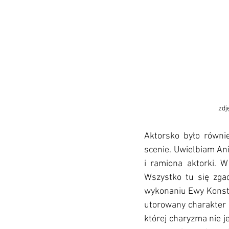
zdj
Aktorsko było równie
scenie. Uwielbiam Ani
i ramiona aktorki. W
Wszystko tu się zgad
wykonaniu Ewy Konsta
utorowany charakter s
której charyzma nie j