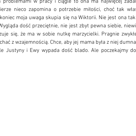
 problemami w pracy i ciągle to ona ma najwięcej zadań
ierze nieco zapomina o potrzebie miłości, choć tak wła
 koniec moja uwaga skupia się na Wiktorii. Nie jest ona ta
 Wygląda dość przeciętnie, nie jest zbyt pewna siebie, niewi
zuje się, że ma w sobie nutkę marzycielki. Pragnie zwykłe
chać z wzajemnością. Chce, aby jej mama była z niej dumna i
tle Justyny i Ewy wypada dość blado. Ale poczekajmy do