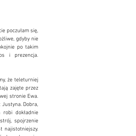
e poczułam się, 
żliwe, gdyby nie 
kojnie po takim 
s i prezencja. 
, że teleturniej 
ją zajęte przez 
wej stronie Ewa. 
 Justyna. Dobra, 
robi dokładnie 
rój, spojrzenie 
najistotniejszy. 