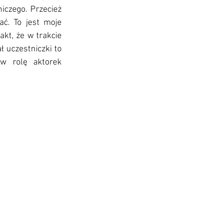
czego. Przecież 
ć. To jest moje 
kt, że w trakcie 
 uczestniczki to 
 rolę aktorek 