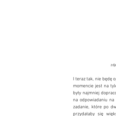
zdj
I teraz tak, nie będę 
momencie jest na tyl
były najmniej dopra
na odpowiadaniu na p
zadanie, które po d
przydałaby się więk