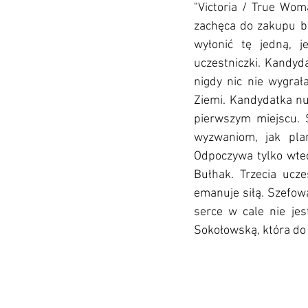
"Victoria / True Wom
zachęca do zakupu bil
wyłonić tę jedną, j
uczestniczki. Kandyda
nigdy nic nie wygrał
Ziemi. Kandydatka n
pierwszym miejscu. Ś
wyzwaniom, jak plan
Odpoczywa tylko wted
Bułhak. Trzecia ucze
emanuje siłą. Szefowa
serce w cale nie je
Sokołowską, która do t