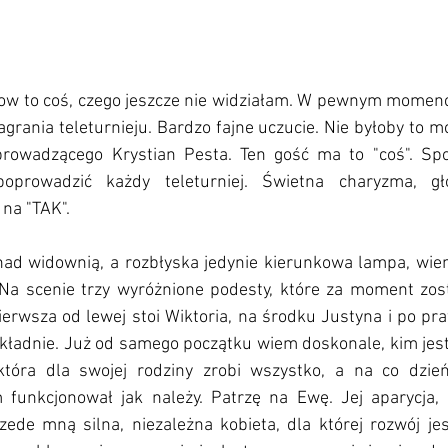
ow to coś, czego jeszcze nie widziałam. W pewnym momenci
grania teleturnieju. Bardzo fajne uczucie. Nie byłoby to mo
prowadzącego Krystian Pesta. Ten gość ma to "coś". Spo
oprowadzić każdy teleturniej. Świetna charyzma, gło
na "TAK". 
ad widownią, a rozbłyska jedynie kierunkowa lampa, wiemy
 Na scenie trzy wyróżnione podesty, które za moment zosta
ierwsza od lewej stoi Wiktoria, na środku Justyna i po pra
kładnie. Już od samego początku wiem doskonale, kim jest
tóra dla swojej rodziny zrobi wszystko, a na co dzień 
nkcjonował jak należy. Patrzę na Ewę. Jej aparycja, st
ede mną silna, niezależna kobieta, dla której rozwój jest 