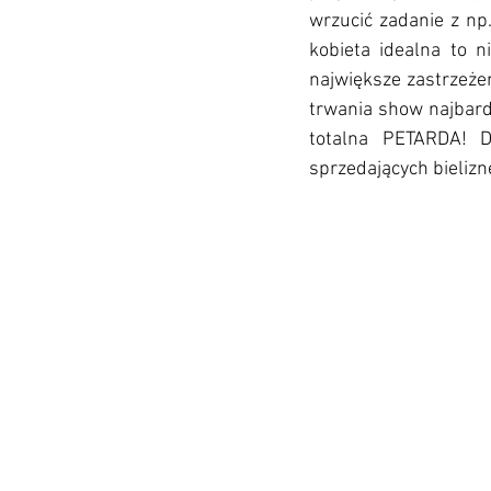
wrzucić zadanie z np
kobieta idealna to n
największe zastrzeżen
trwania show najbardz
totalna PETARDA! D
sprzedających bielizn