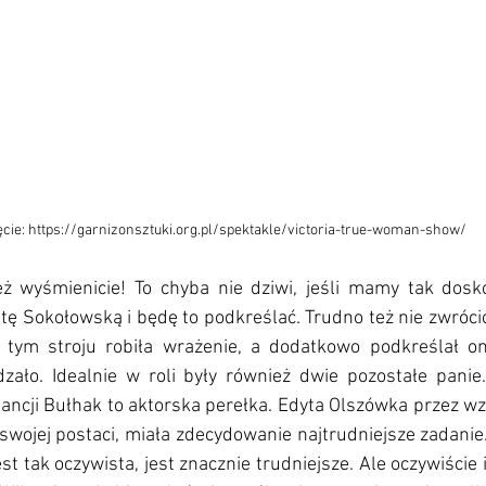
ęcie: https://garnizonsztuki.org.pl/spektakle/victoria-true-woman-show/
ż wyśmienicie! To chyba nie dziwi, jeśli mamy tak dosko
tę Sokołowską i będę to podkreślać. Trudno też nie zwrócić
 tym stroju robiła wrażenie, a dodatkowo podkreślał on
zało. Idealnie w roli były również dwie pozostałe panie
ncji Bułhak to aktorska perełka. Edyta Olszówka przez wzg
wojej postaci, miała zdecydowanie najtrudniejsze zadanie.
est tak oczywista, jest znacznie trudniejsze. Ale oczywiście