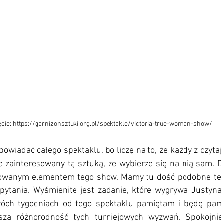
ęcie: https://garnizonsztuki.org.pl/spektakle/victoria-true-woman-show/
opowiadać całego spektaklu, bo liczę na to, że każdy z czyta
e zainteresowany tą sztuką, że wybierze się na nią sam. D
cowanym elementem tego show. Mamy tu dość podobne test
ytania. Wyśmienite jest zadanie, które wygrywa Justyna i
wóch tygodniach od tego spektaklu pamiętam i będę pami
sza różnorodność tych turniejowych wyzwań. Spokojni