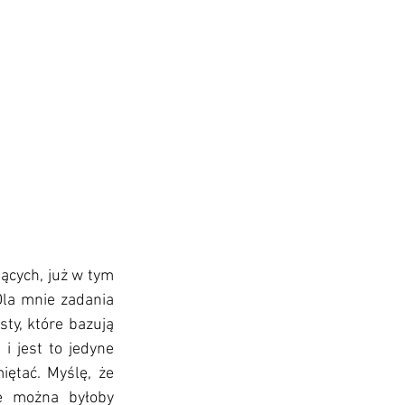
jących, już w tym 
la mnie zadania 
y, które bazują 
 jest to jedyne 
ętać. Myślę, że 
e można byłoby 