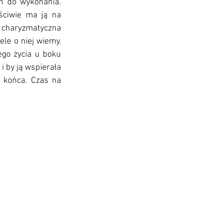
 do wykonania. 
ściwie ma ją na 
k charyzmatyczna 
ele o niej wiemy. 
go życia u boku 
 by ją wspierała 
 końca. Czas na 