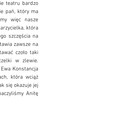
e teatru bardzo 
ie pań, który ma 
jmy więc nasze 
rzycielka, która 
go szczęścia na 
tawia zawsze na 
awać czoło taki 
elki w zlewie. 
 Ewa Konstancja 
ch, która wciąż 
 się okazuje jej 
aczyliśmy Anitę 