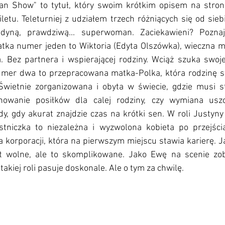
an Show" to tytuł, który swoim krótkim opisem na stroni
etu. Teleturniej z udziałem trzech różniących się od sieb
edyną, prawdziwą... superwoman. Zaciekawieni? Pozna
tka numer jeden to Wiktoria (Edyta Olszówka), wieczna ma
a. Bez partnera i wspierającej rodziny. Wciąż szuka swoje
umer dwa to przepracowana matka-Polka, która rodzinę s
wietnie zorganizowana i obyta w świecie, gdzie musi st
owanie posiłków dla calej rodziny, czy wymiana uszcz
y, gdy akurat znajdzie czas na krótki sen. W roli Justyny
stniczka to niezależna i wyzwolona kobieta po przejścia
 korporacji, która na pierwszym miejscu stawia karierę. Jak
st wolne, ale to skomplikowane. Jako Ewę na scenie zob
akiej roli pasuje doskonale. Ale o tym za chwilę.