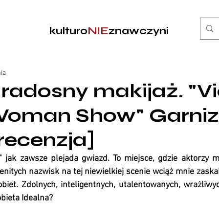
kulturo
NIE
znawczyni
nia
radosny makijaż. "Vi
 Woman Show" Garni
[recenzja]
" jak zawsze plejada gwiazd. To miejsce, gdzie aktorzy m
enitych nazwisk na tej niewielkiej scenie wciąż mnie zaska
iet. Zdolnych, inteligentnych, utalentowanych, wrażliwyc
bieta Idealna? 