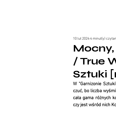
10 lut 2024
4 minut(y) czyta
Mocny, 
/ True
Sztuki 
W "Garnizonie Sztuki
czuć, bo liczba wyśmi
cała gama różnych kob
czy jest wśród nich Ko