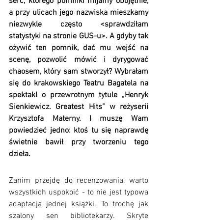
serc, którego pomniki mijamy obojętnie, 
a przy ulicach jego nazwiska mieszkamy 
niezwykle często <sprawdziłam 
statystyki na stronie GUS-u>. A gdyby tak 
ożywić ten pomnik, dać mu wejść na 
scenę, pozwolić mówić i dyrygować 
chaosem, który sam stworzył? Wybrałam 
się do krakowskiego Teatru Bagatela na 
spektakl o przewrotnym tytule „Henryk 
Sienkiewicz. Greatest Hits” w reżyserii 
Krzysztofa Materny. I muszę Wam 
powiedzieć jedno: ktoś tu się naprawdę 
świetnie bawił przy tworzeniu tego 
dzieła. 
Zanim przejdę do recenzowania, warto 
wszystkich uspokoić - to nie jest typowa 
adaptacja jednej książki. To trochę jak 
szalony sen bibliotekarzy. Skryte 