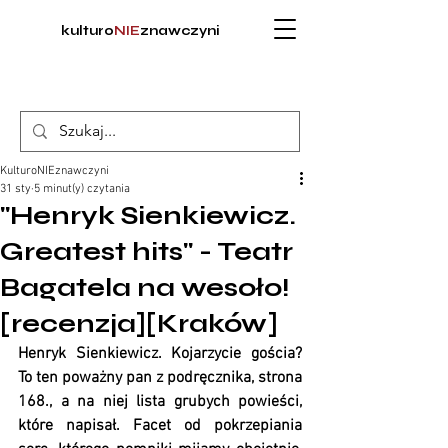
kulturo
NIE
znawczyni
KulturoNIEznawczyni
31 sty
5 minut(y) czytania
"Henryk Sienkiewicz.
Greatest hits" - Teatr
Bagatela na wesoło!
[recenzja][Kraków]
Henryk Sienkiewicz. Kojarzycie gościa? 
To ten poważny pan z podręcznika, strona 
168., a na niej lista grubych powieści, 
które napisał. Facet od pokrzepiania 