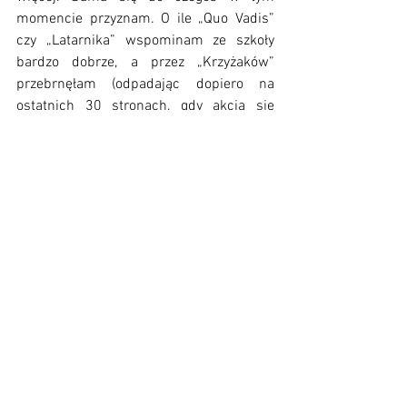
momencie przyznam. O ile „Quo Vadis” 
czy „Latarnika” wspominam ze szkoły 
bardzo dobrze, a przez „Krzyżaków” 
przebrnęłam (odpadając dopiero na 
ostatnich 30 stronach, gdy akcja się 
skończyła, a książka trwała dalej - po 
co(?)), o tyle Trylogii nigdy nawet nie 
zaczęłam.
Tak, tak, tu należy zacząć buczeć. Żałuję, 
że nie było tych książek w kanonie lektur, 
bo w dorosłym życiu trudno znaleźć czas 
i motywację na trzy potężne tomy. Ale 
może właśnie takie spektakle są po to, by 
nas do tego zmotywować?