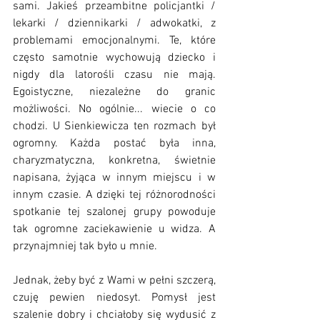
sami. Jakieś przeambitne policjantki / 
lekarki / dziennikarki / adwokatki, z 
problemami emocjonalnymi. Te, które 
często samotnie wychowują dziecko i 
nigdy dla latorośli czasu nie mają. 
Egoistyczne, niezależne do granic 
możliwości. No ogólnie... wiecie o co 
chodzi. U Sienkiewicza ten rozmach był 
ogromny. Każda postać była inna, 
charyzmatyczna, konkretna, świetnie 
napisana, żyjąca w innym miejscu i w 
innym czasie. A dzięki tej różnorodności 
spotkanie tej szalonej grupy powoduje 
tak ogromne zaciekawienie u widza. A 
przynajmniej tak było u mnie.
Jednak, żeby być z Wami w pełni szczerą, 
czuję pewien niedosyt. Pomysł jest 
szalenie dobry i chciałoby się wydusić z 