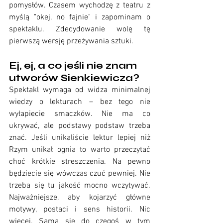
pomysłów. Czasem wychodzę z teatru z 
myślą "okej, no fajnie" i zapominam o 
spektaklu. Zdecydowanie wolę tę 
pierwszą wersję przeżywania sztuki. 
Ej, ej, a co jeśli nie znam 
utworów Sienkiewicza?
Spektakl wymaga od widza minimalnej 
wiedzy o lekturach – bez tego nie 
wyłapiecie smaczków. Nie ma co 
ukrywać, ale podstawy podstaw trzeba 
znać. Jeśli unikaliście lektur lepiej niż 
Rzym unikał ognia to warto przeczytać 
choć krótkie streszczenia. Na pewno 
będziecie się wówczas czuć pewniej. Nie 
trzeba się tu jakość mocno wczytywać. 
Najważniejsze, aby kojarzyć główne 
motywy, postaci i sens historii. Nic 
więcej. Sama się do czegoś w tym 