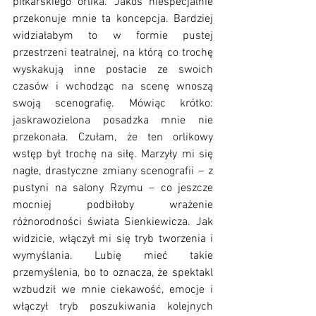
piłkarskiego orlika. Jakoś niespecjalnie 
przekonuje mnie ta koncepcja. Bardziej 
widziałabym to w formie pustej 
przestrzeni teatralnej, na którą co trochę 
wyskakują inne postacie ze swoich 
czasów i wchodząc na scenę wnoszą 
swoją scenografię. Mówiąc krótko: 
jaskrawozielona posadzka mnie nie 
przekonała. Czułam, że ten orlikowy 
wstęp był trochę na siłę. Marzyły mi się 
nagłe, drastyczne zmiany scenografii – z 
pustyni na salony Rzymu – co jeszcze 
mocniej podbiłoby wrażenie 
różnorodności świata Sienkiewicza. Jak 
widzicie, włączył mi się tryb tworzenia i 
wymyślania. Lubię mieć takie 
przemyślenia, bo to oznacza, że spektakl 
wzbudził we mnie ciekawość, emocje i 
włączył tryb poszukiwania kolejnych 