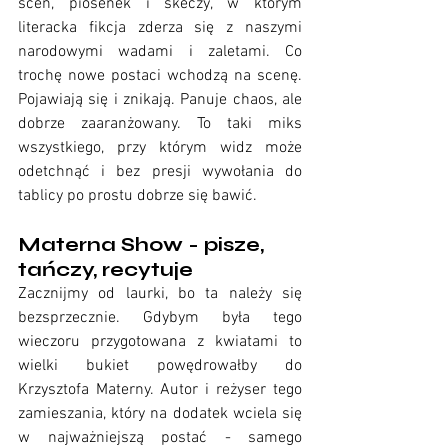
scen, piosenek i skeczy, w którym 
literacka fikcja zderza się z naszymi 
narodowymi wadami i zaletami. Co 
trochę nowe postaci wchodzą na scenę. 
Pojawiają się i znikają. Panuje chaos, ale 
dobrze zaaranżowany. To taki miks 
wszystkiego, przy którym widz może 
odetchnąć i bez presji wywołania do 
tablicy po prostu dobrze się bawić. 
Materna Show - pisze, 
tańczy, recytuje 
Zacznijmy od laurki, bo ta należy się 
bezsprzecznie. Gdybym była tego 
wieczoru przygotowana z kwiatami to 
wielki bukiet powędrowałby do 
Krzysztofa Materny. Autor i reżyser tego 
zamieszania, który na dodatek wciela się 
w najważniejszą postać - samego 