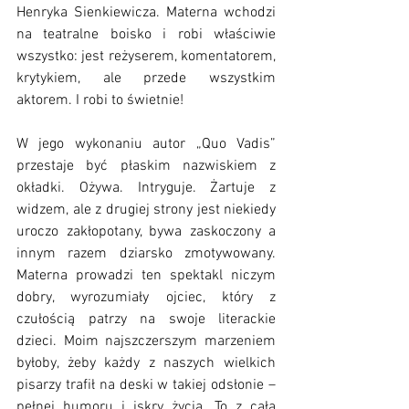
Henryka Sienkiewicza. Materna wchodzi 
na teatralne boisko i robi właściwie 
wszystko: jest reżyserem, komentatorem, 
krytykiem, ale przede wszystkim 
aktorem. I robi to świetnie!
W jego wykonaniu autor „Quo Vadis” 
przestaje być płaskim nazwiskiem z 
okładki. Ożywa. Intryguje. Żartuje z 
widzem, ale z drugiej strony jest niekiedy 
uroczo zakłopotany, bywa zaskoczony a 
innym razem dziarsko zmotywowany. 
Materna prowadzi ten spektakl niczym 
dobry, wyrozumiały ojciec, który z 
czułością patrzy na swoje literackie 
dzieci. Moim najszczerszym marzeniem 
byłoby, żeby każdy z naszych wielkich 
pisarzy trafił na deski w takiej odsłonie – 
pełnej humoru i iskry życia. To z całą 