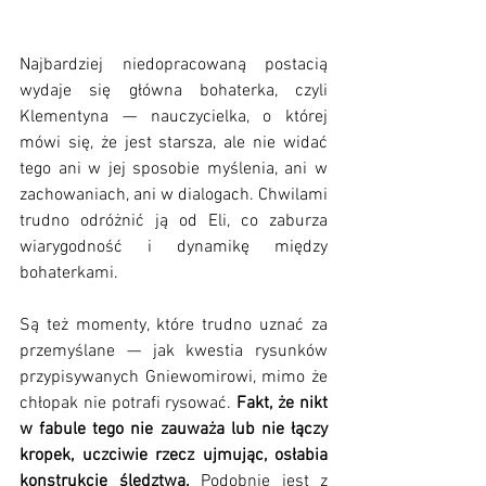
Najbardziej niedopracowaną postacią 
wydaje się główna bohaterka, czyli 
Klementyna — nauczycielka, o której 
mówi się, że jest starsza, ale nie widać 
tego ani w jej sposobie myślenia, ani w 
zachowaniach, ani w dialogach. Chwilami 
trudno odróżnić ją od Eli, co zaburza 
wiarygodność i dynamikę między 
bohaterkami. 
Są też momenty, które trudno uznać za 
przemyślane — jak kwestia rysunków 
przypisywanych Gniewomirowi, mimo że 
chłopak nie potrafi rysować. 
Fakt, że nikt 
w fabule tego nie zauważa lub nie łączy 
kropek, uczciwie rzecz ujmując, osłabia 
konstrukcję śledztwa.
 Podobnie jest z 