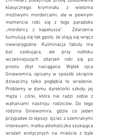
Chmielarz podejmuje próbę zbudowania 
klasycznego kryminału z wieloma 
możliwymi mordercami, ale w pewnym 
momencie robi się z tego paradoks 
„mordercy z kapelusza”.  Zdarzenia 
kumulują się tak gęsto, że stają się wręcz 
niewiarygodne. Kulminacja fabuły ma 
być szokująca, ale przy natłoku 
wcześniejszych zdarzeń robi się po 
prostu zbyt naciągana. Wątek ojca 
Gniewomira, opisany w sposób skrajnie 
dziwaczny, tylko pogłębia to wrażenie. 
Problemy w domu dyrektorki szkoły, jej 
męża i córki, która nie radzi sobie z 
wahaniami nastroju rodziców. Do tego 
rodzina Gniewomira, gdzie co jeden 
przypadek to lepszy: ojciec z szemranymi 
interesami, matka alkoholiczka szukająca 
wrażeń erotycznych na mieście z byle 