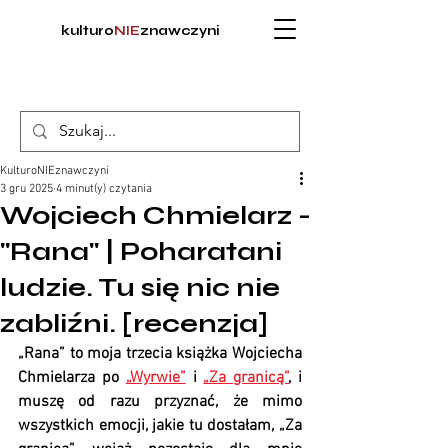
kulturo
NIE
znawczyni
KulturoNIEznawczyni
3 gru 2025
4 minut(y) czytania
Wojciech Chmielarz -
"Rana" | Poharatani
ludzie. Tu się nic nie
zabliźni. [recenzja]
„Rana” to moja trzecia książka Wojciecha 
Chmielarza po 
„Wyrwie”
 i 
„Za granicą”
, i 
muszę od razu przyznać, że mimo 
wszystkich emocji, jakie tu dostałam, „Za 