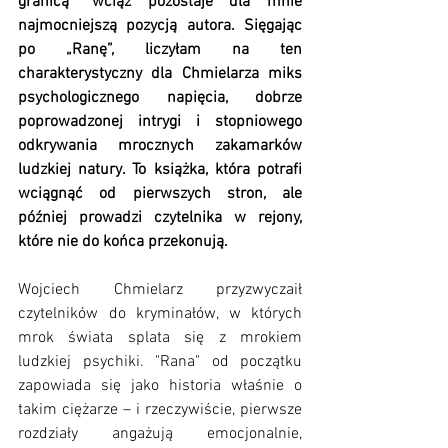
granicą” wciąż pozostaje dla mnie 
najmocniejszą pozycją autora. Sięgając 
po „Ranę”, liczyłam na ten 
charakterystyczny dla Chmielarza miks 
psychologicznego napięcia, dobrze 
poprowadzonej intrygi i stopniowego 
odkrywania mrocznych zakamarków 
ludzkiej natury. To książka, która potrafi 
wciągnąć od pierwszych stron, ale 
później prowadzi czytelnika w rejony, 
które nie do końca przekonują. 
Wojciech Chmielarz przyzwyczaił 
czytelników do kryminałów, w których 
mrok świata splata się z mrokiem 
ludzkiej psychiki. "Rana" od początku 
zapowiada się jako historia właśnie o 
takim ciężarze – i rzeczywiście, pierwsze 
rozdziały angażują emocjonalnie, 