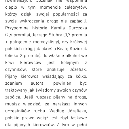
równiejszych. Józefiak nie wspomina 
ciepło w tym momencie celebrytów, 
którzy dzięki swojej popularności za 
swoje wykroczenia drogo nie zapłacili. 
Przypomina historie Kamila Durczoka 
(2,6 promila), Jerzego Stuhra (0,7 promila 
+ potrącenie motocyklisty), czy królowej 
polskich dróg, jak określa Beatę Kozidrak 
(blisko 2 promile). To właśnie alkohol we 
krwi kierowców jest kolejnym z 
czynników, które analizuje Józefiak. 
Pijany kierowca wsiadający za kółko, 
zdaniem autora, powinien być 
traktowany jak świadomy swoich czynów 
zabójca. Jeśli ruszasz pijany na drogę, 
musisz wiedzieć, że narażasz innych 
uczestników ruchu. Według Józefiaka, 
polskie prawo wciąż jest zbyt łaskawe 
dla pijanych kierowców. Z tym w pełni 