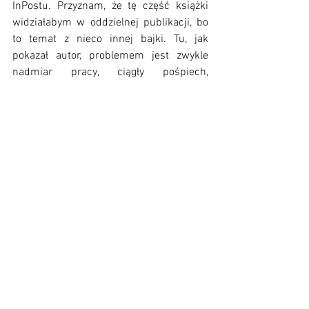
InPostu. Przyznam, że tę część książki 
widziałabym w oddzielnej publikacji, bo 
to temat z nieco innej bajki. Tu, jak 
pokazał autor, problemem jest zwykle 
nadmiar pracy, ciągły pośpiech, 
wykorzystywanie pracownika i jego bieg 
po wyższą wypłatę. Bartosz Józefiak 
szalenie zapunktował w moich oczach 
swoją wnikliwością i zaangażowaniem. 
Postanowił sprawdzić wszystkie te 
branże od środka. Zatrudnił się zarówno 
jako taksówkach w jednej z aplikacji 
rozwożącej jedzenie i na własnej skórze 
sprawdził, jak wygląda zatrudnienie i 
praca w takim miejscu. Podobnie z 
InPostem, gdzie historie z tego świata 
potrafią szokować. Tu wiele zdradzać nie 
będę. Otrzymaliście już porządny 
przedsmak tego, co można znaleźć w 