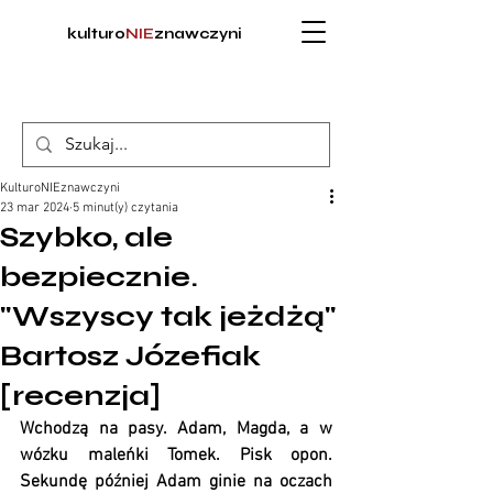
kulturo
NIE
znawczyni
KulturoNIEznawczyni
23 mar 2024
5 minut(y) czytania
Szybko, ale
bezpiecznie.
"Wszyscy tak jeżdżą"
Bartosz Józefiak
[recenzja]
Wchodzą na pasy. Adam, Magda, a w 
wózku maleńki Tomek. Pisk opon. 
Sekundę później Adam ginie na oczach 