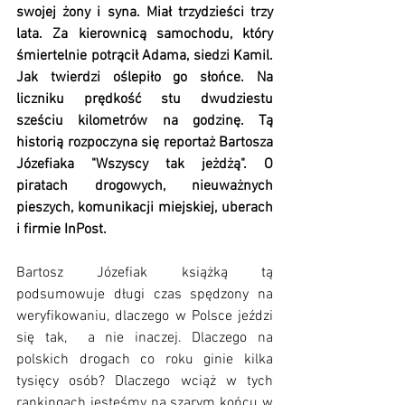
swojej żony i syna. Miał trzydzieści trzy 
lata. Za kierownicą samochodu, który 
śmiertelnie potrącił Adama, siedzi Kamil. 
Jak twierdzi oślepiło go słońce. Na 
liczniku 
prędkość stu dwudziestu 
sześciu kilometrów na godzinę. Tą 
historią rozpoczyna się reportaż Bartosza 
Józefiaka "Wszyscy tak jeżdżą". O 
piratach drogowych, nieuważnych 
pieszych, komunikacji miejskiej, uberach 
i firmie InPost. 
Bartosz Józefiak książką tą 
podsumowuje długi czas spędzony na 
weryfikowaniu, dlaczego w Polsce jeździ 
się tak,  a nie inaczej. Dlaczego na 
polskich drogach co roku ginie kilka 
tysięcy osób? Dlaczego wciąż w tych 
rankingach jesteśmy na szarym końcu w 