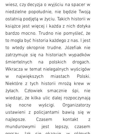
wiesz, czy decyzja o wyjściu na spacer w 
niedzielne popołudnie, nie będzie Twoją 
ostatnią podjętą w życiu. Takich historii w 
książce jest więcej i każda z nich dotyka 
bardzo mocno. Trudno nie pomyśleć, że 
to mogła być historia każdego z nas. I jest 
to wtedy okropnie trudne. Józefiak nie 
zatrzymuje się na historiach wypadków 
śmiertelnych na polskich drogach. 
Wkracza w temat nielegalnych wyścigów 
w największych miastach Polski. 
Niektóre z tych historii mrożą krew w 
żyłach. Człowiek smacznie śpi, nie 
wiedząc, że kilka ulic dalej rozpoczynają 
się nocne wyścigi. Organizatorzy 
ustawieni z policjantami bawią się w 
najlepsze. Czasem kontakt z 
mundurowymi jest lepszy, czasem 
gorszy. Jak się okazuje, w różnych 