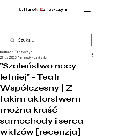
kulturo
NIE
znawczyni
KulturoNIEznawczyni
29 lis 2025
4 minut(y) czytania
"Szaleństwo nocy
letniej" - Teatr
Współczesny | Z
takim aktorstwem
można kraść
samochody i serca
widzów [recenzja]