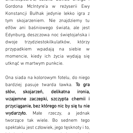
Gordona McIntyre’a w reżyserii Ewy 
Konstancji Bułhak jedynie lekko igra z 
tym skojarzeniem. Nie znajdziemy tu 
elfów ani baśniowego świata, ale jest 
Edynburg, deszczowa noc świętojańska i 
dwoje trzydziestokilkulatków, którzy 
przypadkiem wpadają na siebie w 
momencie, kiedy ich życia wydają się 
utknąć w martwym punkcie. 
Ona siada na kolorowym fotelu, do niego 
bardziej pasuje twarda ławka.
 To gra 
słów, skojarzeń, delikatna ironia, 
wzajemne zaczepki, szczypta chemii i 
przyciąganie, bez którego nic by się tu nie 
wydarzyło. 
Małe rzeczy, a jednak 
tworzące tak wiele. Bo sednem tego 
spektaklu jest człowiek, jego tęsknoty i to, 