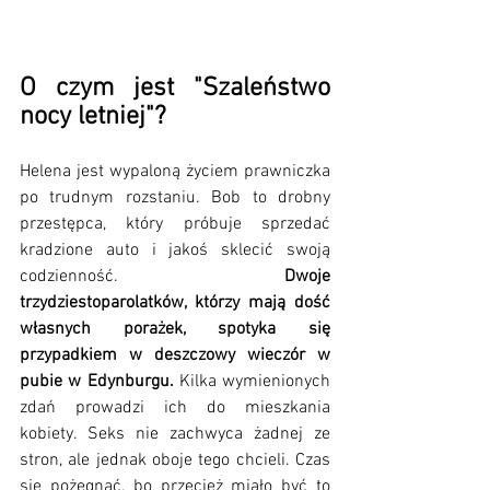
O czym jest "Szaleństwo 
nocy letniej"?
Helena jest wypaloną życiem prawniczka 
po trudnym rozstaniu. Bob to drobny 
przestępca, który próbuje sprzedać 
kradzione auto i jakoś sklecić swoją 
codzienność. 
Dwoje 
trzydziestoparolatków, którzy mają dość 
własnych porażek, spotyka się 
przypadkiem w deszczowy wieczór w 
pubie w Edynburgu. 
Kilka wymienionych 
zdań prowadzi ich do mieszkania 
kobiety. Seks nie zachwyca żadnej ze 
stron, ale jednak oboje tego chcieli. Czas 
się pożegnać, bo przecież miało być to 