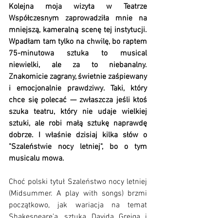
Kolejna moja wizyta w Teatrze 
Współczesnym zaprowadziła mnie na 
mniejszą, kameralną scenę tej instytucji. 
Wpadłam tam tylko na chwilę, bo raptem 
75-minutowa sztuka to musical 
niewielki, ale za to niebanalny. 
Znakomicie zagrany, świetnie zaśpiewany 
i emocjonalnie prawdziwy. Taki, który 
chce się polecać — zwłaszcza jeśli ktoś 
szuka teatru, który nie udaje wielkiej 
sztuki, ale robi małą sztukę naprawdę 
dobrze. I właśnie dzisiaj kilka słów o 
"Szaleństwie nocy letniej", bo o tym 
musicalu mowa. 
Choć polski tytuł Szaleństwo nocy letniej 
(Midsummer. A play with songs) brzmi 
początkowo, jak wariacja na temat 
Shakespeare’a, sztuka Davida Greiga i 