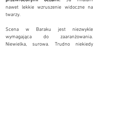
przewróconymi oczami. 
Ja miałam 
nawet lekkie wzruszenie widoczne na 
twarzy. 
Scena w Baraku jest niezwykle 
wymagająca do zaaranżowania. 
Niewielka, surowa. Trudno niekiedy 
oddać na niej klimat spektaklu. Tu nie 
mam zastrzeżeń ani do scenografii (choć 
ubogiej), ani do strojów aktorów. To 
wszystko gdzieś tam pasuje i współgra z 
treścią musicalu. 