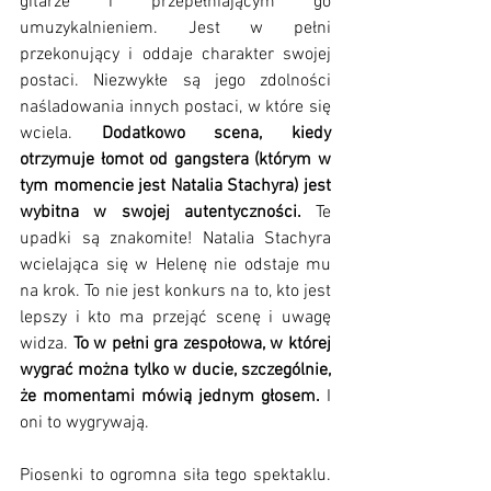
gitarze i przepełniającym go 
umuzykalnieniem. Jest w pełni 
przekonujący i oddaje charakter swojej 
postaci. Niezwykłe są jego zdolności 
naśladowania innych postaci, w które się 
wciela. 
Dodatkowo scena, kiedy 
otrzymuje łomot od gangstera (którym w 
tym momencie jest Natalia Stachyra) jest 
wybitna w swojej autentyczności. 
Te 
upadki są znakomite! Natalia Stachyra 
wcielająca się w Helenę nie odstaje mu 
na krok. To nie jest konkurs na to, kto jest 
lepszy i kto ma przejąć scenę i uwagę 
widza.
 To w pełni gra zespołowa, w której 
wygrać można tylko w ducie, szczególnie, 
że momentami mówią jednym głosem.
 I 
oni to wygrywają. 
Piosenki to ogromna siła tego spektaklu. 