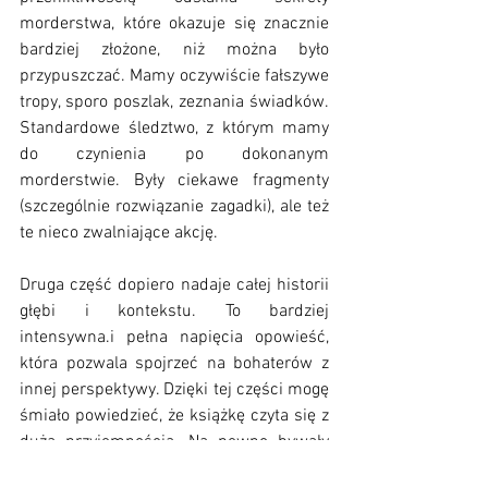
morderstwa, które okazuje się znacznie 
bardziej złożone, niż można było 
przypuszczać. Mamy oczywiście fałszywe 
tropy, sporo poszlak, zeznania świadków. 
Standardowe śledztwo, z którym mamy 
do czynienia po dokonanym 
morderstwie. Były ciekawe fragmenty 
(szczególnie rozwiązanie zagadki), ale też 
te nieco zwalniające akcję. 
Druga część dopiero nadaje całej historii 
głębi i kontekstu. To bardziej 
intensywna.i pełna napięcia opowieść, 
która pozwala spojrzeć na bohaterów z 
innej perspektywy. Dzięki tej części mogę 
śmiało powiedzieć, że książkę czyta się z 
dużą przyjemnością. Na pewno bywały 
lepsze powieści, ale jeśli lubicie trochę 