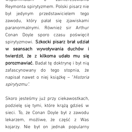
Reymonta spirytyzmem. Polski pisarz nie 
był jedynym przedstawicielem tego 
zawodu, który pałał się zjawiskami 
paranormalnymi. Również sir Arthur 
Conan Doyle sporo czasu poświęcił 
spirytyzmowi. 
Szkocki pisarz brał udział 
w seansach wywoływania duchów i 
twierdził, że z kilkoma udało mu się 
porozmawiać. 
Badał tę doktrynę i był nią 
zafascynowany do tego stopnia, że 
napisał nawet o niej książkę – "
Historia 
spirytyzmu".
Skoro jesteśmy już przy ciekawostkach, 
podzielę się tymi, które krążą gdzieś w 
sieci. To, że Conan Doyle był z zawodu 
lekarzem, możliwe, że część z Was 
kojarzy. Nie był on jednak popularny 