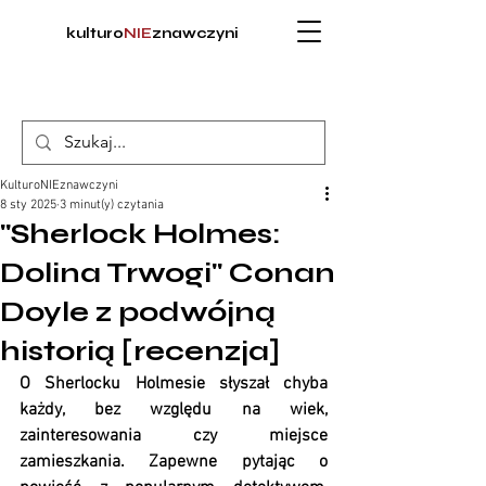
kulturo
NIE
znawczyni
KulturoNIEznawczyni
8 sty 2025
3 minut(y) czytania
"Sherlock Holmes:
Dolina Trwogi" Conan
Doyle z podwójną
historią [recenzja]
O Sherlocku Holmesie słyszał chyba 
każdy, bez względu na wiek, 
zainteresowania czy miejsce 
zamieszkania. Zapewne pytając o 