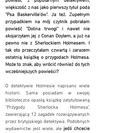
powieść z popularnym detektywem, 
większość z nas jako pierwszy tytuł poda 
"Psa Baskerville’ów". Ja też. Zupełnym 
przypadkiem na mój czytnik pobrałam 
powieść "Dolina trwogi" i nawet nie 
skojarzyłam jej z Conan Doylem, a już na 
pewno nie z Sherlockiem Holmesem. I 
tak oto przeczytałam czwartą i zarazem 
ostatnią książkę o przygodach Holmesa. 
Może to znak, aby wrócić również do tych 
wcześniejszych powieści?
O detektywie Holmesie napisano wiele 
historii. Sama posiadam w swojej 
biblioteczce opasłą książkę zatytułowaną 
"Przygody Sherlocka Holmesa", 
zawierającą 12 zagadek rozwiązywanych 
przez brytyjskiego detektywa. Podobnych 
wydawnictw jest wiele, ale
 jeśli chcecie 