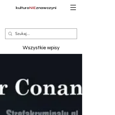
kulturo
NIE
znawczyni
Wszystkie wpisy