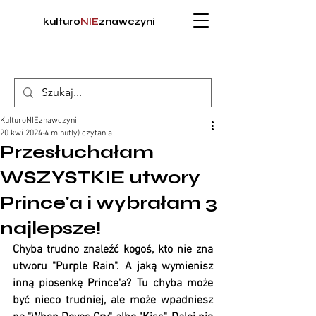
kulturo
NIE
znawczyni
KulturoNIEznawczyni
20 kwi 2024
4 minut(y) czytania
Przesłuchałam
WSZYSTKIE utwory
Prince'a i wybrałam 3
najlepsze!
Chyba trudno znaleźć kogoś, kto nie zna 
utworu "Purple Rain". A jaką wymienisz 
inną piosenkę Prince'a? Tu chyba może 
być nieco trudniej, ale może wpadniesz 