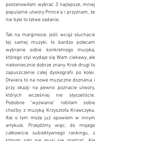
postanowiłam wybrać 3 najlepsze, mniej 
popularne utwory Prince'a i przyznam, że 
nie było to łatwe zadanie.
Tak na marginesie, jeśli wciąż słuchacie 
tej samej muzyki, to bardzo polecam 
wybranie sobie konkretnego muzyka, 
którego styl wydaje się Wam ciekawy, ale 
niekoniecznie dobrze znany. Krok drugi to 
zapuszczenie całej dyskografii po kolei. 
Otwiera to na nowe muzyczne doznania i 
przy okazji na pewno poznacie utwory, 
których wcześniej nie słyszeliście. 
Podobne "wyzwanie" robiłam sobie 
choćby z muzyką Krzysztofa Krawczyka. 
Ale o tym może już opowiem w innym 
artykule. Przejdźmy więc, do mojego 
całkowicie subiektywnego rankingu, z 
którym nikt nie musi się zgadzać. Ale 