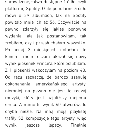
sprawdzone, łatwo dostępne źródło, czyli 
platformę Spotify. O ile popularne źródło 
mówi o 39 albumach, tak na Spotify 
powitało mnie ich aż 56. Oczywiście na 
pewno zdarzyły się jakieś ponowne 
wydania, ale jak postanowiłam, tak 
zrobiłam, czyli przesłuchałam wszystko. 
Po bodaj 3 miesiącach dotarłam do 
końca i moim oczom ukazał się nowy 
wynik piosenek Prince'a, które polubiłam. 
Z 1 piosenki wskoczyłam na poziom 40. 
Od razu zaznaczę, że bardzo szanuję 
dokonanania amerykańskiego artysty, 
niemniej na pewno nie jest to rodzaj 
muzyki, który jest najbliższy mojemu 
sercu. A mimo to wynik 40 utworów. To 
chyba nieźle. Na inną moją playlistę 
trafiły 52 kompozycje tego artysty, więc 
wynik jeszcze lepszy. Finalnie 