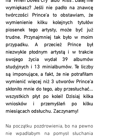
na "When Doves Cry" albo "Kiss". Dalej nie 
wymiękasz? Jeśli nie padło na znawcę 
twórczości Prince'a to obstawiam, że 
wymienienie kilku kolejnych tytułów 
piosenek tego artysty, może być już 
trudne. Przynajmniej tak było w moim 
przypadku. A przecież Prince był 
niezwykle płodnym artystą i w trakcie 
swojego życia wydał 39 albumów 
studyjnych i 13 minialbumów. Te liczby 
są imponujące, a fakt, że nie potrafiłam 
wymienić więcej niż 3 utworów Prince'a 
skłoniło mnie do tego, aby przesłuchać... 
wszystkich płyt po kolei! Dzisiaj kilka 
wniosków i przemyśleń po kilku 
miesiącach odsłuchu. Zaczynamy!
Na początku pozdrowienia, bo na pewno 
nie wpadłabym na pomysł słuchania 