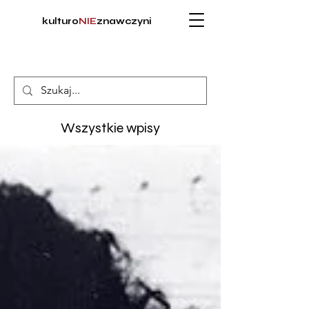
kulturo
NIE
znawczyni
Wszystkie wpisy