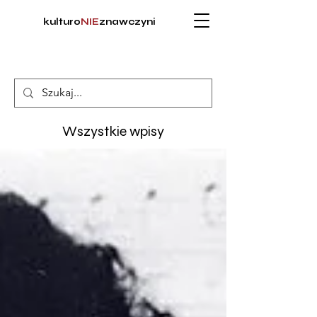
kulturo
NIE
znawczyni
Wszystkie wpisy