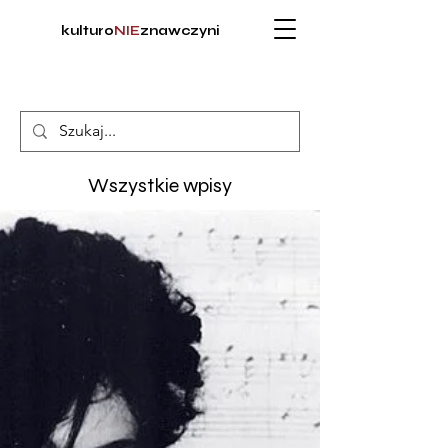
kulturo
NIE
znawczyni
Wszystkie wpisy