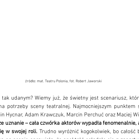
źródło: mat. Teatru Polonia, fot. Robert Jaworski
l tak udanym? Wiemy już, że świetny jest scenariusz, któr
na potrzeby sceny teatralnej. Najmocniejszym punktem s
in Hycnar, Adam Krawczuk, Marcin Perchuć oraz Maciej Wie
ze uznanie – cała czwórka aktorów wypadła fenomenalnie, a
ę w swojej roli.
 Trudno wyróżnić kogokolwiek, bo całość b