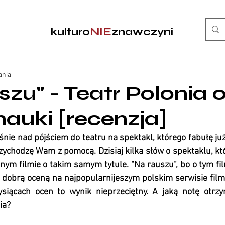
kulturo
NIE
znawczyni
ania
szu" - Teatr Polonia o
nauki [recenzja]
aśnie nad pójściem do teatru na spektakl, którego fabułę już
zychodzę Wam z pomocą. Dzisiaj kilka słów o spektaklu, kt
nym filmie o takim samym tytule. "Na rauszu", bo o tym fi
 dobrą oceną na najpopularnijeszym polskim serwisie film
siącach ocen to wynik nieprzeciętny. A jaką notę otrzy
ia? 