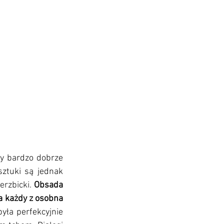
y bardzo dobrze 
ztuki są jednak 
rzbicki.
Obsada 
 każdy z osobna 
yła perfekcyjnie 