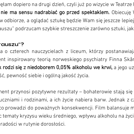
łam dopiero na drugi dzień, czyli już po wizycie w Teatrze 
to nie ma sensu nadrabiać go przed spektaklem. 
Obiecuję 
 w odbiorze, a oglądać sztukę będzie Wam się jeszcze lepiej
rauszu" podrzucam szybkie streszczenie zarówno sztuki, jak 
rauszu"?
 o czterech nauczycielach z liceum, którzy postanawiaj
nt inspirowany teorią norweskiego psychiatry Finna Skå
k rodzi się z niedoborem 0,05% alkoholu we krwi,
 a jego u
, pewność siebie i ogólną jakość życia.
t przynosi pozytywne rezultaty – bohaterowie stają się b
 uczniami i rodzinami, a ich życie nabiera barw. Jednak z 
 co prowadzi do poważnych konsekwencji. Film balansuje m
 tematy kryzysu wieku średniego, wpływu alkoholu na życie
radości w rutynie dorosłości.