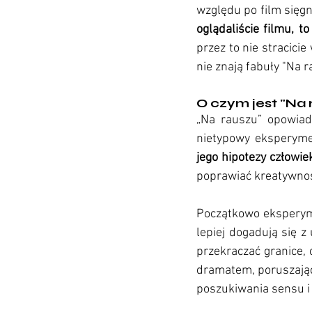
względu po film sięgnę
oglądaliście filmu, 
przez to nie stracicie
nie znają fabuły "Na 
O czym jest "Na 
„Na rauszu” opowiada
nietypowy eksperyme
jego hipotezy człowie
poprawiać kreatywność
Początkowo eksperymen
lepiej dogadują się z
przekraczać granice,
dramatem, poruszając
poszukiwania sensu i 