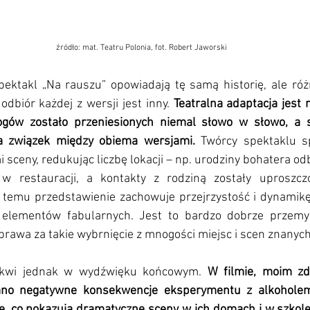
źródło: mat. Teatru Polonia, fot. Robert Jaworski
spektakl „Na rauszu” opowiadają tę samą historię, ale róż
odbiór każdej z wersji jest inny. 
Teatralna adaptacja jest 
logów zostało przeniesionych niemal słowo w słowo, a s
a związek między obiema wersjami.
 Twórcy spektaklu spr
 sceny, redukując liczbę lokacji – np. urodziny bohatera odb
w restauracji, a kontakty z rodziną zostały uproszc
i temu przedstawienie zachowuje przejrzystość i dynamikę,
 elementów fabularnych. Jest to bardzo dobrze przemyśl
rawa za takie wybrnięcie z mnogości miejsc i scen znanych 
 tkwi jednak w wydźwięku końcowym. 
W filmie, moim zd
ano negatywne konsekwencje eksperymentu z alkoholem
ię, co pokazują dramatyczne sceny w ich domach i w szkol