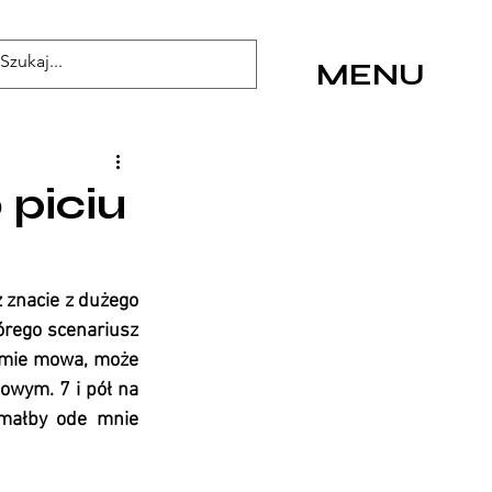
MENU
 piciu
 znacie z dużego 
órego scenariusz 
lmie mowa, może 
owym. 7 i pół na 
małby ode mnie 