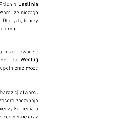
Polonia. 
Jeśli nie 
Wam, że niczego 
. D
la tych, którzy 
i filmu.
ą przeprowadzić 
rderuda. 
Według 
zupełnienie może 
ardziej otwarci, 
czasem zaczynają 
iędzy komedią a 
 codzienne oraz 