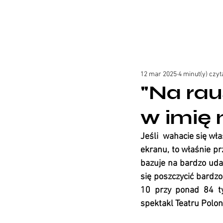
12 mar 2025
4 minut(y) czyt
"Na rau
w imię 
Jeśli  wahacie się wł
ekranu, to właśnie pr
bazuje na bardzo uda
się poszczycić bardzo
10 przy ponad 84 ty
spektakl Teatru Polon