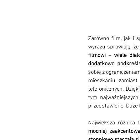
Zarówno film, jak i 
wyrazu sprawiają, że 
filmowi – wiele dia
dodatkowo podkreśl
sobie z ograniczeniami
mieszkaniu zamiast 
telefonicznych. Dzięk
tym najważniejszych
przedstawione. Duże b
Największa różnica
mocniej zaakcentow
stopniowo staczają s