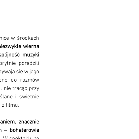
nice w środkach 
niezwykle wierna 
pójność muzyki 
ytnie poradzili 
ywają się w jego 
zone do rozmów 
 nie tracąc przy 
ane i świetnie 
z filmu.
aniem, znacznie 
 – bohaterowie 
e
. W spektaklu te 