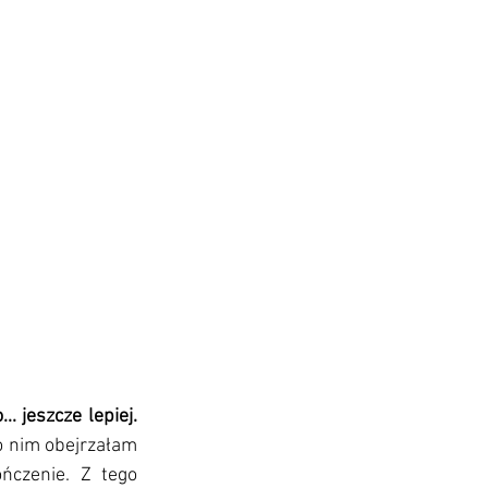
Jeśli wciąż nie widzieliście duńskiego filmu "Na rauszu" (w oryginale "Druk"), to... jeszcze lepiej. 
o nim obejrzałam 
ńczenie. Z tego 