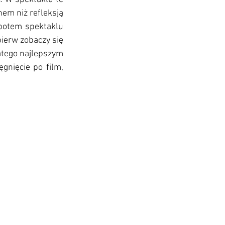
em niż refleksją 
potem spektaklu 
ierw zobaczy się 
latego najlepszym 
gnięcie po film, 