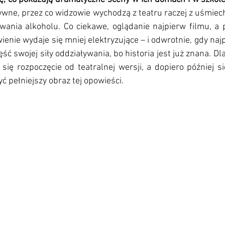
ywne, przez co widzowie wychodzą z teatru raczej z uśmiech
ania alkoholu. Co ciekawe, oglądanie najpierw filmu, a 
ienie wydaje się mniej elektryzujące – i odwrotnie, gdy najp
zęść swojej siły oddziaływania, bo historia jest już znana. D
ię rozpoczęcie od teatralnej wersji, a dopiero później się
yć pełniejszy obraz tej opowieści. 