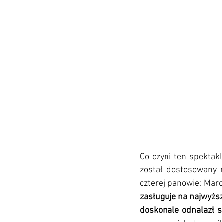
Co czyni ten spektak
został dostosowany 
czterej panowie: 
Marc
zasługuje na najwyż
s
doskonale odnalazł si