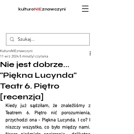
kulturo
NIE
znawczyni
KulturoNIEznawczyni
11 wrz 2024
5 minut(y) czytania
Nie jest dobrze...
"Piękna Lucynda"
Teatr 6. Piętro
[recenzja]
Kiedy już sądziłam, że znaleźliśmy z 
Teatrem 6. Piętro nić porozumienia, 
przychodzi ona - Piękna Lucynda. I co? I 
niszczy wszystko, co było między nami. 