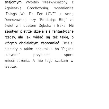
znajomym. 
Wybitny "Niezwyciężony" z 
Agnieszką Grochowską, wyśmienite 
"Things We Do For LOVE" z Anną 
Dereszowską, czy "Edukując Ritę" ze 
świetnym duetem Dębska i Baka. 
Na 
szóstym piętrze dzieją się fantastyczne 
rzeczy, ale jak widać są też takie, o 
których chciałabym zapomnieć.
 Dzisiaj 
niestety o takim spektaklu, bo "Piękna 
Lucynda" przyniosła sporo 
zniesmaczenia. A nie tego szukam w 
teatrze.