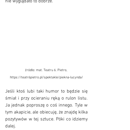
nie wyglądało to dobrze.
źródło: mat. Teatru 6. Pietro, 
https://teatr6pietro.pl/spektakle/piekna-lucynda/
Jeśli ktoś lubi taki humor to będzie się 
śmiał i przy ocieraniu ręką o rulon listu. 
Ja jednak poproszę o coś innego. Tyle w 
tym akapicie, ale obiecuję, że znajdę kilka 
pozytywów w tej sztuce. Póki co idziemy 
dalej.