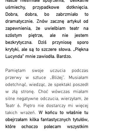
Nasze nieśmiałe spojrzenia,  delikatne 
uśmiechy, przypadkowe dotknięcia. 
Dobra, dobra, bo zabrzmiało to 
dramatycznie. Znów zacznę artykuł od 
zapewnienia, że uwielbiam teatr na 
szóstym piętrze, ale nie jestem 
bezkrytyczna. Dziś przyniosę sporo 
krytyki, ale są to szczere słowa. „Piękna 
Lucynda” mnie zawiodła. Bardzo.
Pamiętam swoje uczucia podczas 
przerwy w sztuce „Bliżej”. Musiałam 
odetchnąć, wiedząc, że spektakl poszedł 
w złą stronę. Choć wówczas miałam 
silne negatywne odczucia, wierzyłam, że 
Teatr 6. Piętro nie dostarczy mi więcej 
takich wrażeń. 
W końcu to właśnie tu 
obejrzałam kilka fantastycznych tytułów, 
które ochoczo polecam wszystkim 