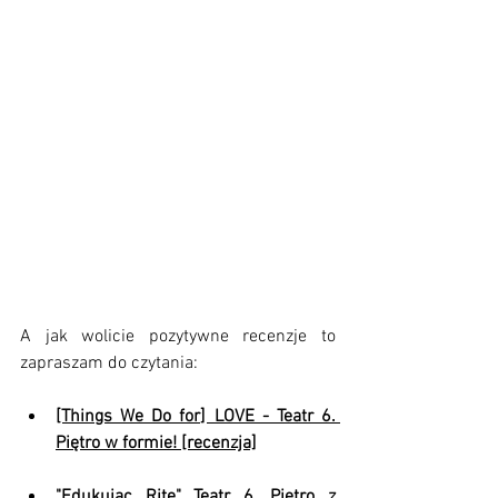
A jak wolicie pozytywne recenzje to 
zapraszam do czytania:
[Things We Do for] LOVE - Teatr 6. 
Piętro w formie! [recenzja]
"Edukując Ritę" Teatr 6. Piętro z 