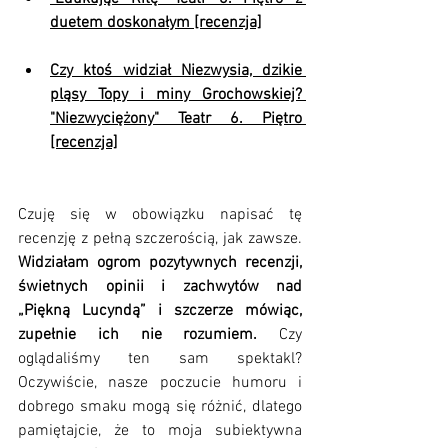
duetem doskonałym [recenzja]
Czy ktoś widział Niezwysia, dzikie 
pląsy Topy i miny Grochowskiej? 
"Niezwyciężony" Teatr 6. Piętro 
[recenzja]
Czuję się w obowiązku napisać tę 
recenzję z pełną szczerością, jak zawsze. 
Widziałam ogrom pozytywnych recenzji, 
świetnych opinii i zachwytów nad 
„Piękną Lucyndą” i szczerze mówiąc, 
zupełnie ich nie rozumiem.
 Czy 
oglądaliśmy ten sam spektakl? 
Oczywiście, nasze poczucie humoru i 
dobrego smaku mogą się różnić, dlatego 
pamiętajcie, że to moja subiektywna 