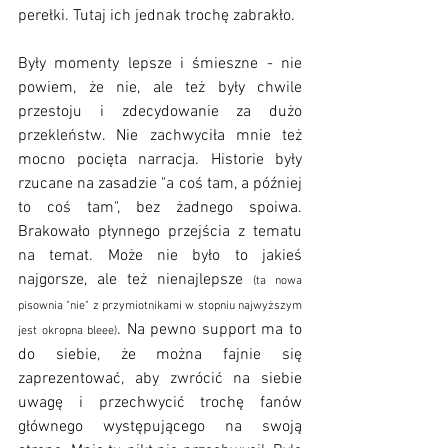
perełki. Tutaj ich jednak trochę zabrakło. 
Były momenty lepsze i śmieszne - nie 
powiem, że nie, ale też były chwile 
przestoju i zdecydowanie za dużo 
przekleństw. Nie zachwyciła mnie też 
mocno pocięta narracja. Historie były 
rzucane na zasadzie "a coś tam, a później 
to coś tam", bez żadnego spoiwa. 
Brakowało płynnego przejścia z tematu 
na temat. Może nie było to jakieś 
najgorsze, ale też nienajlepsze 
(ta nowa 
pisownia "nie" z przymiotnikami w stopniu najwyższym 
. Na pewno support ma to 
jest okropna bleee)
do siebie, że można fajnie się 
zaprezentować, aby zwrócić na siebie 
uwagę i przechwycić trochę fanów 
głównego występującego na swoją 