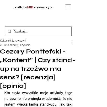
kulturo
NIE
znawczyni
KulturoNIEznawczyni
21 lut
3 minut(y) czytania
Cezary Ponttefski -
„Kontent” | Czy stand-
up na trzeźwo ma
sens? [recenzja]
[opinia]
Kto czyta wszystkie moje artykuły, tego 
na pewno nie ominęła wiadomość, że nie 
jestem wielką fanką stand-upu. Tak, tak, 