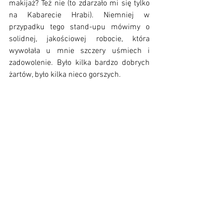
makijaż? Też nie (to zdarzało mi się tylko 
na Kabarecie Hrabi). Niemniej w 
przypadku tego stand-upu mówimy o 
solidnej, jakościowej robocie, która 
wywołała u mnie szczery uśmiech i 
zadowolenie. Było kilka bardzo dobrych 
żartów, było kilka nieco gorszych.
Doszły mnie słuchy, że Ponttefski miał w 
karierze lepsze programy. Być może. Ale 
ten występ zaliczam do pozytywnych 
doświadczeń. Wciąż nie zostałam 
psychofanką stand-upu, ale na pewno 
się nie zraziłam. Będę szukać dalej tej 
jednej osoby, która sprawi, że spadnę z 
krzesła. Póki co - Cezary dobrze się 
postarał, by mnie do tej formy przekonać.
Można komentować ten wpis: kto jest 