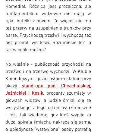
Komedia). Różnica jest prozaiczna, ale 
fundamentalna: widzowie nie mają w 
ręku butelki z piwem. Co więcej, nie ma 
też przerw na uzupełnienie trunków przy 
barze. Przychodzą trzeźwi i wychodzą też 
bez promili we krwi. Rozumiecie to? To 
tak w ogóle można? 
No właśnie - publiczność przychodzi na 
trzeźwo i na trzeźwo wychodzi. W Klubie 
Komediowym, gdzie byłam ostatnio przy 
okazji
 stand-upu pań: Chcachulskiej, 
Jaźnickiej i Kosik
, procenty szumiały w 
głowach widzów, a ludzie śmiali się ze 
wszystkiego. Z tego, co nie było śmieszne 
- też. Jak wiadomo, gdy ktoś wypije za 
dużo, spirala śmiechu nakręca się sama, 
a pojedyncze "wstawione" osoby potrafią 