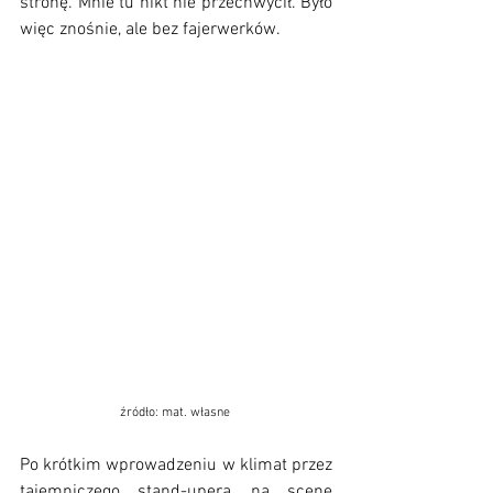
stronę. Mnie tu nikt nie przechwycił. Było 
więc znośnie, ale bez fajerwerków.
źródło: mat. własne 
Po krótkim wprowadzeniu w klimat przez 
tajemniczego stand-upera, na scenę 