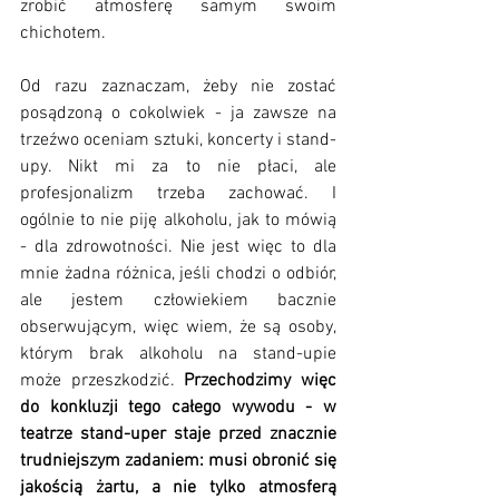
zrobić atmosferę samym swoim 
chichotem. 
Od razu zaznaczam, żeby nie zostać 
posądzoną o cokolwiek - ja zawsze na 
trzeźwo oceniam sztuki, koncerty i stand-
upy. Nikt mi za to nie płaci, ale 
profesjonalizm trzeba zachować. I 
ogólnie to nie piję alkoholu, jak to mówią 
- dla zdrowotności. Nie jest więc to dla 
mnie żadna różnica, jeśli chodzi o odbiór, 
ale jestem człowiekiem bacznie 
obserwującym, więc wiem, że są osoby, 
którym brak alkoholu na stand-upie 
może przeszkodzić. 
Przechodzimy więc 
do konkluzji tego całego wywodu - w 
teatrze stand-uper staje przed znacznie 
trudniejszym zadaniem: musi obronić się 
jakością żartu, a nie tylko atmosferą 