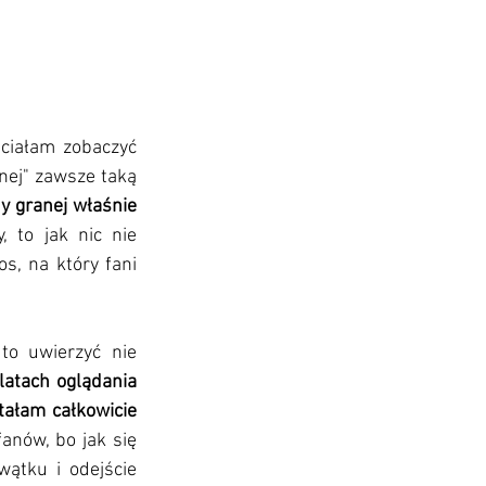
ciałam zobaczyć 
nej" zawsze taką 
 granej właśnie 
 to jak nic nie 
s, na który fani 
o uwierzyć nie 
latach oglądania 
ałam całkowicie 
nów, bo jak się 
ątku i odejście 