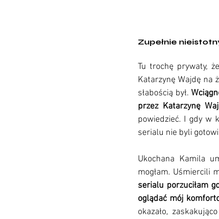
Zupełnie nieistotn
Tu trochę prywaty, ż
Katarzynę Wajdę na ży
słabością był. 
Wciągnę
przez Katarzynę Waj
powiedzieć. I gdy w k
serialu nie byli gotow
Ukochana Kamila umi
mogłam. Uśmiercili m
serialu porzuciłam g
oglądać mój komforto
okazało, zaskakująco