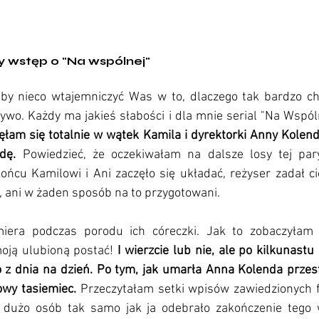
y wstęp o "Na wspólnej" 
eby nieco wtajemniczyć Was w to, dlaczego tak bardzo ch
wo. Każdy ma jakieś słabości i dla mnie serial "Na Wspól
łam się totalnie w wątek Kamila i dyrektorki Anny Kolendy
dę.
 Powiedzieć, że oczekiwałam na dalsze losy tej pary,
ońcu Kamilowi i Ani zaczęło się układać, reżyser zadał cio
i, ani w żaden sposób na to przygotowani. 
era podczas porodu ich córeczki. Jak to zobaczyłam t
oją ulubioną postać! 
I wierzcie lub nie, ale po kilkunastu 
o z dnia na dzień. Po tym, jak umarła Anna Kolenda przest
wy tasiemiec. 
Przeczytałam setki wpisów zawiedzionych fa
 dużo osób tak samo jak ja odebrało zakończenie tego w