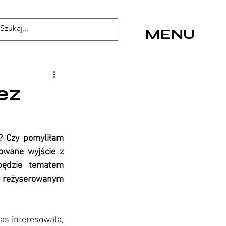
MENU
ez
? Czy pomyliłam 
owane wyjście z 
ędzie tematem 
u reżyserowanym 
as interesowała, 