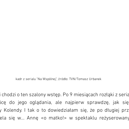
kadr z serialu "Na Wspólnej", źródło: TVN/Tomasz Urbanek 
li chodzi o ten szalony wstęp. Po 9 miesiącach rozłąki z ser
 do jego oglądania, ale najpierw sprawdzę, jak się 
 Kolendy. I tak o to dowiedziałam się, że po długiej prz
ela się w... Annę <o matko!> w spektaklu reżyserowany