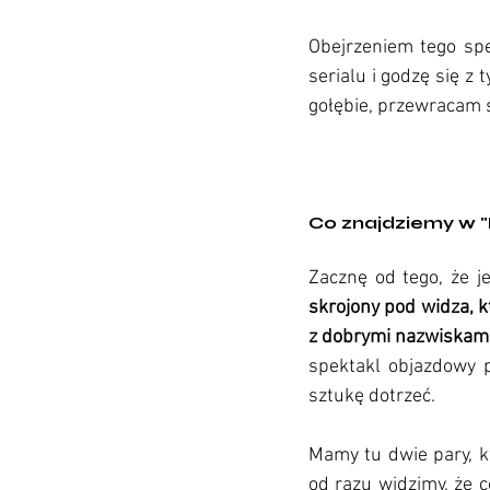
Obejrzeniem tego spe
serialu i godzę się z 
gołębie, przewracam s
Co znajdziemy w 
Zacznę od tego, że j
skrojony pod widza, k
z dobrymi nazwiskami
spektakl objazdowy p
sztukę dotrzeć. 
Mamy tu dwie pary, kt
od razu widzimy, że c