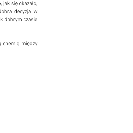
 jak się okazało, 
dobra decyzja w 
ak dobrym czasie 
ą chemię między 