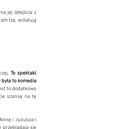
 jej odejścia z 
am łzę, wzlatują 
zej. 
To spektakl 
 była to komedia 
est to dodatkowo 
ie szansę na tę 
nnę i Juliusza i 
 przekładają się 