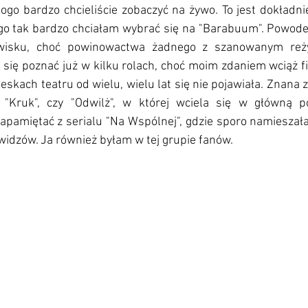
 kogo bardzo chcieliście zobaczyć na żywo. To jest dokładnie
go tak bardzo chciałam wybrać się na "Barabuum". Powodem
isku, choć powinowactwa żadnego z szanowanym reży
się poznać już w kilku rolach, choć moim zdaniem wciąż fi
 deskach teatru od wielu, wielu lat się nie pojawiała. Znana z
, "Kruk", czy "Odwilż", w której wciela się w główną p
zapamiętać z serialu "Na Wspólnej", gdzie sporo namieszała,
widzów. Ja również byłam w tej grupie fanów. 