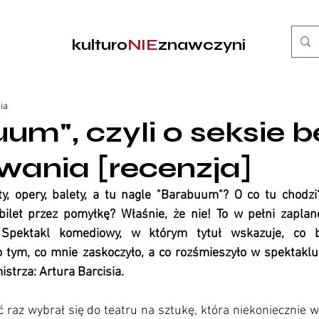
kulturo
NIE
znawczyni
ia
um", czyli o seksie b
ania [recenzja]
, opery, balety, a tu nagle "Barabuum"? O co tu chodzi
ilet przez pomyłkę? Właśnie, że nie! To w pełni zaplan
Spektakl komediowy, w którym tytuł wskazuje, co b
o tym, co mnie zaskoczyło, a co rozśmieszyło w spektakl
trza: Artura Barcisia. 
ć raz wybrał się do teatru na sztukę, która niekoniecznie w