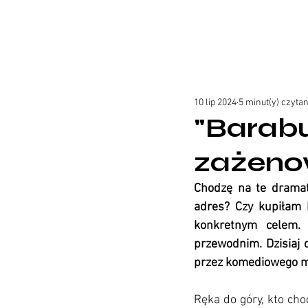
10 lip 2024
5 minut(y) czytan
"Barabu
zażenow
Chodzę na te dramaty
adres? Czy kupiłam b
konkretnym celem. 
przewodnim. Dzisiaj 
przez komediowego mis
Ręka do góry, kto cho