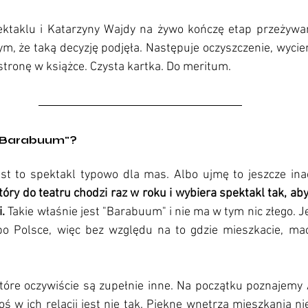
ktaklu i Katarzyny Wajdy na żywo kończę etap przeżywania
tym, że taką decyzję podjęła. Następuje oczyszczenie, wycier
tronę w książce. Czysta kartka. Do meritum.
"Barabuum"?
est to spektakl typowo dla mas. Albo ujmę to jeszcze inac
tóry do teatru chodzi raz w roku i wybiera spektakl tak, aby
.
 Takie właśnie jest "Barabuum" i nie ma w tym nic złego. J
o Polsce, więc bez względu na to gdzie mieszkacie, mac
óre oczywiście są zupełnie inne. Na początku poznajemy A
oś w ich relacji jest nie tak. Piękne wnętrza mieszkania nie