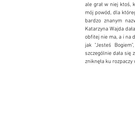
ale grał w niej ktoś,
mój powód, dla które
bardzo znanym nazw
Katarzyna Wajda dała 
obfitej nie ma, a i na
jak "Jesteś Bogiem"
szczególnie dała się 
zniknęła ku rozpaczy 