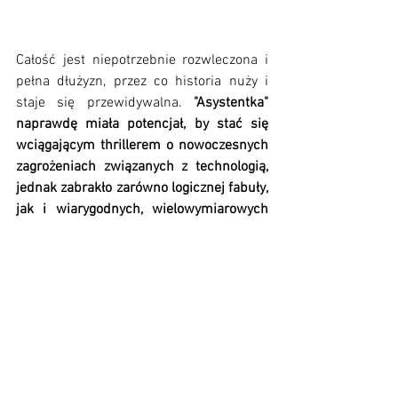
Całość jest niepotrzebnie rozwleczona i 
pełna dłużyzn, przez co historia nuży i 
staje się przewidywalna. 
"Asystentka" 
naprawdę miała potencjał, by stać się 
wciągającym thrillerem o nowoczesnych 
zagrożeniach związanych z technologią, 
jednak zabrakło zarówno logicznej fabuły, 
jak i wiarygodnych, wielowymiarowych 
postaci. 
Choć książka porusza ciekawy 
temat, to z trudem przebrnęłam przez jej 
strony. Dawno się z żadną pozycją tak nie 
męczyłam. A mówimy tu o książce, która 
powinna być lekka i przyjemna do 
popołudniowej kawy. 
Autora oczywiście absolutnie nie 