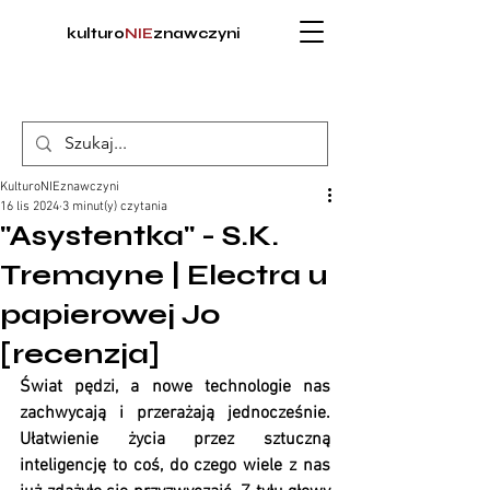
kulturo
NIE
znawczyni
KulturoNIEznawczyni
16 lis 2024
3 minut(y) czytania
"Asystentka" - S.K.
Tremayne | Electra u
papierowej Jo
[recenzja]
Świat pędzi, a nowe technologie nas 
zachwycają i przerażają jednocześnie. 
Ułatwienie życia przez sztuczną 
inteligencję to coś, do czego wiele z nas 