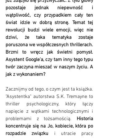
już zdążyło się przyzwyczaić. Z tyłu głowy 
pozostaje jednak niepewność i 
wątpliwość, czy przypadkiem cały ten 
świat idzie w dobrą stronę. Temat tej 
rewolucji budzi wiele emocji, więc nie 
dziwi, że taka tematyka zostaje 
poruszona we współczesnych thrillerach. 
Brzmi to wręcz jak świetni pomysł. 
Asystent Google'a, czy tam inny tego typu 
twór zaczyna mieszać w naszym życiu. A 
jak z wykonaniem?
Zacznijmy od tego, o czym jest ta książka. 
"Asystentka" autorstwa S.K. Tremayne to 
thriller psychologiczny, który łączy 
napięcie z wątkami technologicznymi i 
problemami z tożsamością. 
Historia 
koncentruje się na Jo, kobiecie, która po 
rozpadzie związku
 i utracie pracy 