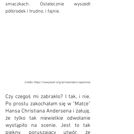
smaczkach. Ostatecznie wyszedł 
półśrodek i trudno, i fajnie.
źródło: https://nowyteatr.org/pl/kalendarz/apollonia
Czy czegoś mi zabrakło? I tak, i nie. 
Po prostu zakochałam się w "Matce" 
Hansa Christiana Andersena i żałuję, 
że tylko tak niewielkie odwołanie 
wystąpiło na scenie. Jest to tak 
piękny, poruszający utwór, że 