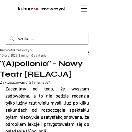
kulturo
NIE
znawczyni
KulturoNIEznawczyni
15 gru 2022
3 minut(y) czytania
"(A)pollonia" - Nowy
Teatr [RELACJA]
Zaktualizowano:
21 mar 2024
Zacznijmy od tego, że wyszłam 
zadowolona, a to nie będzie recenzja 
tylko luźny rzut wielu myśli. Już po kilku 
sekundach od rozpoczęcia spektaklu 
byłam niezwykle usatysfakcjonowana, że 
odrobiłam lekcje i przygotowałam się do 
oglądania (A)pollonii. 