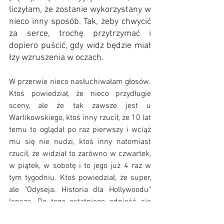
liczyłam, że zostanie wykorzystany w 
nieco inny sposób. Tak, żeby chwycić 
za serce, trochę przytrzymać i 
dopiero puścić, gdy widz będzie miał 
łzy wzruszenia w oczach. 
W przerwie nieco nasłuchiwałam głosów. 
Ktoś powiedział, że nieco przydługie 
sceny, ale że tak zawsze jest u 
Warlikowskiego, ktoś inny rzucił, że 10 lat 
temu to oglądał po raz pierwszy i wciąż 
mu się nie nudzi, ktoś inny natomiast 
rzucił, że widział to zarówno w czwartek, 
w piątek, w sobotę i to jego już 4 raz w 
tym tygodniu. Ktoś powiedział, że super, 
ale "Odyseja. Historia dla Hollywoodu" 
lepsza. Do tego ostatniego odnieść się 
będę mogła w lutym przyszłego roku. 