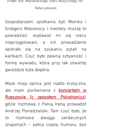
źródło: mat. Mazowieckiego Teatru Muzycznego, fot. 
Rafał Latoszek
Gospodarzami spotkania byli Monika i 
Grzegorz Wasowscy. I niestety, muszę to 
powiedzieć: wydawali mi się nieco 
nieprzygotowani, a ich prowadzenie 
opierało się na szukaniu pytań na 
kartkach. Czuć było pewną sztywność i 
formę wywiadu, która przy tak otwartej 
gwieździe była zbędna.
Może moja opinia jest nadto krytyczna, 
ale mam porównanie z 
koncertem w 
Rzeszowie (z zespołem Polyphonics
)
, 
gdzie rozmowę z Panią Ireną prowadził 
Andrzej Poniedzielski. Tam czuć było, że 
to rozmowa dwojga serdecznych 
znajomych – pełna ciepła, humoru, bez 