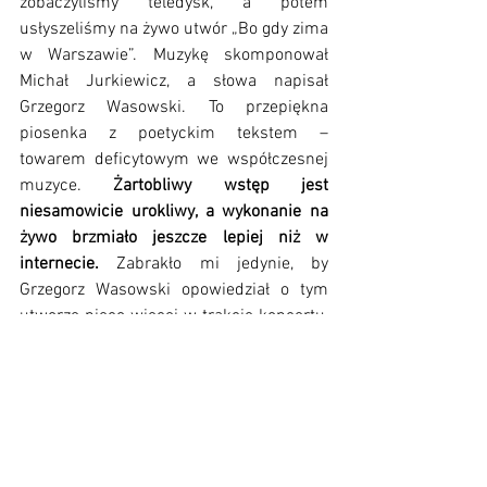
zobaczyliśmy teledysk, a potem 
usłyszeliśmy na żywo utwór „Bo gdy zima 
w Warszawie”. Muzykę skomponował 
Michał Jurkiewicz, a słowa napisał 
Grzegorz Wasowski. To przepiękna 
piosenka z poetyckim tekstem – 
towarem deficytowym we współczesnej 
muzyce. 
Żartobliwy wstęp jest 
niesamowicie urokliwy, a wykonanie na 
żywo brzmiało jeszcze lepiej niż w 
internecie. 
Zabrakło mi jedynie, by 
Grzegorz Wasowski opowiedział o tym 
utworze nieco więcej w trakcie koncertu, 
skoro był na scenie jako prowadzący i 
autor tekstu.
Wieczór minął ekspresowo, ale wychodzę 
z lekkim niedosytem repertuarowym. 
Usłyszeliśmy głównie utwory 