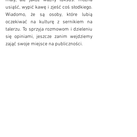
mały, ale jakże ważny luksus: można 
usiąść, wypić kawę i zjeść coś słodkiego. 
Wiadomo, że są osoby, które lubią 
oczekiwać na kulturę z sernikiem na 
talerzu. To sprzyja rozmowom i dzieleniu 
się opiniami, jeszcze zanim wejdziemy 
zająć swoje miejsce na publiczności.