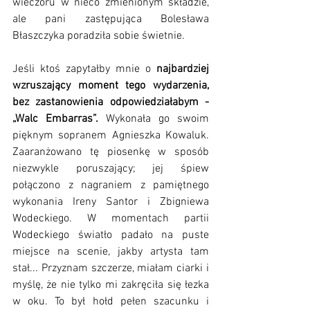
wieczoru w nieco zmienionym składzie, 
ale pani zastępująca Bolesława 
Błaszczyka poradziła sobie świetnie. 
Jeśli ktoś zapytałby mnie o 
najbardziej 
wzruszający moment tego wydarzenia, 
bez zastanowienia odpowiedziałabym - 
„Walc Embarras”. 
Wykonała go swoim 
pięknym sopranem Agnieszka Kowaluk. 
Zaaranżowano tę piosenkę w sposób 
niezwykle poruszający; jej śpiew 
połączono z nagraniem z pamiętnego 
wykonania Ireny Santor i Zbigniewa 
Wodeckiego. W momentach partii 
Wodeckiego światło padało na puste 
miejsce na scenie, jakby artysta tam 
stał... Przyznam szczerze, miałam ciarki i 
myślę, że nie tylko mi zakręciła się łezka 
w oku. To był hołd pełen szacunku i 