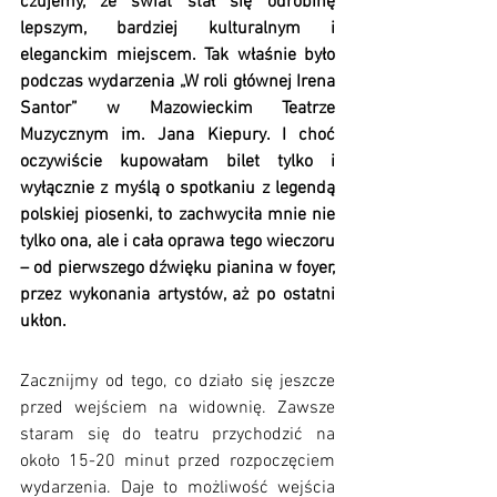
czujemy, że świat stał się odrobinę 
lepszym, bardziej kulturalnym i 
eleganckim miejscem. Tak właśnie było 
podczas wydarzenia „W roli głównej Irena 
Santor” w Mazowieckim Teatrze 
Muzycznym im. Jana Kiepury. I choć 
oczywiście kupowałam bilet tylko i 
wyłącznie z myślą o spotkaniu z legendą 
polskiej piosenki, to zachwyciła mnie nie 
tylko ona, ale i cała oprawa tego wieczoru 
– od pierwszego dźwięku pianina w foyer, 
przez wykonania artystów, aż po ostatni 
ukłon.
Zacznijmy od tego, co działo się jeszcze 
przed wejściem na widownię. Zawsze 
staram się do teatru przychodzić na 
około 15-20 minut przed rozpoczęciem 
wydarzenia. Daje to możliwość wejścia 