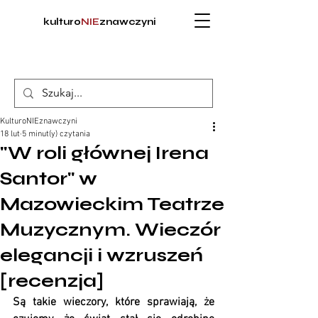
kulturo
NIE
znawczyni
KulturoNIEznawczyni
18 lut
5 minut(y) czytania
"W roli głównej Irena
Santor" w
Mazowieckim Teatrze
Muzycznym. Wieczór
elegancji i wzruszeń
[recenzja]
Są takie wieczory, które sprawiają, że 