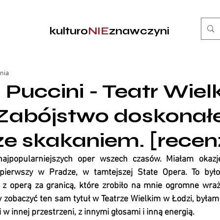
kulturo
NIE
znawczyni
ania
 Puccini - Teatr Wiel
 Zabójstwo doskonałe
ze skakaniem. [recen
najpopularniejszych oper wszech czasów. Miałam okazję 
pierwszy w Pradze, w tamtejszej State Opera. To było
z operą za granicą, które zrobiło na mnie ogromne wraże
by zobaczyć ten sam tytuł w Teatrze Wielkim w Łodzi, byłam
i w innej przestrzeni, z innymi głosami i inną energią.