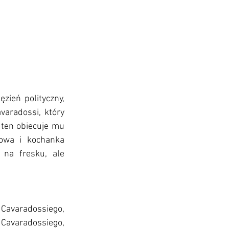
zień polityczny, 
aradossi, który 
 ten obiecuje mu 
owa i kochanka 
na fresku, ale 
Cavaradossiego, 
avaradossiego, 