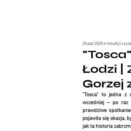
25 paź 2025
4 minut(y) czyt
"Tosca"
Łodzi |
Gorzej 
"Tosca" to jedna z 
wcześniej – po raz 
prawdziwe spotkanie 
pojawiła się okazja, 
jak ta historia zabrzm