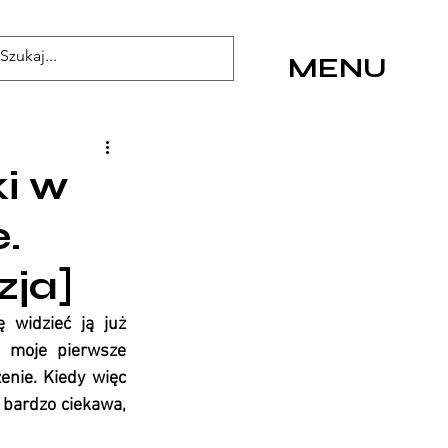
MENU
ki w
.
zja]
widzieć ją już  
 moje pierwsze 
nie. Kiedy więc 
 bardzo ciekawa, 