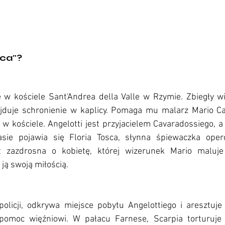
sca"?
w kościele Sant'Andrea della Valle w Rzymie. Zbiegły wię
ajduje schronienie w kaplicy. Pomaga mu malarz Mario Cav
w kościele. Angelotti jest przyjacielem Cavaradossiego, a
ie pojawia się Floria Tosca, słynna śpiewaczka oper
t zazdrosna o kobietę, której wizerunek Mario maluje 
ją swoją miłością.
policji, odkrywa miejsce pobytu Angelottiego i aresztuje 
pomoc więźniowi. W pałacu Farnese, Scarpia torturuje C