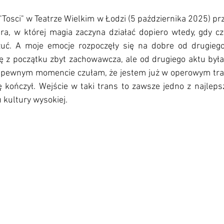
"Tosci" w Teatrze Wielkim w Łodzi (5 października 2025) pr
era, w której magia zaczyna działać dopiero wtedy, gdy cz
zuć. A moje emocje rozpoczęły się na dobre od drugiego
ę z początku zbyt zachowawcza, ale od drugiego aktu byłam
 pewnym momencie czułam, że jestem już w operowym trans
ę kończył. Wejście w taki trans to zawsze jedno z najlepsz
kultury wysokiej.