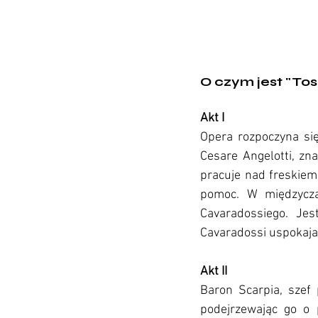
O czym jest "To
Akt I
Opera rozpoczyna się 
Cesare Angelotti, zn
pracuje nad freskiem 
pomoc. W międzyczas
Cavaradossiego. Jes
Cavaradossi uspokaja 
Akt II
Baron Scarpia, szef 
podejrzewając go o 