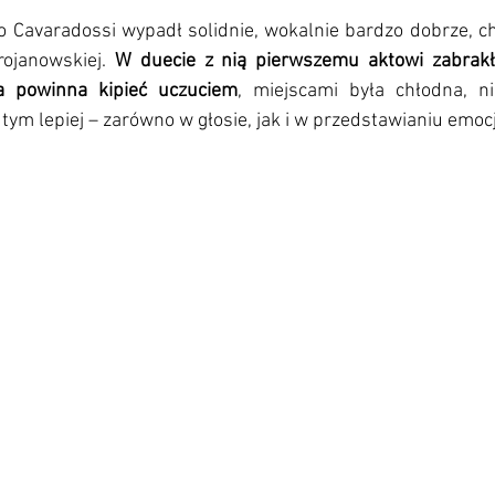
o Cavaradossi wypadł solidnie, wokalnie bardzo dobrze, ch
rojanowskiej. 
W duecie z nią pierwszemu aktowi zabrakł
a powinna kipieć uczuciem
, miejscami była chłodna, n
, tym lepiej – zarówno w głosie, jak i w przedstawianiu emocj