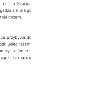
tość, a Scarpia 
adza się, ale po 
arpia nożem.
sca przybywa do 
gli uciec razem. 
dkryciu śmierci 
ając się z murów 