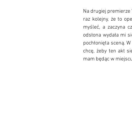
Na drugiej premierze 
raz kolejny, że to op
myśleć, a zaczyna c
odsłona wydała mi si
pochłonięta sceną. W
chcę, żeby ten akt si
mam będąc w miejscu 