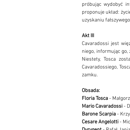
próbując wydobyć inf
proponuje układ: życi
uzyskaniu fałszywego 
Akt III
Cavaradossi jest wię
niego, informując go,
Niestety, Tosca zos
Cavaradossiego, Tosca
zamku.
Obsada:
Floria Tosca 
-
Małgorz
Mario Cavaradossi 
- 
Barone Scarpia
 - Krz
Cesare Angelotti 
- Mi
Dyrygent 
- Rafał Jani