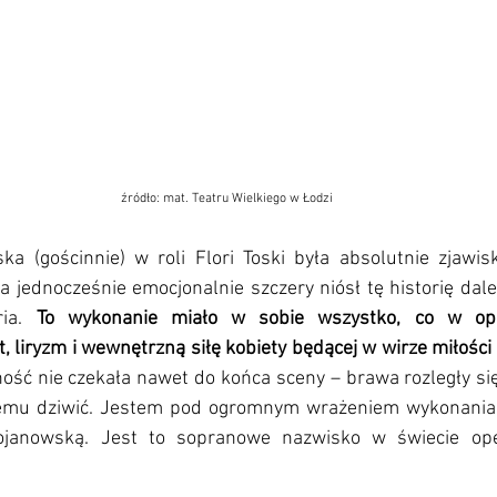
źródło: mat. Teatru Wielkiego w Łodzi
ka (gościnnie) w roli Flori Toski była absolutnie zjawisk
 a jednocześnie emocjonalnie szczery niósł tę historię dalej
ia. 
To wykonanie miało w sobie wszystko, co w oper
, liryzm i wewnętrzną siłę kobiety będącej w wirze miłości 
ość nie czekała nawet do końca sceny – brawa rozległy si
ię temu dziwić. Jestem pod ogromnym wrażeniem wykonania i
ojanowską. Jest to sopranowe nazwisko w świecie oper