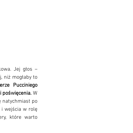
owa. Jej głos – 
, niż mogłaby to 
ze Pucciniego 
i poświęcenia. 
W 
ę natychmiast po 
 wejścia w rolę 
y, które warto 