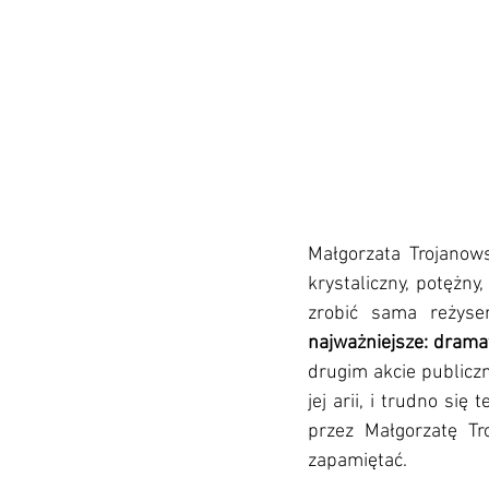
Małgorzata Trojanows
krystaliczny, potężny,
zrobić sama reżyser
najważniejsze: dramat
drugim akcie publiczn
jej arii, i trudno s
przez Małgorzatę Tr
zapamiętać.