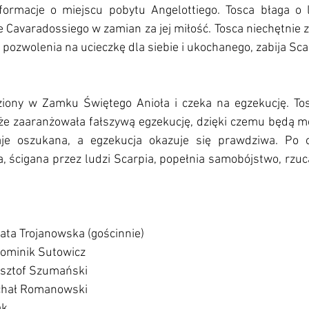
ormacje o miejscu pobytu Angelottiego. Tosca błaga o li
e Cavaradossiego w zamian za jej miłość. Tosca niechętnie zg
pozwolenia na ucieczkę dla siebie i ukochanego, zabija Sc
ziony w Zamku Świętego Anioła i czeka na egzekucję. To
 że zaaranżowała fałszywą egzekucję, dzięki czemu będą mo
taje oszukana, a egzekucja okazuje się prawdziwa. Po o
, ścigana przez ludzi Scarpia, popełnia samobójstwo, rzuc
ata Trojanowska (gościnnie)
Dominik Sutowicz
ysztof Szumański
chał Romanowski
ak 