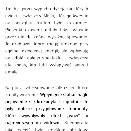
Trochę gorzej wypadła dykcja niektórych 
dzieci – zwłaszcza Misia, którego kwestie 
na początku trudno było zrozumieć. 
Piosenki czasami gubiły tekst właśnie 
przez nie do końca wyraźne śpiewanie. 
To drobiazgi, które mogą umknąć przy 
ogólnej dziecięcej energii, ale wpływają 
na odbiór całego spektaklu – zwłaszcza 
dla kogoś, kto lubi wyłapywać sens i 
detale.
Na plus – zdecydowanie kilka scen, które 
zrobiły wrażenie. 
Wpłynięcie statku, nagłe 
pojawienie się krokodyla z zapadni – to 
były dobrze przygotowane momenty, 
które wywoływały efekt „wow” u 
najmłodszych na widowni.
 Scenografia 
jako całość była zmyślna: obrotowa 