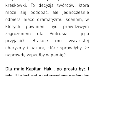
kreskówki. To decyzja twórców, która 
może się podobać, ale jednocześnie 
odbiera nieco dramatyzmu scenom, w 
których powinien być prawdziwym 
zagrożeniem dla Piotrusia i jego 
przyjaciół. Brakuje mu wyrazistej 
charyzmy i pazura, które sprawiłyby, że 
naprawdę zapadłby w pamięć.
Dla mnie Kapitan Hak... po prostu był. I 
tyle. Nie był ani wystarczająco groźny, by 
się go bać, ani wystarczająco zabawny, by 
go polubić.
 Zabrakło mu charakteru, tej 
odrobiny teatralnego szaleństwa, która 
czyni z czarnych charakterów ikony. A 
przecież Hak powinien błyszczeć. Tu był  
rozmyty – gdzieś lawirował pomiędzy 
pantomimą a grzecznym występem dla 