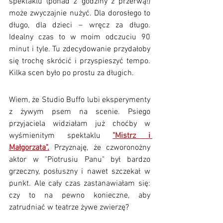
spektaklu (ponad 2 godziny z przerwą!) 
może zwyczajnie nużyć. Dla dorosłego to 
długo, dla dzieci – wręcz za długo. 
Idealny czas to w moim odczuciu 90 
minut i tyle. Tu zdecydowanie przydałoby 
się trochę skrócić i przyspieszyć tempo. 
Kilka scen było po prostu za długich. 
Wiem, że Studio Buffo lubi eksperymenty 
z żywym psem na scenie. Psiego 
przyjaciela widziałam już choćby w 
wyśmienitym spektaklu 
"Mistrz i 
Małgorzata".
 Przyznaję, że czworonożny 
aktor w "Piotrusiu Panu" był bardzo 
grzeczny, posłuszny i nawet szczekał w 
punkt. Ale cały czas zastanawiałam się: 
czy to na pewno konieczne, aby 
zatrudniać w teatrze żywe zwierzę?