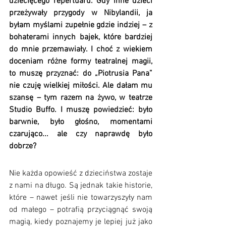
dziecięcego repertuaru. Gdy inne dzieci 
przeżywały przygody w Nibylandii, ja 
byłam myślami zupełnie gdzie indziej – z 
bohaterami innych bajek, które bardziej 
do mnie przemawiały. I choć z wiekiem 
doceniam różne formy teatralnej magii, 
to muszę przyznać: do „Piotrusia Pana” 
nie czuję wielkiej miłości. Ale dałam mu 
szansę – tym razem na żywo, w teatrze 
Studio Buffo. I muszę powiedzieć: było 
barwnie, było głośno, momentami 
czarująco... ale czy naprawdę było 
dobrze?
Nie każda opowieść z dzieciństwa zostaje 
z nami na długo. Są jednak takie historie, 
które – nawet jeśli nie towarzyszyły nam 
od małego – potrafią przyciągnąć swoją 
magią, kiedy poznajemy je lepiej już jako 