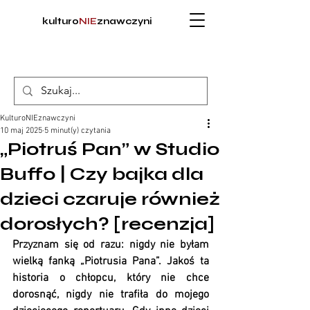
kulturo
NIE
znawczyni
KulturoNIEznawczyni
10 maj 2025
5 minut(y) czytania
„Piotruś Pan” w Studio
Buffo | Czy bajka dla
dzieci czaruje również
dorosłych? [recenzja]
Przyznam się od razu: nigdy nie byłam 
wielką fanką „Piotrusia Pana”. Jakoś ta 
historia o chłopcu, który nie chce 
dorosnąć, nigdy nie trafiła do mojego 