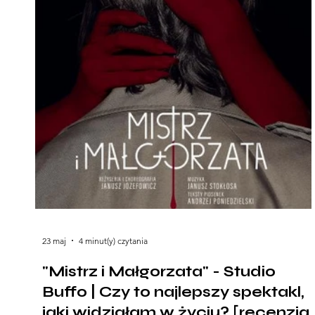
23 maj
4 minut(y) czytania
"Mistrz i Małgorzata" - Studio
Buffo | Czy to najlepszy spektakl,
jaki widziałam w życiu? [recenzja