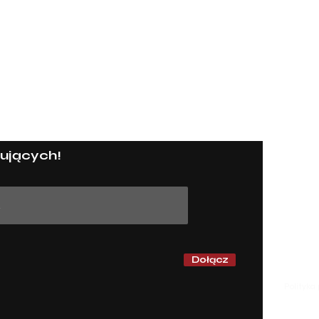
i
kulturoNIEznawczyni
Strona g
ujących!
Wszystki
Teatr i o
Obejrzan
Literatu
Muzyka
String ar
O mnie
Dołącz
Kontakt
Współpr
Polityka