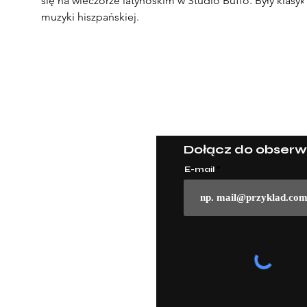
się na wieczorze latynoskim w Studio Buffo. Były klasyk
muzyki hiszpańskiej.
© 2022 Powered and secured by
Wix
Dołącz do obserw
E-mail