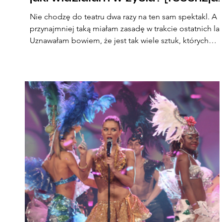
2.]
Nie chodzę do teatru dwa razy na ten sam spektakl. A
przynajmniej taką miałam zasadę w trakcie ostatnich lat
Uznawałam bowiem, że jest tak wiele sztuk, których
jeszcze nie widziałam, że nie powinnam stawiać na to,
co już widziałam. Taka zasada równych szans - obejrzę
wszyyyystko i zdecyduję wówczas, co jest najlepsze.