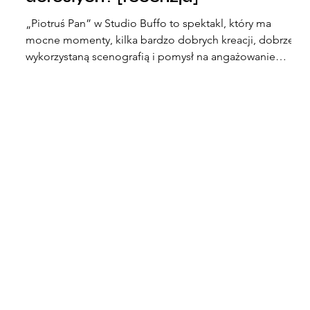
„Piotruś Pan” w Studio Buffo to spektakl, który ma
.
mocne momenty, kilka bardzo dobrych kreacji, dobrze
wykorzystaną scenografią i pomysł na angażowanie
widza. Ale to też przedstawienie, które momentami się
dłuży, brakuje mu rytmu, a niektóre sceny są zwyczajnie
zbędne lub za długie. Idzie, ale nie płynie.