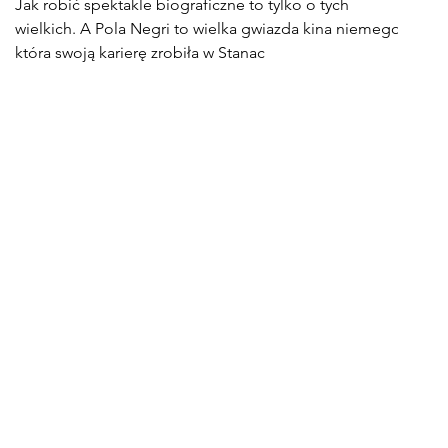
Jak robić spektakle biograficzne to tylko o tych
wielkich. A Pola Negri to wielka gwiazda kina niemego,
która swoją karierę zrobiła w Stanac