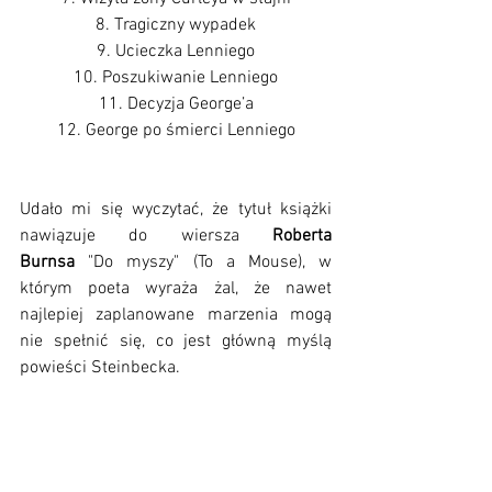
8. Tragiczny wypadek
9. Ucieczka Lenniego
10. Poszukiwanie Lenniego
11. Decyzja George’a
12. George po śmierci Lenniego
Udało mi się wyczytać, że tytuł książki 
nawiązuje do wiersza 
Roberta 
Burnsa
 "Do myszy" (To a Mouse), w 
którym poeta wyraża żal, że nawet 
najlepiej zaplanowane marzenia mogą 
nie spełnić się, co jest główną myślą 
powieści Steinbecka.
"Lecz, Myszko, innych też nadzieja łudzi;
Przewidywaniem mózg próżno się trudzi:
Przemyślne plany i myszy, i ludzi