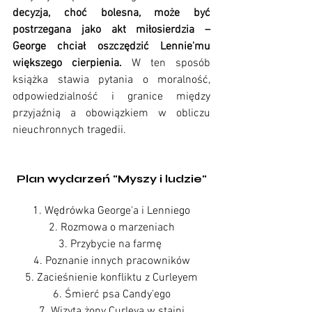
decyzja, choć bolesna, może być 
postrzegana jako akt miłosierdzia – 
George chciał oszczędzić Lennie'mu 
większego cierpienia. 
W ten sposób 
książka stawia pytania o moralność, 
odpowiedzialność i granice między 
przyjaźnią a obowiązkiem w obliczu 
nieuchronnych tragedii.
Plan wydarzeń "Myszy i ludzie"
1. Wędrówka George'a i Lenniego
2. Rozmowa o marzeniach
3. Przybycie na farmę 
4. Poznanie innych pracowników
5. Zacieśnienie konfliktu z Curleyem
6. Śmierć psa Candy'ego
7. Wizyta żony Curleya w stajni