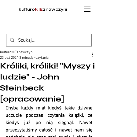
kulturo
NIE
znawczyni
KulturoNIEznawczyni
23 paź 2024
3 minut(y) czytania
Króliki, króliki! "Myszy i
ludzie" - John
Steinbeck
[opracowanie]
Chyba każdy miał kiedyś takie dziwne 
uczucie podczas czytania książki, że 
kiedyś już po nią sięgnął. Nawet 
przeczytaliśmy całość i nawet nam się 