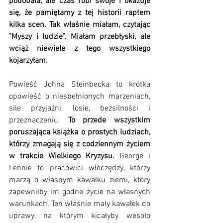
podobała, ale czas robi swoje i okazuje 
się, że pamiętamy z tej historii raptem 
kilka scen. Tak właśnie miałam, czytając 
"Myszy i ludzie". Miałam przebłyski, ale 
wciąż niewiele z tego wszystkiego 
kojarzyłam.
Powieść Johna Steinbecka to krótka 
opowieść o niespełnionych marzeniach, 
sile przyjaźni, losie, bezsilności i 
przeznaczeniu.
 To przede wszystkim 
poruszająca książka o prostych ludziach, 
którzy zmagają się z codziennym życiem 
w trakcie Wielkiego Kryzysu.
 George i 
Lennie to pracowici włóczędzy, którzy 
marzą o własnym kawałku ziemi, który 
zapewniłby im godne życie na własnych 
warunkach. Ten właśnie mały kawałek do 
uprawy, na którym kicałyby wesoło 