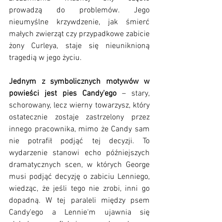
prowadzą do problemów. Jego 
nieumyślne krzywdzenie, jak śmierć 
małych zwierząt czy przypadkowe zabicie 
żony Curleya, staje się nieuniknioną 
tragedią w jego życiu.
Jednym z symbolicznych motywów w 
powieści jest pies Candy'ego
 – stary, 
schorowany, lecz wierny towarzysz, który 
ostatecznie zostaje zastrzelony przez 
innego pracownika, mimo że Candy sam 
nie potrafił podjąć tej decyzji. To 
wydarzenie stanowi echo późniejszych 
dramatycznych scen, w których George 
musi podjąć decyzję o zabiciu Lenniego, 
wiedząc, że jeśli tego nie zrobi, inni go 
dopadną. W tej paraleli między psem 
Candy'ego a Lennie'm ujawnia się 