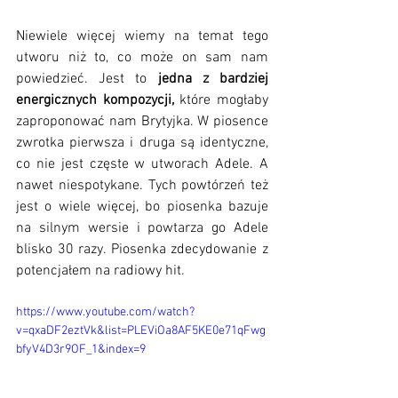
Niewiele więcej wiemy na temat tego 
utworu niż to, co może on sam nam 
powiedzieć. Jest to 
jedna z bardziej 
energicznych kompozycji,
 które mogłaby 
zaproponować nam Brytyjka. W piosence 
zwrotka pierwsza i druga są identyczne, 
co nie jest częste w utworach Adele. A 
nawet niespotykane. Tych powtórzeń też 
jest o wiele więcej, bo piosenka bazuje 
na silnym wersie i powtarza go Adele 
blisko 30 razy. Piosenka zdecydowanie z 
potencjałem na radiowy hit. 
https://www.youtube.com/watch?
v=qxaDF2eztVk&list=PLEViOa8AF5KE0e71qFwg
bfyV4D3r9OF_1&index=9