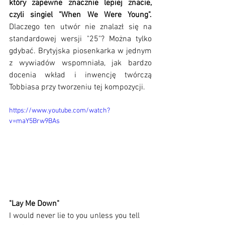
który zapewne znacznie lepiej znacie, 
czyli singiel "When We Were Young". 
Dlaczego ten utwór nie znalazł się na 
standardowej wersji "25"? Można tylko 
gdybać. Brytyjska piosenkarka w jednym 
z wywiadów wspomniała, jak bardzo 
docenia wkład i inwencję twórczą 
Tobbiasa przy tworzeniu tej kompozycji. 
https://www.youtube.com/watch?
v=maY5Brw9BAs
"Lay Me Down"
I would never lie to you unless you tell 