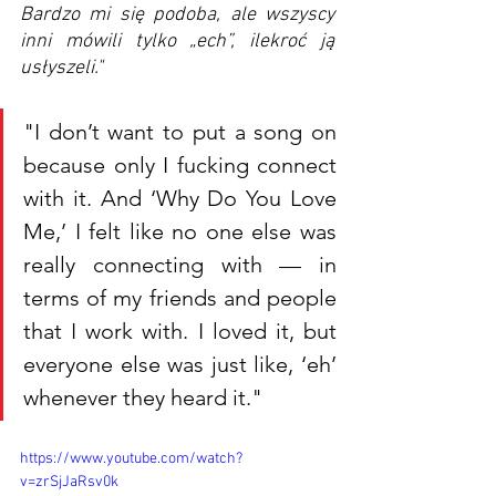
Bardzo mi się podoba, ale wszyscy 
inni mówili tylko „ech”, ilekroć ją 
usłyszeli."
"I don’t want to put a song on 
because only I fucking connect 
with it. And ‘Why Do You Love 
Me,’ I felt like no one else was 
really connecting with — in 
terms of my friends and people 
that I work with. I loved it, but 
everyone else was just like, ‘eh’ 
whenever they heard it." 
https://www.youtube.com/watch?
v=zrSjJaRsv0k