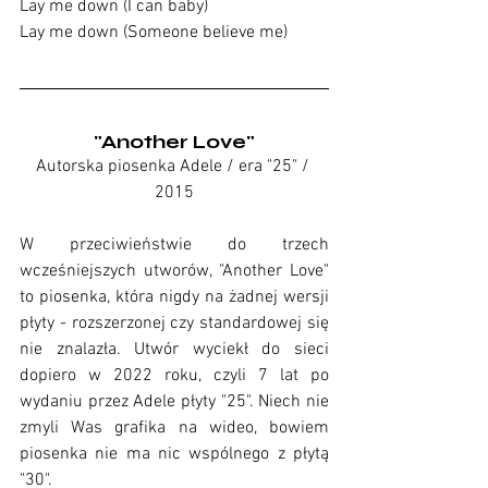
Lay me down (I can baby)
Lay me down (Someone believe me)
"Another Love"
Autorska piosenka Adele / era "25" / 
2015
W przeciwieństwie do trzech 
wcześniejszych utworów, "Another Love" 
to piosenka, która nigdy na żadnej wersji 
płyty - rozszerzonej czy standardowej się 
nie znalazła. Utwór wyciekł do sieci 
dopiero w 2022 roku, czyli 7 lat po 
wydaniu przez Adele płyty "25". Niech nie 
zmyli Was grafika na wideo, bowiem 
piosenka nie ma nic wspólnego z płytą 
"30". 