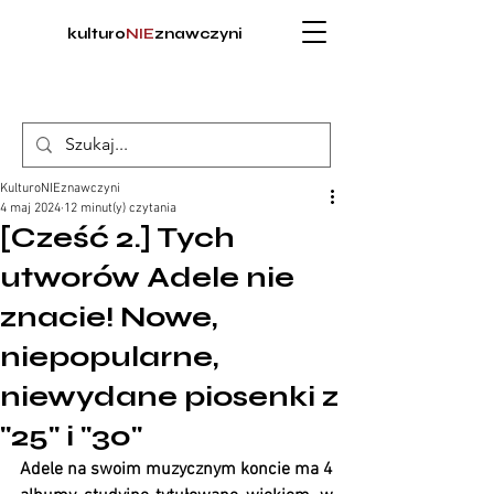
kulturo
NIE
znawczyni
KulturoNIEznawczyni
4 maj 2024
12 minut(y) czytania
[Cześć 2.] Tych
utworów Adele nie
znacie! Nowe,
niepopularne,
niewydane piosenki z
"25" i "30"
Adele na swoim muzycznym koncie ma 4 