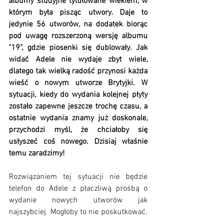
albumy studyjne tytułowane wiekiem, w 
którym była pisząc utwory. Daje to 
jedynie 56 utworów, na dodatek biorąc 
pod uwagę rozszerzoną wersję albumu 
"19", gdzie piosenki się dublowały. Jak 
widać Adele nie wydaje zbyt wiele, 
dlatego tak wielką radość przynosi każda 
wieść o nowym utworze Brytyjki. W 
sytuacji, kiedy do wydania kolejnej płyty 
zostało zapewne jeszcze trochę czasu, a 
ostatnie wydania znamy już doskonale, 
przychodzi myśl, że chciałoby się 
usłyszeć coś nowego. Dzisiaj właśnie 
temu zaradzimy!
Rozwiązaniem tej sytuacji nie będzie 
telefon do Adele z płaczliwą prośbą o 
wydanie nowych utworów jak 
najszybciej. Mogłoby to nie poskutkować. 