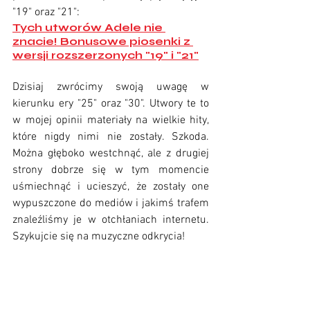
"19" oraz "21":
Tych utworów Adele nie 
znacie! Bonusowe piosenki z 
wersji rozszerzonych "19" i "21"
Dzisiaj zwrócimy swoją uwagę w 
kierunku ery "25" oraz "30". Utwory te to 
w mojej opinii materiały na wielkie hity, 
które nigdy nimi nie zostały. Szkoda. 
Można głęboko westchnąć, ale z drugiej 
strony dobrze się w tym momencie 
uśmiechnąć i ucieszyć, że zostały one 
wypuszczone do mediów i jakimś trafem 
znaleźliśmy je w otchłaniach internetu. 
Szykujcie się na muzyczne odkrycia!