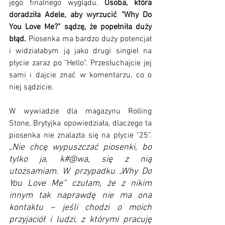
jego finalnego wyglądu. 
Osoba, która 
doradziła Adele, aby wyrzucić "Why Do 
You Love Me?" sądzę, że popełniła duży 
błąd. 
Piosenka ma bardzo duży potencjał 
i widziałabym ją jako drugi singiel na 
płycie zaraz po "Hello". Przesłuchajcie jej 
sami i dajcie znać w komentarzu, co o 
niej sądzicie.
W wywiadzie dla magazynu Rolling 
Stone, Brytyjka opowiedziała, dlaczego ta 
piosenka nie znalazła się na płycie "25".
„Nie chcę wypuszczać piosenki, bo 
tylko ja, k#@wa, się z nią 
utożsamiam. W przypadku „Why Do 
You Love Me” czułam, że z nikim 
innym tak naprawdę nie ma ona 
kontaktu – jeśli chodzi o moich 
przyjaciół i ludzi, z którymi pracuję 