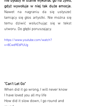
nie byłaby w stanie wykonać go na żywo, 
gdyż wywołuje w niej tak duże emocje.
Nawet na nagraniu da się usłyszeć 
łamiący się głos artystki. Nie można się 
temu dziwić wsłuchując się w tekst 
utworu. Do głębi poruszający.
https://www.youtube.com/watch?
v=8Cwd9EbPUUg
"Can't Let Go"
When did it go wrong, I will never know
I have loved you all my life
How did it slow down, I go round and 