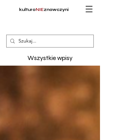
kulturo
NIE
znawczyni
Wszystkie wpisy