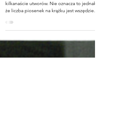
"21"
Oficjalne edycje płyt zawierają zazwyczaj
kilkanaście utworów. Nie oznacza to jednak,
że liczba piosenek na krążku jest wszędzie
taka sama.