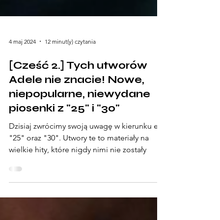
4 maj 2024
12 minut(y) czytania
[Cześć 2.] Tych utworów
Adele nie znacie! Nowe,
niepopularne, niewydane
piosenki z "25" i "30"
Dzisiaj zwrócimy swoją uwagę w kierunku ery
"25" oraz "30". Utwory te to materiały na
wielkie hity, które nigdy nimi nie zostały