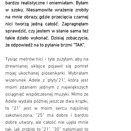
bardzo realistyczne i oniemiałam. Byłam 
w szoku. Niesamowite wrażenie zrobiły 
na mnie obrazy, gdzie przecięcia czarnej 
nici tworzą jedną całość. Zapragnęłam 
sprawdzić, czy jestem w stanie sama też 
takie dzieło wykonać. Dzisiaj zobaczycie, 
że odpowiedź na to pytanie brzmi "TAK".
Tysiąc metrów nici - tyle zużyłam, aby na 
drewnianej sklejce pojawił się portret 
mojej ukochanej piosenkarki. Wybrałam 
wizerunek Adele z płyty"21", która jest 
moim zdaniem jednym z największych 
osiągnięć współczesnej muzyki. Mimo że 
Adele wydała później jeszcze dwa krążki, 
to "21" jest w moim sercu najsilniej 
zakotwiczona. "25" ma dobre i bardzo 
dobre utwory, ale całość nie ujęła mnie 
tak, jak zrobiło to "21". "30" natomiast to 