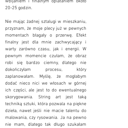
wbijaniem i finalnym oplataniem około 
20-25 godzin. 
Nie mając żadnej sztalugi w mieszkaniu, 
przyznam, że moje plecy już w pewnych 
momentach błagały o przerwę. Efekt 
finalny jest dla mnie zachwycający i 
warty zarówno czasu, jak i energii. W 
pewnym momencie czułam, że obraz 
robi się bardzo ciemny, dlatego nie 
dokończyłam procesu, który 
zaplanowałam. Myślę, że mogłabym 
dodać nieco nici we włosach w górnej 
ich części, ale jest to do ewentualnego 
skorygowania. String art jest taką 
techniką sztuki, która pozwala na piękne 
dzieła, nawet jeśli nie macie talentu do 
malowania, czy rysowania. Ja na pewno 
nie mam, dlatego tak długo szukałam 