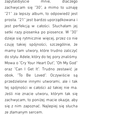
zapytalibyście mnie, dlaczego 
zachwycam się "30", a mimo to uznaję 
"21" za lepszy album, to odpowiedź jest 
prosta. "21" jest bardzo uporządkowana i 
jest perfekcją w całości. Słuchałam jej 
setki razy piosenka po piosence. W "30" 
dzieje się rytmicznie więcej, przez co nie 
czuję takiej spójności, szczególnie, że 
mamy tam utwory, które trudno zaliczyć 
do stylu Adele, który do tej pory znaliśmy. 
Mowa o "Cry Your Heart Out", "Oh My God" 
oraz "Can I Get It". Trudno zestawić je 
obok, "To Be Loved". Oczywiście są 
przedzielone innymi utworami, ale i tak 
tej spójności w całości aż takiej nie ma. 
Jeśli nie znacie utworu, którym tak się 
zachwycam, to poniżej macie okazje, aby 
się z nim zapoznać. Najlepiej się słucha 
ze złamanym sercem. 