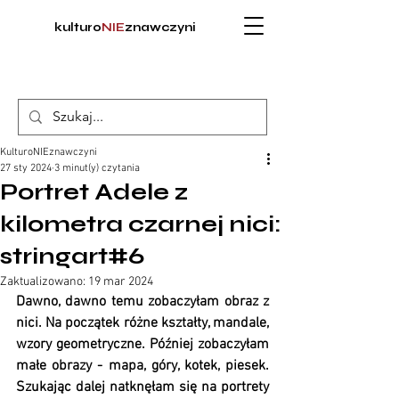
kulturo
NIE
znawczyni
KulturoNIEznawczyni
27 sty 2024
3 minut(y) czytania
Portret Adele z
kilometra czarnej nici:
stringart#6
Zaktualizowano:
19 mar 2024
Dawno, dawno temu zobaczyłam obraz z 
nici. Na początek różne kształty, mandale, 
wzory geometryczne. Później zobaczyłam 
małe obrazy - mapa, góry, kotek, piesek. 
Szukając dalej natknęłam się na portrety 