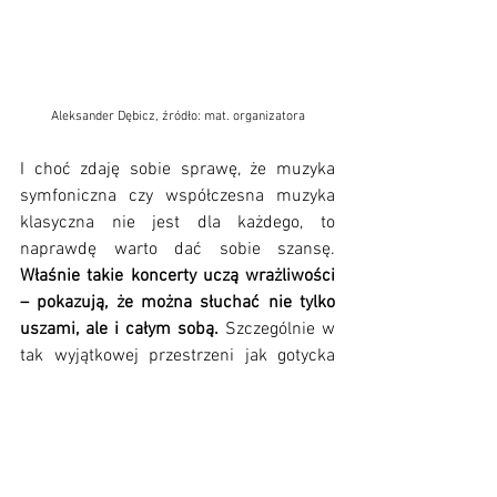
Aleksander Dębicz, źródło: mat. organizatora
I choć zdaję sobie sprawę, że muzyka 
symfoniczna czy współczesna muzyka 
klasyczna nie jest dla każdego, to 
naprawdę warto dać sobie szansę. 
Właśnie takie koncerty uczą wrażliwości 
– pokazują, że można słuchać nie tylko 
uszami, ale i całym sobą.
 Szczególnie w 
tak wyjątkowej przestrzeni jak gotycka 
katedra, gdzie każdy dźwięk nabiera 
dodatkowej głębi i niemal 
metafizycznego znaczenia.
Mam ogromną nadzieję, że nagranie 