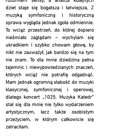
rozumiem sensy, a analiza kolejnych 
dzieł staje się bogatsza i łatwiejsza. Z 
muzyką symfoniczną i historyczną 
sprawa wygląda jednak zgoła odmiennie. 
To wciąż przestrzeń, do której dopiero 
nieśmiało zaglądam – wychylam się 
ukradkiem i szybko chowam głowę, by 
nikt nie zauważył, jak bardzo się na tym 
nie znam. To dla mnie dziedzina pełna 
tajemnic i niewypowiedzianych znaczeń, 
których wciąż nie potrafię odgadnąć. 
Mam jednak ogromną słabość do muzyki 
klasycznej, symfonicznej i operowej, 
dlatego koncert „1025. Muzyka Katedr” 
stał się dla mnie nie tylko wydarzeniem 
artystycznym, lecz także osobistym 
przeżyciem, w którym całkowicie się 
zatraciłam.