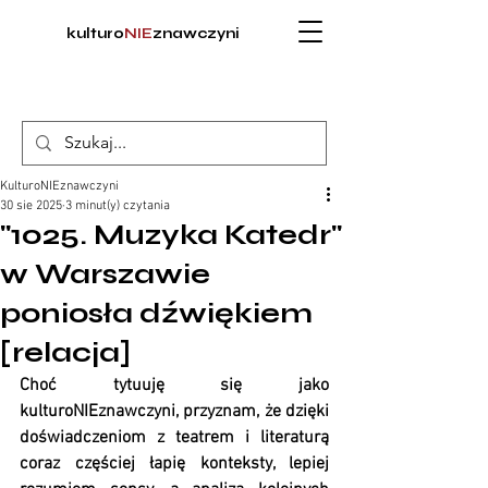
kulturo
NIE
znawczyni
KulturoNIEznawczyni
30 sie 2025
3 minut(y) czytania
"1025. Muzyka Katedr"
w Warszawie
poniosła dźwiękiem
[relacja]
Choć tytuuję się jako 
kulturoNIEznawczyni, przyznam, że dzięki 
doświadczeniom z teatrem i literaturą 
coraz częściej łapię konteksty, lepiej 