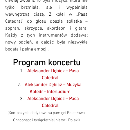
chwilę zwolnił. To była muzyka, która nie 
tylko brzmiała, ale i wypełniała 
wewnętrzną ciszę. Z kolei w „Pasa 
Catedral” do głosu doszła solistka – 
sopran, skrzypce, akordeon i gitara. 
Każdy z tych instrumentów dodawał 
nowy odcień, a całość była niezwykle 
bogata i pełna emocji. 
Program koncertu
Aleksander Dębicz – Pasa 
Catedral
Aleksander Dębicz – Muzyka 
Katedr - Interludium
Aleksander Dębicz – Pasa 
Catedral
(Kompozycja dedykowana pamięci Bolesława 
Chrobrego i tysiącletniej historii Polski)