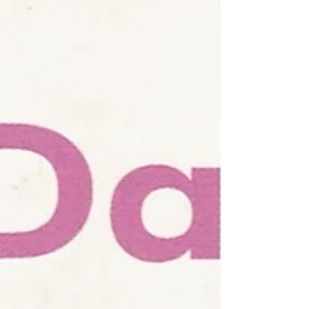
głównie z popkultury i filmowych adaptacji.
Niedawno zaczytywałam się w „Aniołach i
demonach”, które absolutnie mnie
zachwyciły od pierwszej do ostatniej strony.
Na fali tego entuzjazmu postanowiłam pójść
za ciosem i sięgnąć po now