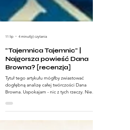
11 lip
4 minut(y) czytania
"Tajemnica Tajemnic" |
Najgorsza powieść Dana
Browna? [recenzja]
Tytuł tego artykułu mógłby zwiastować
dogłębną analizę całej twórczości Dana
Browna. Uspokajam - nic z tych rzeczy. Nie
czytałam wszystkich powieści tego autora,
nie mam aż takiej wiedzy, by się w to dzisiaj
wgłębiać, bo większość dzieł Browna znam