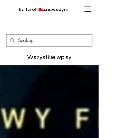
kulturo
NIE
znawczyni
Wszystkie wpisy