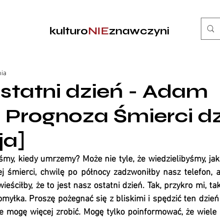
kulturo
NIE
znawczyni
nia
statni dzień - Adam
 | Prognoza Śmierci 
ja]
byśmy, kiedy umrzemy? Może nie tyle, że wiedzielibyśmy, ja
j śmierci, chwilę po północy zadzwoniłby nasz telefon, a
eściłby, że to jest nasz ostatni dzień. Tak, przykro mi, tak
pomyłka. Proszę pożegnać się z bliskimi i spędzić ten dzień n
ie mogę więcej zrobić. Mogę tylko poinformować, że wiele