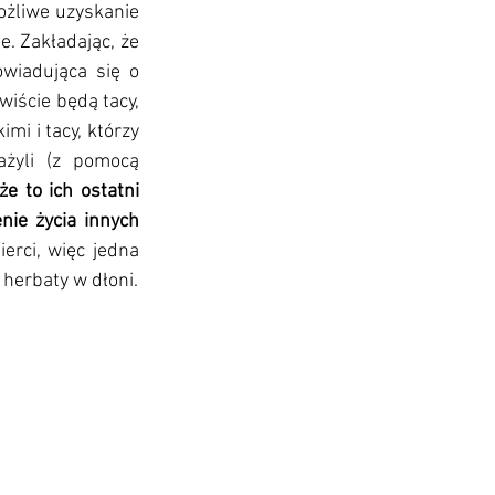
ożliwe uzyskanie 
. Zakładając, że 
wiadująca się o 
iście będą tacy, 
mi i tacy, którzy 
żyli (z pomocą 
e to ich ostatni 
ie życia innych 
erci, więc jedna 
śmierć nakręcałaby kolejną. Temat ciekawy na jesienny wieczór z kubkiem ciepłej herbaty w dłoni. 