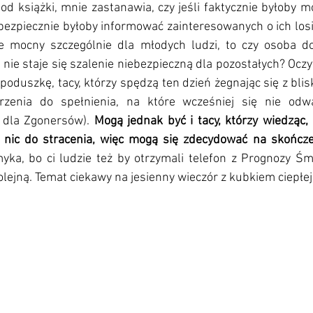
d książki, mnie zastanawia, czy jeśli faktycznie byłoby m
 bezpiecznie byłoby informować zainteresowanych o ich losie
le mocny szczególnie dla młodych ludzi, to czy osoba do
 nie staje się szalenie niebezpieczną dla pozostałych? Oczyw
oduszkę, tacy, którzy spędzą ten dzień żegnając się z bliski
zenia do spełnienia, na które wcześniej się nie odwa
m dla Zgonersów). 
Mogą jednak być i tacy, którzy wiedząc, ż
i nic do stracenia, więc mogą się zdecydować na skończen
yka, bo ci ludzie też by otrzymali telefon z Prognozy Śmi