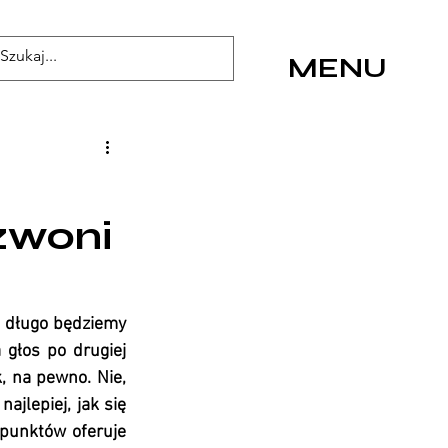
MENU
dzwoni
k długo będziemy 
 głos po drugiej 
, na pewno. Nie, 
ajlepiej, jak się 
 punktów oferuje 