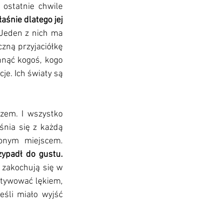
 ostatnie chwile 
aśnie dlatego jej 
Jeden z nich ma 
czną przyjaciółkę 
hnąć kogoś, kogo 
je. Ich światy są 
zem. I wszystko 
śnia się z każdą 
kolejną chwilą, wypowiedzianym słowem, opowiedzianą historią i odwiedzonym miejscem. 
Niestety Silver idzie w takim kierunku, który mi zupełnie w tej historii nie przypadł do gustu. 
 zakochują się w 
tywować lękiem, 
śli miało wyjść 