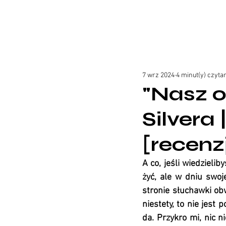
7 wrz 2024
4 minut(y) czyta
"Nasz o
Silvera
[recenz
A co, jeśli wiedzieli
żyć, ale w dniu swoje
stronie słuchawki obwi
niestety, to nie jest 
da. Przykro mi, nic n