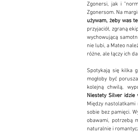
Zgonersi, jak i "norm
Zgonersom. Na margi
używam, żeby was też 
przyjaciół, zgraną eki
wychowującą samotnie 
nie lubi, a Mateo nale
różne, ale łączy ich da
Spotykają się kilka 
mogłoby być poruszają
Między nastolatkami r
sobie bez pamięci. W
obawami, potrzebą mi
naturalnie i romantyc