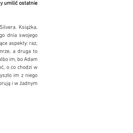
 umilić ostatnie 
ilvera. Książka, 
go dnia swojego 
ce aspekty: raz, 
rze, a druga to 
albo im, bo Adam 
ć, o co chodzi w 
yszło im z niego 
orują i w żadnym 