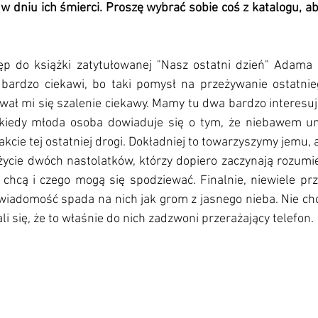
dniu ich śmierci. Proszę wybrać sobie coś z katalogu, aby
ęp do książki zatytułowanej "Nasz ostatni dzień" Adama S
bardzo ciekawi, bo taki pomysł na przeżywanie ostatnie
ał mi się szalenie ciekawy. Mamy tu dwa bardzo interesują
 kiedy młoda osoba dowiaduje się o tym, że niebawem um
akcie tej ostatniej drogi. Dokładniej to towarzyszymy jemu, 
ycie dwóch nastolatków, którzy dopiero zaczynają rozumie
 chcą i czego mogą się spodziewać. Finalnie, niewiele prz
 wiadomość spada na nich jak grom z jasnego nieba. Nie ch
i się, że to właśnie do nich zadzwoni przerażający telefon.