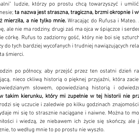
alni" ludzie, którzy po prostu chcą towarzyszyć i umilić
nesie;
 ta nazwa jest straszna, tragiczna, brzmi okropnie i wł
mierziła, a nie tylko mnie.
 Wracając do Rufusa i Mateo. 
pę, ale nie ma rodziny, drugi zaś ma ojca w śpiączce i serde
córkę. Rufus to zadziorny gość, który nie boi się szturc
ży do tych bardziej wycofanych i trudniej nawiązujących relac
ta śmierci. 
godzin po północy, aby przejść przez ten ostatni dzień ra
cą, nieco ckliwą historią o pięknej przyjaźni, która zacie
odzi się uczucie i zaledwie po kilku godzinach znajomości
ydaje mi się to strasznie naciągane i naiwne. Można to mo
łości i wiedzą, że niebawem ich życie się skończy, ale je
znie, to według mnie to po prostu nie wyszło. 