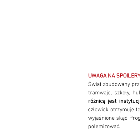
UWAGA NA SPOILER
Świat zbudowany prze
tramwaje, szkoły, hul
różnicą jest instytuc
człowiek otrzymuje tel
wyjaśnione skąd Progn
polemizować. 