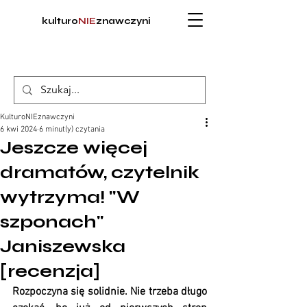
kulturo
NIE
znawczyni
KulturoNIEznawczyni
6 kwi 2024
6 minut(y) czytania
Jeszcze więcej
dramatów, czytelnik
wytrzyma! "W
szponach"
Janiszewska
[recenzja]
Rozpoczyna się solidnie. Nie trzeba długo 