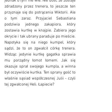
jednak o tym nie wie. Nie dość że zostaje 
zdradzony przez trenera, to jeszcze ten 
przyznaje się do potrącenia Wiktorii. Ale 
o tym zaraz. Przyjaciel Sebastiana 
podziwia jednego zakapiora, który 
zostawia kurtkę w knajpie. Zabiera jego 
okrycie i tak ubrany paraduje po mieście. 
Napotyka się na niego kumpel, który 
sądzi, że to on zgwałcił córkę trenera. 
Widząc jedynie kurtkę gagatka sprawia 
mu porządny łomot łomem. Jak się 
okazuje sprał swojego kumpla, a winna 
był oczywiście kurtka. Ten sprany gość to 
właśnie sąsiad współczesnej Julii - czyli 
tej zgwałconej Heli. Łapiecie? 