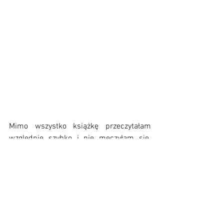
Mimo wszystko książkę przeczytałam 
względnie szybko i nie męczyłam się. 
Może tylko przy łapaniu imion i ksywek, 
których sporo się przewinęło, a moje 
kojarzenie imion jest fatalne. Moje uwagi 
poza tym, że wiele sytuacji było 
naciąganych jak guma w majtkach to to, 
że znacznie więcej emocji dają bardziej 
rozbudowane, sensowne historie, nad 