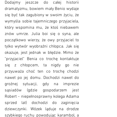
Dodajmy jeszcze do całej historii 
dramatyzmu, bowiem mały Benio wydaje 
się być tak zagubiony w swoim życiu, że 
wymyśla sobie tajemniczego przyjaciela, 
który wspomina mu, że ktoś niebawem 
znów umrze. Julia boi się o syna, ale 
początkowo wierzy, że owy przyjaciel to 
tylko wytwór wyobraźni chłopca. Jak się 
okazuje, jest jednak w błędzie. Mimo że 
"przyjaciel" Benia co trochę kontaktuje 
się z chłopcem, ta nigdy go nie 
przyuważa choć ten co trochę chodzi 
nawet po jej domu. Dochodzi nawet do 
groźnej sytuacji, gdy na imprezie 
sąsiadów (gdzie gospodarzem jest 
Robert - niepełnosprawny kolega Adama 
sprzed lat) dochodzi do zaginięcia 
dziewczynki. Wózek ląduje na drodze 
szybkiego ruchu powodując karambol, a 