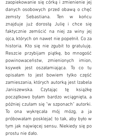
zaopiekowanie się córką i zmienienie jej 
danych osobowych przed obawą o chęć 
zemsty Sebastiana. Ten w końcu 
znajduje już dorosłą Julię i chce się 
faktycznie zemścić na niej za winy jej 
ojca, których on nawet nie popełnił. Co za 
historia. Kto się nie zgubił to gratuluję. 
Reszcie przybijam piątkę, bo mnogość 
powinowaceństw, zmienionych imion, 
ksywek jest oszałamiająca. To co tu 
opisałam to jest bowiem tylko część 
zamieszania, których autorką jest Izabela 
Janiszewska. Czytając tę książkę 
początkowo byłam bardzo wciągnięta, a 
później czułam się "w szponach" autorki. 
To ona wykręcała mój mózg, a ja 
próbowałam posklejać to tak, aby było w 
tym jak najwięcej sensu. Niekiedy się po 
prostu nie dało. 