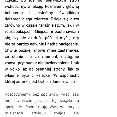
czekać, bo już od pierwszych stron 
wchodzimy. w akcję. Poznajemy główną 
bohaterkę i jesteśmy świadkiem 
dalszego biegu zdarzeń. Dzieje się dużo 
zarówno w czasie teraźniejszym, jak i w 
retrospekcjach. Miejscami zastanawiam 
się, czy nie za dużo, później myślę, czy 
nie za bardzo naiwnie i nadto naciąganie. 
Chwilę później znowu mnie zastanawia, 
co stanie się za moment, następnie 
znowu prycham z niedowierzaniem. I tak 
w kółko, aż do ostatniej strony. Tak to 
właśnie było z książką "W szponach", 
której autorką jest Izabela Janiszewska. 
Rozpoczniemy bez spoilerów, więc jeśli 
nie czytaliście jeszcze tej książki to 
spokojnie. Poinformuję Was, w których 
miejscach artykułu znajdą się 