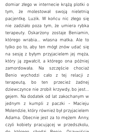
domiar złego w internecie krążą plotki o 
tym, że molestował swoją nieletnią 
pacjentkę. Luzik. W końcu nic złego się 
nie zadziało poza tym, że umiera rybka 
terapeuty. Oskarżony zostaje Beniamin, 
którego wrabia... własna matka. Ale to 
tylko po to, aby ten mógł znów udać się 
na sesję z byłym przyjacielem jej męża, 
który ją zgwałcił, a którego ona później 
zamordowała. Na szczęście chociaż 
Benio wychodzi cało z tej relacji z 
terapeutą, bo ten przecież żadnej 
dziewczynce nie zrobił krzywdy, bo jest... 
gejem. Na dodatek od lat zakochanym w 
jednym z kumpli z paczki - Macieju 
Molendzie, który również był przyjacielem 
Adama. Obecnie jest za to mężem Anny, 
czyli kobiety pracującej w przedszkolu, 
do którego chodzi Benio. Oczywiście 