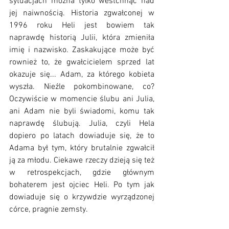
sytuacjach można tylko westchnąć nad 
jej naiwnością. Historia zgwałconej w 
1996 roku Heli jest bowiem tak 
naprawdę historią Julii, która zmieniła 
imię i nazwisko. Zaskakujące może być 
rownież to, że gwałcicielem sprzed lat 
okazuje się... Adam, za którego kobieta 
wyszła. Nieźle pokombinowane, co? 
Oczywiście w momencie ślubu ani Julia, 
ani Adam nie byli świadomi, komu tak 
naprawdę ślubują. Julia, czyli Hela 
dopiero po latach dowiaduje się, że to 
Adama był tym, który brutalnie zgwałcił 
ją za młodu. Ciekawe rzeczy dzieją się też 
w retrospekcjach, gdzie głównym 
bohaterem jest ojciec Heli. Po tym jak 
dowiaduje się o krzywdzie wyrządzonej 
córce, pragnie zemsty.